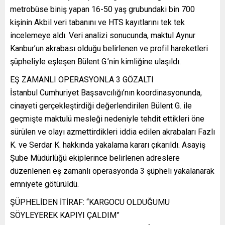
metrobüse biniş yapan 16-50 yaş grubundaki bin 700
kişinin Akbil veri tabanını ve HTS kayıtlarını tek tek
incelemeye aldı. Veri analizi sonucunda, maktul Aynur
Kanbur’un akrabası olduğu belirlenen ve profil hareketleri
şüpheliyle eşleşen Bülent G.’nin kimliğine ulaşıldı.
EŞ ZAMANLI OPERASYONLA 3 GÖZALTI
İstanbul Cumhuriyet Başsavcılığı’nın koordinasyonunda,
cinayeti gerçekleştirdiği değerlendirilen Bülent G. ile
geçmişte maktulü mesleği nedeniyle tehdit ettikleri öne
sürülen ve olayı azmettirdikleri iddia edilen akrabaları Fazlı
K. ve Serdar K. hakkında yakalama kararı çıkarıldı. Asayiş
Şube Müdürlüğü ekiplerince belirlenen adreslere
düzenlenen eş zamanlı operasyonda 3 şüpheli yakalanarak
emniyete götürüldü.
ŞÜPHELİDEN İTİRAF: “KARGOCU OLDUĞUMU
SÖYLEYEREK KAPIYI ÇALDIM”