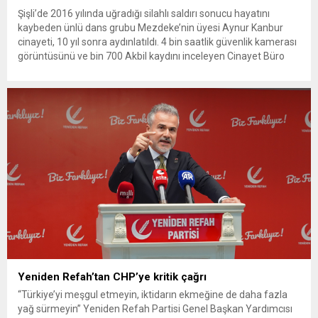
Şişli’de 2016 yılında uğradığı silahlı saldırı sonucu hayatını
kaybeden ünlü dans grubu Mezdeke’nin üyesi Aynur Kanbur
cinayeti, 10 yıl sonra aydınlatıldı. 4 bin saatlik güvenlik kamerası
görüntüsünü ve bin 700 Akbil kaydını inceleyen Cinayet Büro
ekipleri, cinayeti işlediğini itiraf eden maktulün akrabası Bülent
G. ile azmettirici olduğu öne sürülen 2...
Yeniden Refah’tan CHP’ye kritik çağrı
“Türkiye’yi meşgul etmeyin, iktidarın ekmeğine de daha fazla
yağ sürmeyin” Yeniden Refah Partisi Genel Başkan Yardımcısı