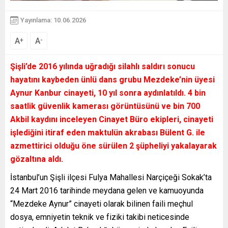
Yayınlama: 10.06.2026
A
A
+
-
Şişli’de 2016 yılında uğradığı silahlı saldırı sonucu
hayatını kaybeden ünlü dans grubu Mezdeke’nin üyesi
Aynur Kanbur cinayeti, 10 yıl sonra aydınlatıldı. 4 bin
saatlik güvenlik kamerası görüntüsünü ve bin 700
Akbil kaydını inceleyen Cinayet Büro ekipleri, cinayeti
işlediğini itiraf eden maktulün akrabası Bülent G. ile
azmettirici olduğu öne sürülen 2 şüpheliyi yakalayarak
gözaltına aldı.
İstanbul’un Şişli ilçesi Fulya Mahallesi Narçiçeği Sokak’ta
24 Mart 2016 tarihinde meydana gelen ve kamuoyunda
“Mezdeke Aynur” cinayeti olarak bilinen faili meçhul
dosya, emniyetin teknik ve fiziki takibi neticesinde