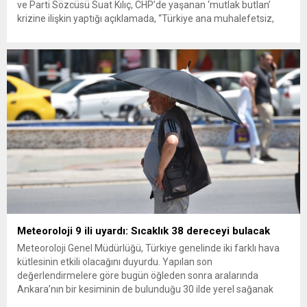
ve Parti Sözcüsü Suat Kılıç, CHP’de yaşanan ‘mutlak butlan’
krizine ilişkin yaptığı açıklamada, “Türkiye ana muhalefetsiz,
ana muhalefet gündemsiz kalmamalıdır. Bir an önce anlaşın,
kurultay kararı alın, sorunun kaynağı değil, çözümün adresi
olun. Türkiye’yi...
Meteoroloji 9 ili uyardı: Sıcaklık 38 dereceyi bulacak
Meteoroloji Genel Müdürlüğü, Türkiye genelinde iki farklı hava
kütlesinin etkili olacağını duyurdu. Yapılan son
değerlendirmelere göre bugün öğleden sonra aralarında
Ankara’nın bir kesiminin de bulunduğu 30 ilde yerel sağanak
yağış geçişleri beklenirken; Ege ve Güneydoğu Anadolu