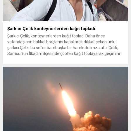
Şarkıcı Çelik konteynerlerden kağıt topladı
Şarkıcı Çelik, konteynerlerden kağıt topladı Daha önce
vatandaşların bakkal borçlarını kapatarak dikkat çeken ünlü
şarkıcı Çelik, bu sefer bambaşka bir harekete imza attı. Çelik,
Samsun’un İlkadım ilçesinde çöpten kağıt toplayarak geçimini
sağlayan Serpil Hanım’a destek oldu. Çelik, sokaklardaki
konteynerlerden kağıt topladı. Ünlü şarkıcı Çelik, Samsun’un
İlkadım ilçesinde çöpten kağıt toplayarak...