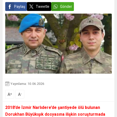
Paylaş
Tweetle
Gönder
Yayınlama: 10.06.2026
A
A
+
-
2018’de İzmir Narlıdere’de şantiyede ölü bulunan
Dorukhan Büyükışık dosyasına ilişkin soruşturmada