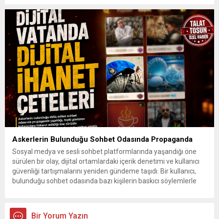
bölgelerindeki 9 ilde ise hava sıcaklıkları mevsim normallerinin
üzerine çıkarak yaz değerlerine ulaşacak. Ayrıca...
Askerlerin Bulunduğu Sohbet Odasında Propaganda
Sosyal medya ve sesli sohbet platformlarında yaşandığı öne
sürülen bir olay, dijital ortamlardaki içerik denetimi ve kullanıcı
güvenliği tartışmalarını yeniden gündeme taşıdı. Bir kullanıcı,
bulunduğu sohbet odasında bazı kişilerin baskıcı söylemlerle
propaganda faaliyetinde bulunduğunu ve kendisine hakaret
edildiğini iddia etti. Propaganda Yapıldığı İddiası İddiaya göre,
sesli sohbet platformunda gerçekleştirilen bir...
Bir Yorum Yazın