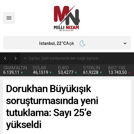
İstanbul,
22
°C
Açık
İran 2 ülkeyi birden vurdu
GRAM ALTIN
DOLAR
EURO
STERLİN
BIST 100
6.139,11
46,1519
53,4277
61,9228
13.743,50
Dorukhan Büyükışık
soruşturmasında yeni
tutuklama: Sayı 25’e
yükseldi