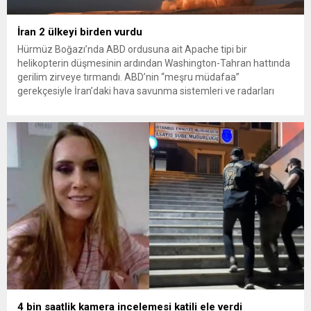
İran 2 ülkeyi birden vurdu
Hürmüz Boğazı’nda ABD ordusuna ait Apache tipi bir
helikopterin düşmesinin ardından Washington-Tahran hattında
gerilim zirveye tırmandı. ABD’nin “meşru müdafaa”
gerekçesiyle İran’daki hava savunma sistemleri ve radarları
vurmasına, İran Devrim Muhafızları Bahreyn ve Ürdün’deki
Amerikan askeri üslerini hedef alarak sert karşılık verdi. Tahran,
yeni bir ABD saldırısına anında yanıt verileceğini duyurdu....
4 bin saatlik kamera incelemesi katili ele verdi