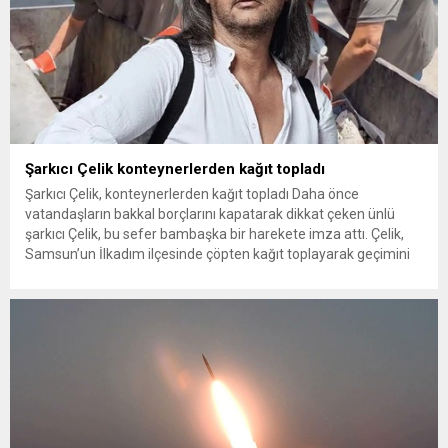
Şarkıcı Çelik konteynerlerden kağıt topladı
Şarkıcı Çelik, konteynerlerden kağıt topladı Daha önce
vatandaşların bakkal borçlarını kapatarak dikkat çeken ünlü
şarkıcı Çelik, bu sefer bambaşka bir harekete imza attı. Çelik,
Samsun’un İlkadım ilçesinde çöpten kağıt toplayarak geçimini
sağlayan Serpil Hanım’a destek oldu. Çelik, sokaklardaki
konteynerlerden kağıt topladı. Ünlü şarkıcı Çelik, Samsun’un
İlkadım ilçesinde çöpten kağıt toplayarak...