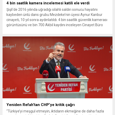
4 bin saatlik kamera incelemesi katili ele verdi
Şişli’de 2016 yılında uğradığı silahlı saldırı sonucu hayatını
kaybeden ünlü dans grubu Mezdeke’nin üyesi Aynur Kanbur
cinayeti, 10 yıl sonra aydınlatıldı. 4 bin saatlik güvenlik kamerası
görüntüsünü ve bin 700 Akbil kaydını inceleyen Cinayet Büro
ekipleri, cinayeti işlediğini itiraf eden maktulün akrabası Bülent
G. ile azmettirici olduğu öne sürülen 2...
Yeniden Refah’tan CHP’ye kritik çağrı
“Türkiye’yi meşgul etmeyin, iktidarın ekmeğine de daha fazla