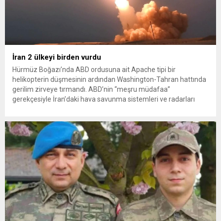
İran 2 ülkeyi birden vurdu
Hürmüz Boğazı’nda ABD ordusuna ait Apache tipi bir
helikopterin düşmesinin ardından Washington-Tahran hattında
gerilim zirveye tırmandı. ABD’nin “meşru müdafaa”
gerekçesiyle İran’daki hava savunma sistemleri ve radarları
vurmasına, İran Devrim Muhafızları Bahreyn ve Ürdün’deki
Amerikan askeri üslerini hedef alarak sert karşılık verdi. Tahran,
yeni bir ABD saldırısına anında yanıt verileceğini duyurdu....