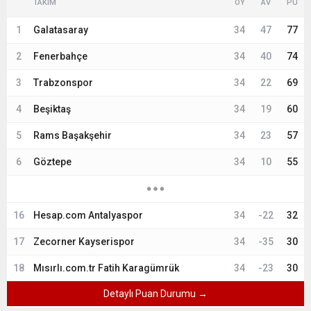
TAKIM
OY
AV
PU
1
Galatasaray
34
47
77
2
Fenerbahçe
34
40
74
3
Trabzonspor
34
22
69
4
Beşiktaş
34
19
60
5
Rams Başakşehir
34
23
57
6
Göztepe
34
10
55
16
Hesap.com Antalyaspor
34
-22
32
17
Zecorner Kayserispor
34
-35
30
18
Mısırlı.com.tr Fatih Karagümrük
34
-23
30
Detaylı Puan Durumu →