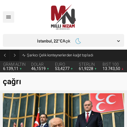
İstanbul,
22
°C
Açık
İran 2 ülkeyi birden vurdu
GRAM ALTIN
DOLAR
EURO
STERLİN
BIST 100
6.139,11
46,1519
53,4277
61,9228
13.743,50
çağrı