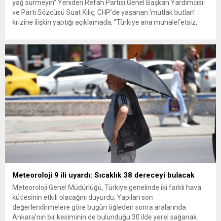
yağ sürmeyin” Yeniden Refah Partisi Genel Başkan Yardımcısı
ve Parti Sözcüsü Suat Kılıç, CHP’de yaşanan ‘mutlak butlan’
krizine ilişkin yaptığı açıklamada, “Türkiye ana muhalefetsiz,
ana muhalefet gündemsiz kalmamalıdır. Bir an önce anlaşın,
kurultay kararı alın, sorunun kaynağı değil, çözümün adresi
olun. Türkiye’yi...
Meteoroloji 9 ili uyardı: Sıcaklık 38 dereceyi bulacak
Meteoroloji Genel Müdürlüğü, Türkiye genelinde iki farklı hava
kütlesinin etkili olacağını duyurdu. Yapılan son
değerlendirmelere göre bugün öğleden sonra aralarında
Ankara’nın bir kesiminin de bulunduğu 30 ilde yerel sağanak