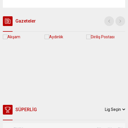
yağış geçişleri beklenirken; Ege ve Güneydoğu Anadolu
bölgelerindeki 9 ilde ise hava sıcaklıkları mevsim normallerinin
üzerine çıkarak yaz değerlerine ulaşacak. Ayrıca...
Gazeteler
SÜPERLIG
Lig Seçin