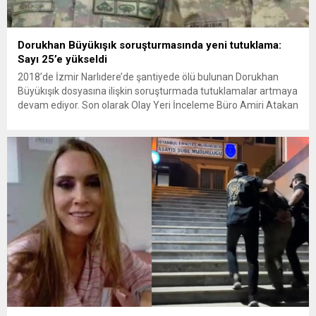
Dorukhan Büyükışık soruşturmasında yeni tutuklama:
Sayı 25’e yükseldi
2018’de İzmir Narlıdere’de şantiyede ölü bulunan Dorukhan
Büyükışık dosyasına ilişkin soruşturmada tutuklamalar artmaya
devam ediyor. Son olarak Olay Yeri İnceleme Büro Amiri Atakan
Kaçar’ın da tutuklanmasıyla dosyadaki tutuklu sayısı 25’e
yükseldi. İzmir’in Narlıdere ilçesinde 2018 yılında şantiyede ölü
bulunan Dorukhan Büyükışık’a ilişkin yeniden açılan
soruşturmada tutuklamalar genişliyor. Son olarak dönemin...