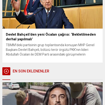
Devlet Bahçeli’den yeni Öcalan çağrısı: ‘Bekletilmeden
derhal yapılmalı’
TBMM’deki partisinin grup toplantısında konuşan MHP Genel
Başkanı Devlet Bahçeli, bölücü terör örgütü PKK’nın lideri
Abdullah Öcalan ile DEM Parti arasındaki görüşmelerin
bekletilmeden gerçekleştirilmesi gerektiğini söyleyen Bahçeli,
“22 Ekim’de ne dediysek arkasındayız.” dedi. 22 Ekim’de yaptığı
grup konuşmasında yeni çözüm süreci tartışmalarını
EN SON EKLENENLER
başlatan ve PKK lideri Öcalan’ın Meclis’e gelerek silah
bıraktıklarını ilan...