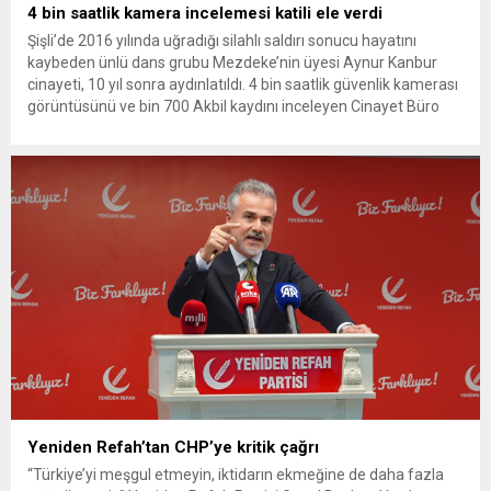
4 bin saatlik kamera incelemesi katili ele verdi
Şişli’de 2016 yılında uğradığı silahlı saldırı sonucu hayatını
kaybeden ünlü dans grubu Mezdeke’nin üyesi Aynur Kanbur
cinayeti, 10 yıl sonra aydınlatıldı. 4 bin saatlik güvenlik kamerası
görüntüsünü ve bin 700 Akbil kaydını inceleyen Cinayet Büro
ekipleri, cinayeti işlediğini itiraf eden maktulün akrabası Bülent
G. ile azmettirici olduğu öne sürülen 2...
Yeniden Refah’tan CHP’ye kritik çağrı
“Türkiye’yi meşgul etmeyin, iktidarın ekmeğine de daha fazla