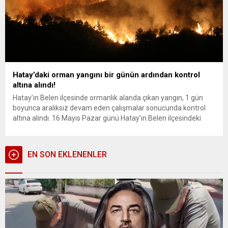
Hatay’daki orman yangını bir günün ardından kontrol
altına alındı!
Hatay’ın Belen ilçesinde ormanlık alanda çıkan yangın, 1 gün
boyunca aralıksız devam eden çalışmalar sonucunda kontrol
altına alındı. 16 Mayıs Pazar günü Hatay’ın Belen ilçesindeki
Soğukoluk yaylasında başlayan orman yangını, ekiplerin
aralıksız müdahalesi sonucunda kontrol altına alındı. Geniş bir
alana yayılan yangına 5 uçak, 8 helikopter, 40 arazöz, 13 su...
EN SON EKLENENLER