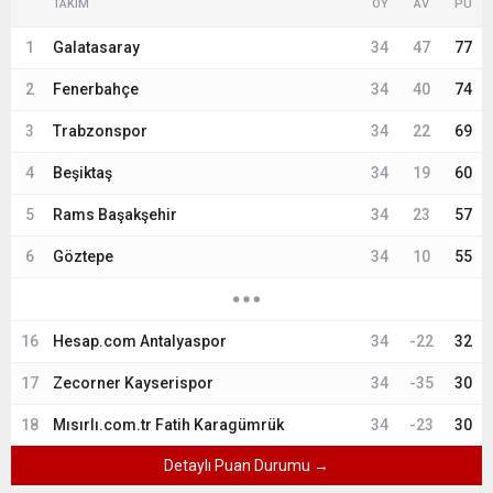
TAKIM
OY
AV
PU
1
Galatasaray
34
47
77
2
Fenerbahçe
34
40
74
3
Trabzonspor
34
22
69
4
Beşiktaş
34
19
60
5
Rams Başakşehir
34
23
57
6
Göztepe
34
10
55
16
Hesap.com Antalyaspor
34
-22
32
17
Zecorner Kayserispor
34
-35
30
18
Mısırlı.com.tr Fatih Karagümrük
34
-23
30
Detaylı Puan Durumu →