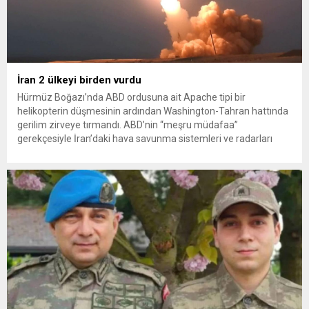
İran 2 ülkeyi birden vurdu
Hürmüz Boğazı’nda ABD ordusuna ait Apache tipi bir
helikopterin düşmesinin ardından Washington-Tahran hattında
gerilim zirveye tırmandı. ABD’nin “meşru müdafaa”
gerekçesiyle İran’daki hava savunma sistemleri ve radarları
vurmasına, İran Devrim Muhafızları Bahreyn ve Ürdün’deki
Amerikan askeri üslerini hedef alarak sert karşılık verdi. Tahran,
yeni bir ABD saldırısına anında yanıt verileceğini duyurdu....