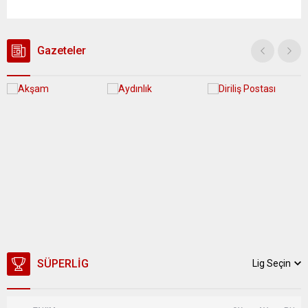
yağış geçişleri beklenirken; Ege ve Güneydoğu Anadolu
bölgelerindeki 9 ilde ise hava sıcaklıkları mevsim normallerinin
üzerine çıkarak yaz değerlerine ulaşacak. Ayrıca...
Gazeteler
SÜPERLIG
Lig Seçin