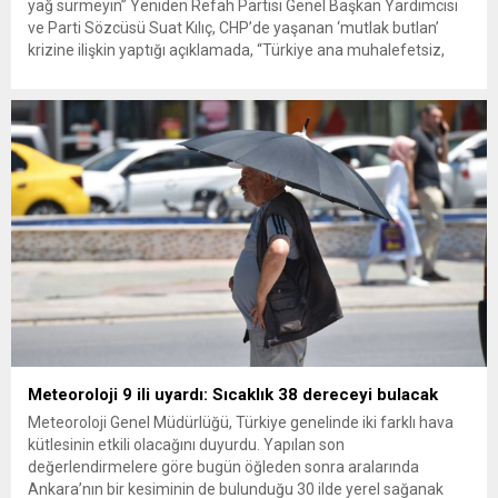
yağ sürmeyin” Yeniden Refah Partisi Genel Başkan Yardımcısı
ve Parti Sözcüsü Suat Kılıç, CHP’de yaşanan ‘mutlak butlan’
krizine ilişkin yaptığı açıklamada, “Türkiye ana muhalefetsiz,
ana muhalefet gündemsiz kalmamalıdır. Bir an önce anlaşın,
kurultay kararı alın, sorunun kaynağı değil, çözümün adresi
olun. Türkiye’yi...
Meteoroloji 9 ili uyardı: Sıcaklık 38 dereceyi bulacak
Meteoroloji Genel Müdürlüğü, Türkiye genelinde iki farklı hava
kütlesinin etkili olacağını duyurdu. Yapılan son
değerlendirmelere göre bugün öğleden sonra aralarında
Ankara’nın bir kesiminin de bulunduğu 30 ilde yerel sağanak