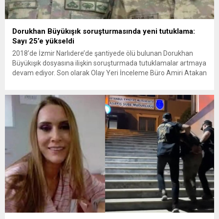
Dorukhan Büyükışık soruşturmasında yeni tutuklama:
Sayı 25’e yükseldi
2018’de İzmir Narlıdere’de şantiyede ölü bulunan Dorukhan
Büyükışık dosyasına ilişkin soruşturmada tutuklamalar artmaya
devam ediyor. Son olarak Olay Yeri İnceleme Büro Amiri Atakan
Kaçar’ın da tutuklanmasıyla dosyadaki tutuklu sayısı 25’e
yükseldi. İzmir’in Narlıdere ilçesinde 2018 yılında şantiyede ölü
bulunan Dorukhan Büyükışık’a ilişkin yeniden açılan
soruşturmada tutuklamalar genişliyor. Son olarak dönemin...