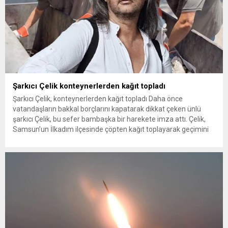
Şarkıcı Çelik konteynerlerden kağıt topladı
Şarkıcı Çelik, konteynerlerden kağıt topladı Daha önce
vatandaşların bakkal borçlarını kapatarak dikkat çeken ünlü
şarkıcı Çelik, bu sefer bambaşka bir harekete imza attı. Çelik,
Samsun’un İlkadım ilçesinde çöpten kağıt toplayarak geçimini
sağlayan Serpil Hanım’a destek oldu. Çelik, sokaklardaki
konteynerlerden kağıt topladı. Ünlü şarkıcı Çelik, Samsun’un
İlkadım ilçesinde çöpten kağıt toplayarak...