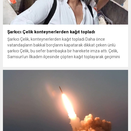
Şarkıcı Çelik konteynerlerden kağıt topladı
Şarkıcı Çelik, konteynerlerden kağıt topladı Daha önce
vatandaşların bakkal borçlarını kapatarak dikkat çeken ünlü
şarkıcı Çelik, bu sefer bambaşka bir harekete imza attı. Çelik,
Samsun’un İlkadım ilçesinde çöpten kağıt toplayarak geçimini
sağlayan Serpil Hanım’a destek oldu. Çelik, sokaklardaki
konteynerlerden kağıt topladı. Ünlü şarkıcı Çelik, Samsun’un
İlkadım ilçesinde çöpten kağıt toplayarak...