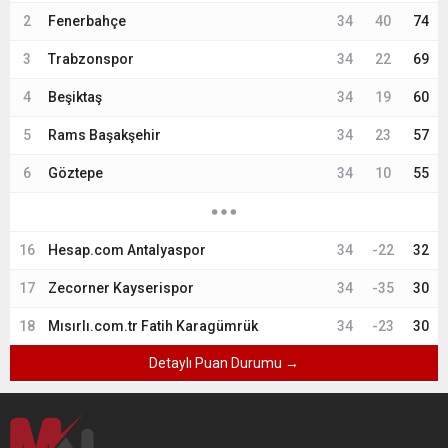
2
Fenerbahçe
34
40
74
3
Trabzonspor
34
22
69
4
Beşiktaş
34
19
60
5
Rams Başakşehir
34
23
57
6
Göztepe
34
10
55
16
Hesap.com Antalyaspor
34
-22
32
17
Zecorner Kayserispor
34
-35
30
18
Mısırlı.com.tr Fatih Karagümrük
34
-23
30
Detaylı Puan Durumu →