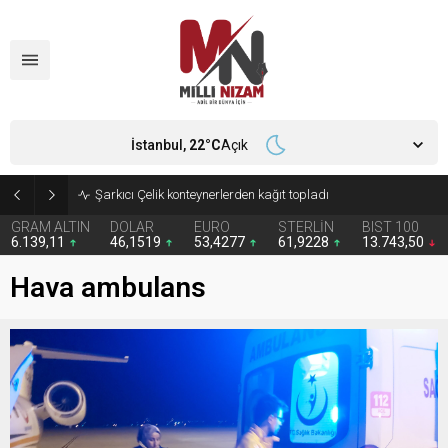
İstanbul,
22
°C
Açık
İran 2 ülkeyi birden vurdu
GRAM ALTIN
DOLAR
EURO
STERLİN
BIST 100
6.139,11
46,1519
53,4277
61,9228
13.743,50
Hava ambulans