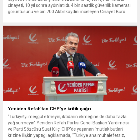
cinayeti, 10 yıl sonra aydınlatıldı. 4 bin saatlik güvenlik kamerası
görüntüsünü ve bin 700 Akbil kaydını inceleyen Cinayet Büro
ekipleri, cinayeti işlediğini itiraf eden maktulün akrabası Bülent
G. ile azmettirici olduğu öne sürülen 2...
Yeniden Refah’tan CHP’ye kritik çağrı
“Türkiye’yi meşgul etmeyin, iktidarın ekmeğine de daha fazla
yağ sürmeyin” Yeniden Refah Partisi Genel Başkan Yardımcısı
ve Parti Sözcüsü Suat Kılıç, CHP’de yaşanan ‘mutlak butlan’
krizine ilişkin yaptığı açıklamada, “Türkiye ana muhalefetsiz,