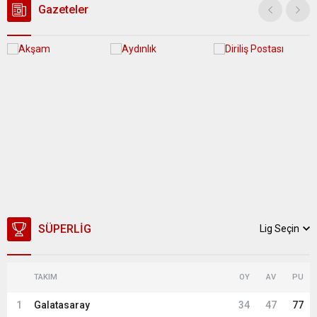
Gazeteler
SÜPERLIG
Lig Seçin
TAKIM
OY
AV
PU
1
Galatasaray
34
47
77