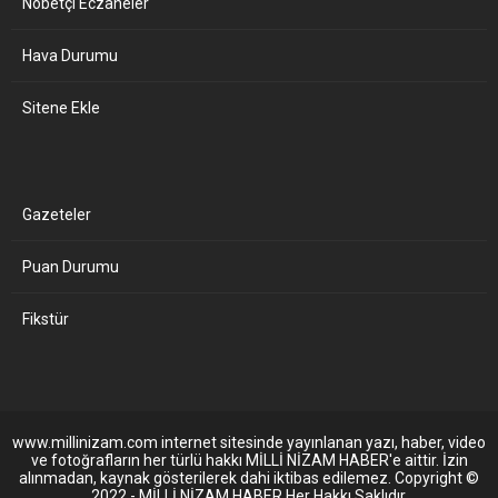
Nöbetçi Eczaneler
Hava Durumu
Sitene Ekle
Gazeteler
Puan Durumu
Fikstür
www.millinizam.com internet sitesinde yayınlanan yazı, haber, video
ve fotoğrafların her türlü hakkı MİLLİ NİZAM HABER'e aittir. İzin
alınmadan, kaynak gösterilerek dahi iktibas edilemez. Copyright ©
2022 - MİLLİ NİZAM HABER Her Hakkı Saklıdır.