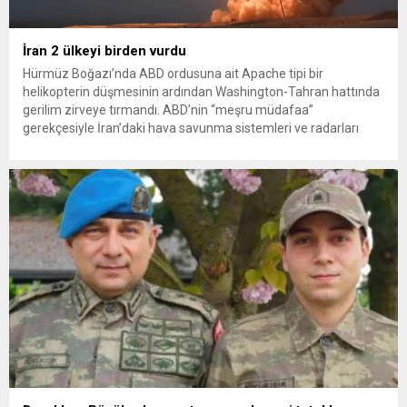
İran 2 ülkeyi birden vurdu
Hürmüz Boğazı’nda ABD ordusuna ait Apache tipi bir
helikopterin düşmesinin ardından Washington-Tahran hattında
gerilim zirveye tırmandı. ABD’nin “meşru müdafaa”
gerekçesiyle İran’daki hava savunma sistemleri ve radarları
vurmasına, İran Devrim Muhafızları Bahreyn ve Ürdün’deki
Amerikan askeri üslerini hedef alarak sert karşılık verdi. Tahran,
yeni bir ABD saldırısına anında yanıt verileceğini duyurdu....