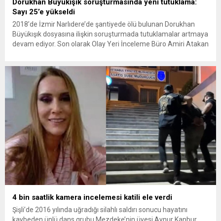
Dorukhan Büyükışık soruşturmasında yeni tutuklama:
Sayı 25’e yükseldi
2018’de İzmir Narlıdere’de şantiyede ölü bulunan Dorukhan
Büyükışık dosyasına ilişkin soruşturmada tutuklamalar artmaya
devam ediyor. Son olarak Olay Yeri İnceleme Büro Amiri Atakan
Kaçar’ın da tutuklanmasıyla dosyadaki tutuklu sayısı 25’e
yükseldi. İzmir’in Narlıdere ilçesinde 2018 yılında şantiyede ölü
bulunan Dorukhan Büyükışık’a ilişkin yeniden açılan
soruşturmada tutuklamalar genişliyor. Son olarak dönemin...
4 bin saatlik kamera incelemesi katili ele verdi
Şişli’de 2016 yılında uğradığı silahlı saldırı sonucu hayatını
kaybeden ünlü dans grubu Mezdeke’nin üyesi Aynur Kanbur