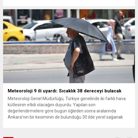
ana muhalefet gündemsiz kalmamalıdır. Bir an önce anlaşın,
kurultay kararı alın, sorunun kaynağı değil, çözümün adresi
olun. Türkiye’yi...
Meteoroloji 9 ili uyardı: Sıcaklık 38 dereceyi bulacak
Meteoroloji Genel Müdürlüğü, Türkiye genelinde iki farklı hava
kütlesinin etkili olacağını duyurdu. Yapılan son
değerlendirmelere göre bugün öğleden sonra aralarında
Ankara’nın bir kesiminin de bulunduğu 30 ilde yerel sağanak
yağış geçişleri beklenirken; Ege ve Güneydoğu Anadolu
bölgelerindeki 9 ilde ise hava sıcaklıkları mevsim normallerinin
üzerine çıkarak yaz değerlerine ulaşacak. Ayrıca...