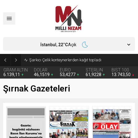
İstanbul,
22
°C
Açık
Şarkıcı Çelik konteynerlerden kağıt topladı
GRAM ALTIN
DOLAR
EURO
STERLİN
BIST 100
6.139,11
46,1519
53,4277
61,9228
13.743,50
Şırnak Gazeteleri