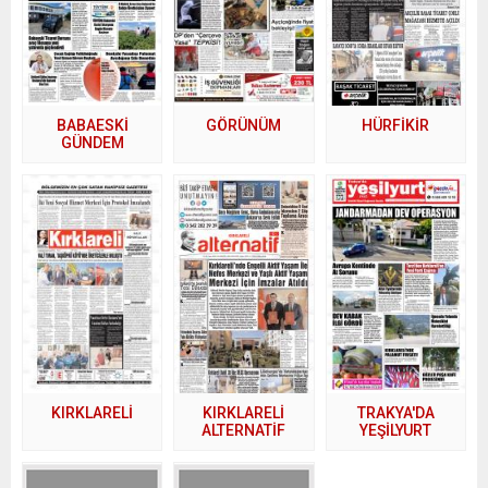
BABAESKİ
GÖRÜNÜM
HÜRFİKİR
GÜNDEM
KIRKLARELİ
KIRKLARELİ
TRAKYA'DA
ALTERNATİF
YEŞİLYURT