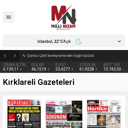
İstanbul,
22
°C
Açık
Şarkıcı Çelik konteynerlerden kağıt topladı
GRAM ALTIN
DOLAR
EURO
STERLİN
BIST 100
6.139,11
46,1519
53,4277
61,9228
13.743,50
Kırklareli Gazeteleri