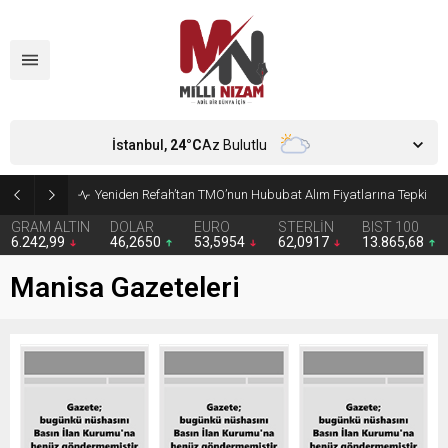
İstanbul,
24
°C
Az Bulutlu
Yeniden Refah’tan TMO’nun Hububat Alım Fiyatlarına Tepki
GRAM ALTIN
DOLAR
EURO
STERLİN
BIST 100
6.242,99
46,2650
53,5954
62,0917
13.865,68
Manisa Gazeteleri