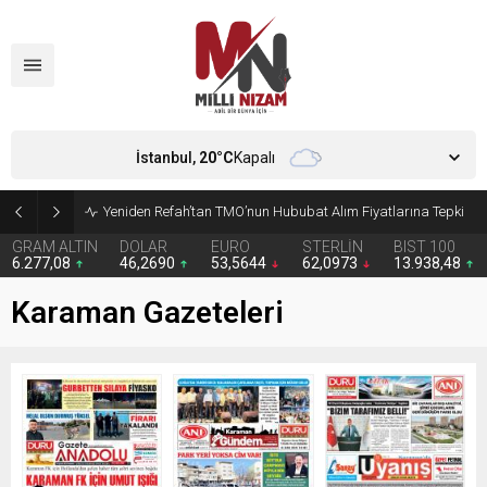
İstanbul,
20
°C
Kapalı
Yeniden Refah’tan TMO’nun Hububat Alım Fiyatlarına Tepki
GRAM ALTIN
DOLAR
EURO
STERLİN
BIST 100
6.277,08
46,2690
53,5644
62,0973
13.938,48
Karaman Gazeteleri