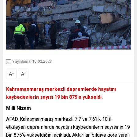
Yayınlama: 10.02.2023
A
A
+
-
Kahramanmaraş merkezli depremlerde hayatını
kaybedenlerin sayısı 19 bin 875’e yükseldi.
Milli Nizam
AFAD, Kahramanmaraş merkezli 7.7 ve 7.6’lık 10 ili
etkileyen depremlerde hayatını kaybedenlerin sayısının 19
bin 875’e yükseldiğini açıkladı. Aktarılan bilgiye göre yaralı