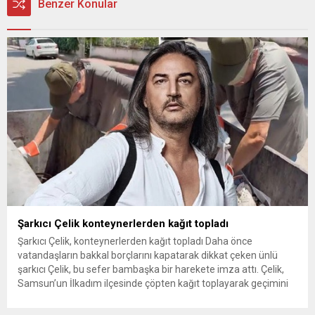
Benzer Konular
Şarkıcı Çelik konteynerlerden kağıt topladı
Şarkıcı Çelik, konteynerlerden kağıt topladı Daha önce
vatandaşların bakkal borçlarını kapatarak dikkat çeken ünlü
şarkıcı Çelik, bu sefer bambaşka bir harekete imza attı. Çelik,
Samsun’un İlkadım ilçesinde çöpten kağıt toplayarak geçimini
sağlayan Serpil Hanım’a destek oldu. Çelik, sokaklardaki
konteynerlerden kağıt topladı. Ünlü şarkıcı Çelik, Samsun’un