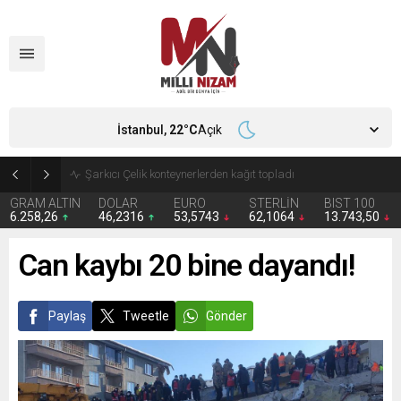
İstanbul,
22
°C
Açık
İran 2 ülkeyi birden vurdu
GRAM ALTIN
DOLAR
EURO
STERLİN
BIST 100
6.258,26
46,2316
53,5743
62,1064
13.743,50
Can kaybı 20 bine dayandı!
Paylaş
Tweetle
Gönder