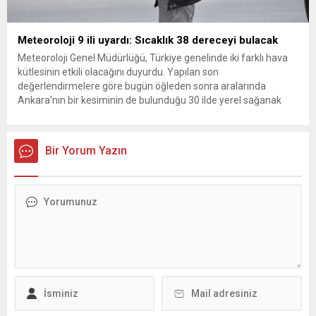
Meteoroloji 9 ili uyardı: Sıcaklık 38 dereceyi bulacak
Meteoroloji Genel Müdürlüğü, Türkiye genelinde iki farklı hava
kütlesinin etkili olacağını duyurdu. Yapılan son
değerlendirmelere göre bugün öğleden sonra aralarında
Ankara’nın bir kesiminin de bulunduğu 30 ilde yerel sağanak
yağış geçişleri beklenirken; Ege ve Güneydoğu Anadolu
bölgelerindeki 9 ilde ise hava sıcaklıkları mevsim normallerinin
üzerine çıkarak yaz değerlerine ulaşacak. Ayrıca...
Bir Yorum Yazın