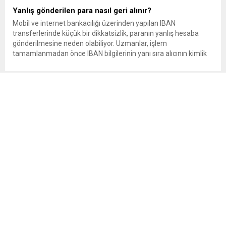
Yanlış gönderilen para nasıl geri alınır?
Mobil ve internet bankacılığı üzerinden yapılan IBAN
transferlerinde küçük bir dikkatsizlik, paranın yanlış hesaba
gönderilmesine neden olabiliyor. Uzmanlar, işlem
tamamlanmadan önce IBAN bilgilerinin yanı sıra alıcının kimlik
bilgilerinin de mutlaka kontrol edilmesini öneriyor. Günlük
bankacılık işlemlerinin önemli bir bölümünü oluşturan para
transferlerinde, özellikle IBAN’ın yanlış yazılması veya alıcı
bilgilerinin kontrol...
Kıbrıs’ta Kritik Görüşme: Erhürman ile Hristodulidis 26
Ağustos’ta Yeniden Masaya Oturacak