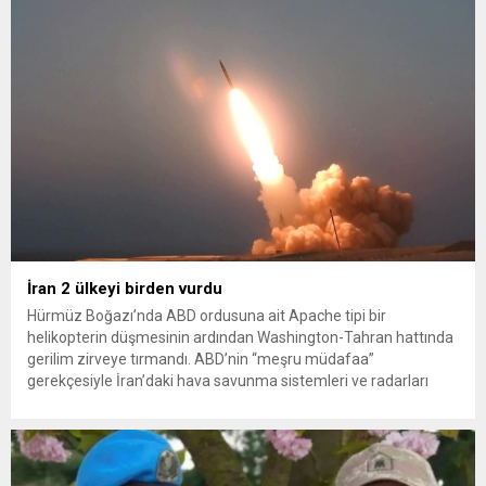
İlkadım ilçesinde çöpten kağıt toplayarak...
İran 2 ülkeyi birden vurdu
Hürmüz Boğazı’nda ABD ordusuna ait Apache tipi bir
helikopterin düşmesinin ardından Washington-Tahran hattında
gerilim zirveye tırmandı. ABD’nin “meşru müdafaa”
gerekçesiyle İran’daki hava savunma sistemleri ve radarları
vurmasına, İran Devrim Muhafızları Bahreyn ve Ürdün’deki
Amerikan askeri üslerini hedef alarak sert karşılık verdi. Tahran,
yeni bir ABD saldırısına anında yanıt verileceğini duyurdu....