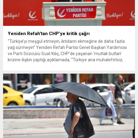
Yeniden Refah’tan CHP’ye kritik çağrı
“Türkiye’yi meşgul etmeyin, iktidarın ekmeğine de daha fazla
yağ sürmeyin” Yeniden Refah Partisi Genel Başkan Yardımcısı
ve Parti Sözcüsü Suat Kılıç, CHP’de yaşanan ‘mutlak butlan’
krizine ilişkin yaptığı açıklamada, “Türkiye ana muhalefetsiz,
ana muhalefet gündemsiz kalmamalıdır. Bir an önce anlaşın,
kurultay kararı alın, sorunun kaynağı değil, çözümün adresi
olun. Türkiye’yi...