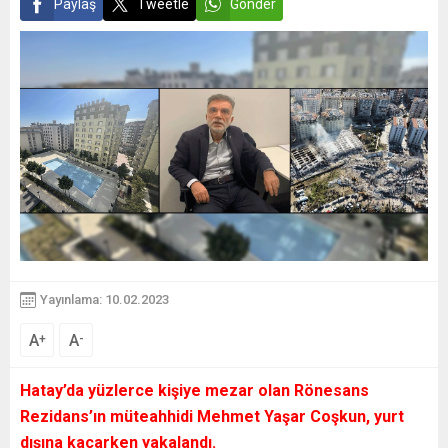
Paylaş
Tweetle
Gönder
Yayınlama: 10.02.2023
A
A
+
-
Hatay’da yüzlerce kişiye mezar olan Rönesans
Rezidans’ın müteahhidi Mehmet Yaşar Coşkun, yurt
dışına kaçarken yakalandı.