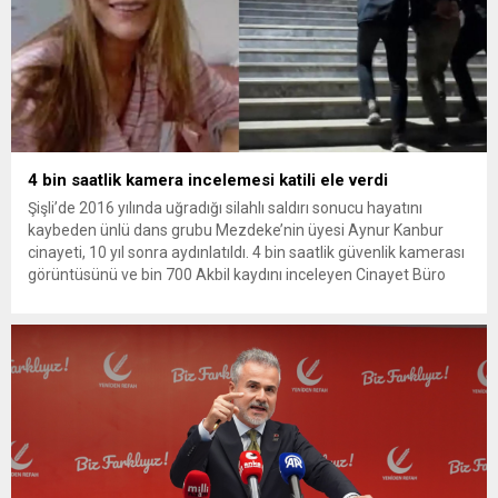
4 bin saatlik kamera incelemesi katili ele verdi
Şişli’de 2016 yılında uğradığı silahlı saldırı sonucu hayatını
kaybeden ünlü dans grubu Mezdeke’nin üyesi Aynur Kanbur
cinayeti, 10 yıl sonra aydınlatıldı. 4 bin saatlik güvenlik kamerası
görüntüsünü ve bin 700 Akbil kaydını inceleyen Cinayet Büro
ekipleri, cinayeti işlediğini itiraf eden maktulün akrabası Bülent
G. ile azmettirici olduğu öne sürülen 2...