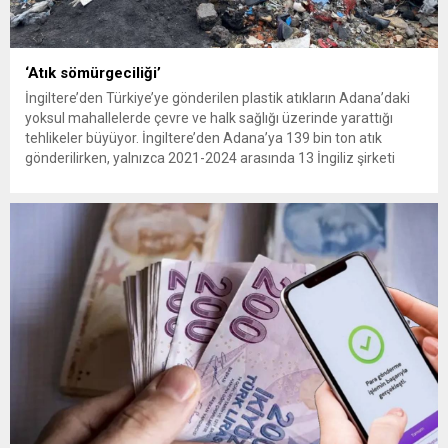
‘Atık sömürgeciliği’
İngiltere’den Türkiye’ye gönderilen plastik atıkların Adana’daki
yoksul mahallelerde çevre ve halk sağlığı üzerinde yarattığı
tehlikeler büyüyor. İngiltere’den Adana’ya 139 bin ton atık
gönderilirken, yalnızca 2021-2024 arasında 13 İngiliz şirketi
Kemal Deniz geri dönüşüm bölgesine 545 sevkiyatla 52 bin ton
plastik atık taşıdı. Sulama kanallarında mikroplastik tespit
edilirken çiftçiler hava, su...