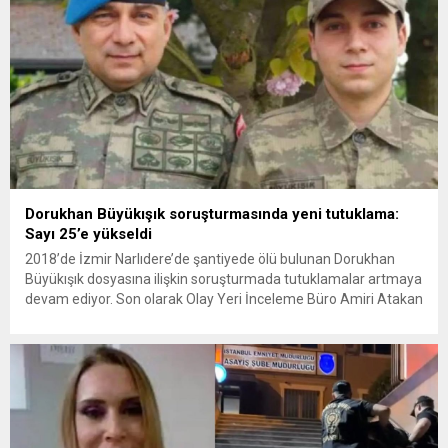
Dorukhan Büyükışık soruşturmasında yeni tutuklama:
Sayı 25’e yükseldi
2018’de İzmir Narlıdere’de şantiyede ölü bulunan Dorukhan
Büyükışık dosyasına ilişkin soruşturmada tutuklamalar artmaya
devam ediyor. Son olarak Olay Yeri İnceleme Büro Amiri Atakan
Kaçar’ın da tutuklanmasıyla dosyadaki tutuklu sayısı 25’e
yükseldi. İzmir’in Narlıdere ilçesinde 2018 yılında şantiyede ölü
bulunan Dorukhan Büyükışık’a ilişkin yeniden açılan
soruşturmada tutuklamalar genişliyor. Son olarak dönemin...