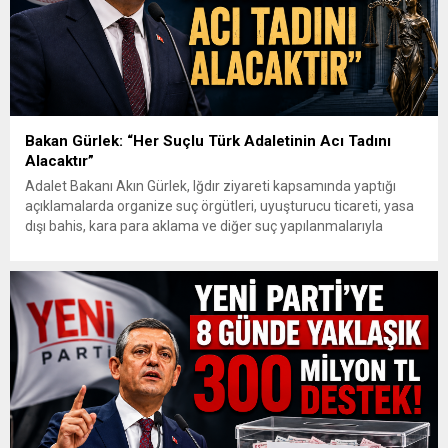
Bakan Gürlek: “Her Suçlu Türk Adaletinin Acı Tadını
Alacaktır”
Adalet Bakanı Akın Gürlek, Iğdır ziyareti kapsamında yaptığı
açıklamalarda organize suç örgütleri, uyuşturucu ticareti, yasa
dışı bahis, kara para aklama ve diğer suç yapılanmalarıyla
mücadelede kararlılık mesajı verdi. Gürlek, gelişen teknolojik
imkânların güvenlik ve adalet birimleri tarafından etkin şekilde
kullanıldığını belirterek, “Biz artık suç örgütleri ve illegal
yapılanmaların bir adım...