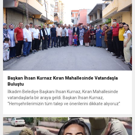
ilçesine...
Başkan İhsan Kurnaz Kıran Mahallesinde Vatandaşla
Buluştu
İlkadım Belediye Başkanı İhsan Kurnaz, Kıran Mahallesinde
vatandaşlarla bir araya geldi. Başkan İhsan Kurnaz,
“Hemşehrilerimizin tüm talep ve önerilerini dikkate alıyoruz”
dedi. İlkadım Belediye Başkanı İhsan Kurnaz, mahalle ziyaretleri
kapsamında Kıran Mahallesini ziyaret etti. Mahalle sakinleriyle
sohbet eden, onların talep ve önerileri dinleyen Başkan İhsan
Kurnaz, gelen taleplerin çözümü için...