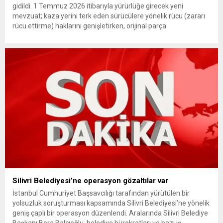
gidildi. 1 Temmuz 2026 itibarıyla yürürlüğe girecek yeni
mevzuat; kaza yerini terk eden sürücülere yönelik rücu (zararı
rücu ettirme) haklarını genişletirken, orijinal parça
kullanımındaki yaş sınırını kaldırıyor ve değer kaybı
ödemelerinde hak sahibinin başvuru şartını otomatik hale
getiriyor. Hazine Müsteşarlığına bağlı ilgili kurumlarca...
Silivri Belediyesi’ne operasyon gözaltılar var
İstanbul Cumhuriyet Başsavcılığı tarafından yürütülen bir
yolsuzluk soruşturması kapsamında Silivri Belediyesi’ne yönelik
geniş çaplı bir operasyon düzenlendi. Aralarında Silivri Belediye