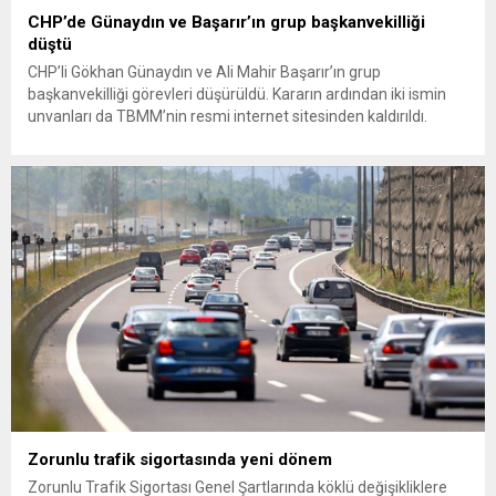
CHP’de Günaydın ve Başarır’ın grup başkanvekilliği
düştü
CHP’li Gökhan Günaydın ve Ali Mahir Başarır’ın grup
başkanvekilliği görevleri düşürüldü. Kararın ardından iki ismin
unvanları da TBMM’nin resmi internet sitesinden kaldırıldı.
Günaydın, ilk açıklamasında “Olmayan MYK’nın verdiği
hukuksuz bir karardır” dedi. CHP’den tedbirli olarak kesin
çıkarma cezası uygulanmak üzere Yüksek Disiplin Kurulu’na
(YDK) sevk edilen ve partideki tüm görevlerinden...
Zorunlu trafik sigortasında yeni dönem
Zorunlu Trafik Sigortası Genel Şartlarında köklü değişikliklere