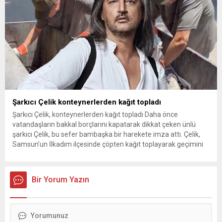
Şarkıcı Çelik konteynerlerden kağıt topladı
Şarkıcı Çelik, konteynerlerden kağıt topladı Daha önce
vatandaşların bakkal borçlarını kapatarak dikkat çeken ünlü
şarkıcı Çelik, bu sefer bambaşka bir harekete imza attı. Çelik,
Samsun’un İlkadım ilçesinde çöpten kağıt toplayarak geçimini
sağlayan Serpil Hanım’a destek oldu. Çelik, sokaklardaki
konteynerlerden kağıt topladı. Ünlü şarkıcı Çelik, Samsun’un
İlkadım ilçesinde çöpten kağıt toplayarak...
Bir Yorum Yazın