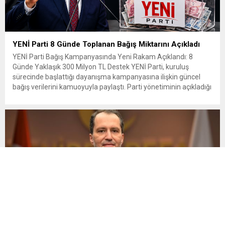
YENİ Parti 8 Günde Toplanan Bağış Miktarını Açıkladı
YENİ Parti Bağış Kampanyasında Yeni Rakam Açıklandı: 8
Günde Yaklaşık 300 Milyon TL Destek YENİ Parti, kuruluş
sürecinde başlattığı dayanışma kampanyasına ilişkin güncel
bağış verilerini kamuoyuyla paylaştı. Parti yönetiminin açıkladığı
verilere göre kampanyanın sekizinci günü itibarıyla toplanan
bağış miktarı 300 milyon liraya yaklaştı. Kampanyaya on
binlerce vatandaşın destek verdiği belirtilirken,...