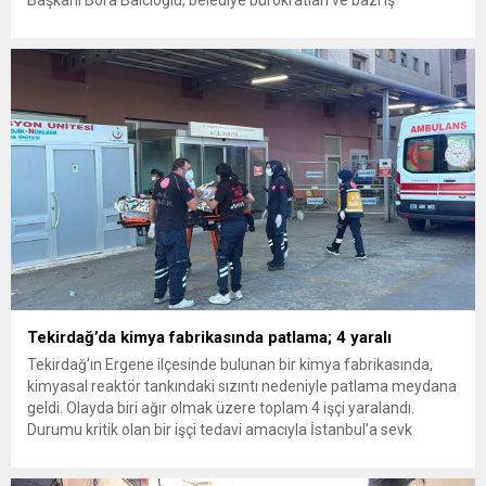
Başkanı Bora Balcıoğlu, belediye bürokratları ve bazı iş
insanlarının da bulunduğu çok sayıda kişi hakkında gözaltı kararı
uygulandı. Emniyet güçlerinin belediye binasındaki teknik
inceleme ve arama çalışmaları devam ediyor. İstanbul’da...
Tekirdağ’da kimya fabrikasında patlama; 4 yaralı
Tekirdağ’ın Ergene ilçesinde bulunan bir kimya fabrikasında,
kimyasal reaktör tankındaki sızıntı nedeniyle patlama meydana
geldi. Olayda biri ağır olmak üzere toplam 4 işçi yaralandı.
Durumu kritik olan bir işçi tedavi amacıyla İstanbul’a sevk
edilirken, bölgede AFAD ve KBRN ekipleri tarafından geniş çaplı
güvenlik ve sızıntı incelemesi başlatıldı. Tekirdağ’ın Ergene