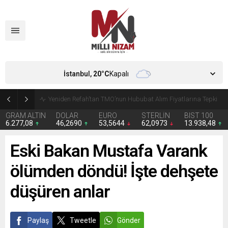
İstanbul,
20
°C
Kapalı
CHP’de Günaydın ve Başarır’ın grup başkanvekilliği düştü
GRAM ALTIN
DOLAR
EURO
STERLİN
BIST 100
6.277,08
46,2690
53,5644
62,0973
13.938,48
Eski Bakan Mustafa Varank
ölümden döndü! İşte dehşete
düşüren anlar
Paylaş
Tweetle
Gönder