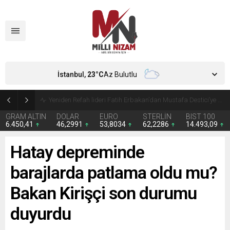
İstanbul,
23
°C
Az Bulutlu
Kira giderleri ilk kez gıdayı geride bıraktı
GRAM ALTIN
DOLAR
EURO
STERLİN
BIST 100
6.450,41
46,2991
53,8034
62,2286
14.493,09
Hatay depreminde
barajlarda patlama oldu mu?
Bakan Kirişçi son durumu
duyurdu