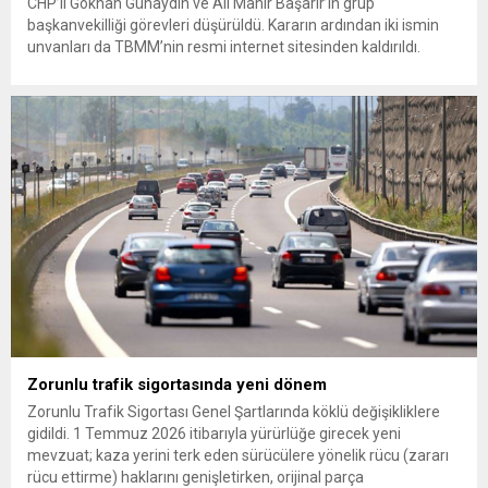
CHP’li Gökhan Günaydın ve Ali Mahir Başarır’ın grup
başkanvekilliği görevleri düşürüldü. Kararın ardından iki ismin
unvanları da TBMM’nin resmi internet sitesinden kaldırıldı.
Günaydın, ilk açıklamasında “Olmayan MYK’nın verdiği
hukuksuz bir karardır” dedi. CHP’den tedbirli olarak kesin
çıkarma cezası uygulanmak üzere Yüksek Disiplin Kurulu’na
(YDK) sevk edilen ve partideki tüm görevlerinden...
Zorunlu trafik sigortasında yeni dönem
Zorunlu Trafik Sigortası Genel Şartlarında köklü değişikliklere
gidildi. 1 Temmuz 2026 itibarıyla yürürlüğe girecek yeni
mevzuat; kaza yerini terk eden sürücülere yönelik rücu (zararı
rücu ettirme) haklarını genişletirken, orijinal parça