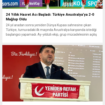
24 Yıllık Hasret Acı Başladı: Türkiye Avustralya’ya 2-0
Mağlup Oldu
24 yıl aradan sonra yeniden Dünya Kupası sahnesine çıkan
Türkiye, turnuvadaki ilk maçında Avustralya karşısında istediği
başlangıcı yapamadı. Ay-yıldızlı ekip, grup mücadelesinin açılış
karşılaşmasında rakibine 2-0 mağlup olarak Dünya Kupası
serüvenine puansız başladı. Karşılaşmanın ilk dakikalarından
itibaren iki takım da kontrollü bir oyun sergilerken, Avustralya
özellikle hızlı hücumlarla etkili olmaya...