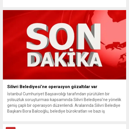
kullanımındaki yaş sınırını kaldırıyor ve değer kaybı
ödemelerinde hak sahibinin başvuru şartını otomatik hale
getiriyor. Hazine Müsteşarlığına bağlı ilgili kurumlarca...
Silivri Belediyesi’ne operasyon gözaltılar var
İstanbul Cumhuriyet Başsavcılığı tarafından yürütülen bir
yolsuzluk soruşturması kapsamında Silivri Belediyesi’ne yönelik
geniş çaplı bir operasyon düzenlendi. Aralarında Silivri Belediye
Başkanı Bora Balcıoğlu, belediye bürokratları ve bazı iş
insanlarının da bulunduğu çok sayıda kişi hakkında gözaltı kararı
uygulandı. Emniyet güçlerinin belediye binasındaki teknik
inceleme ve arama çalışmaları devam ediyor. İstanbul’da...