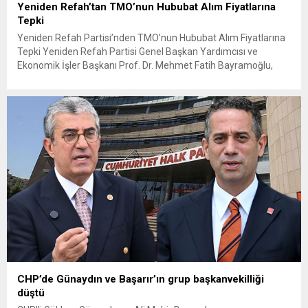
Yeniden Refah’tan TMO’nun Hububat Alım Fiyatlarına
Tepki
Yeniden Refah Partisi’nden TMO’nun Hububat Alım Fiyatlarına
Tepki Yeniden Refah Partisi Genel Başkan Yardımcısı ve
Ekonomik İşler Başkanı Prof. Dr. Mehmet Fatih Bayramoğlu,
Toprak Mahsulleri Ofisi’nin (TMO) açıkladığı hububat alım
fiyatlarına ilişkin yazılı bir açıklama yaptı. Bayramoğlu, açıklanan
fiyatların çiftçinin artan maliyetlerini karşılamaktan uzak
olduğunu savunarak fiyatların yeniden değerlendirilmesi
çağrısında...
CHP’de Günaydın ve Başarır’ın grup başkanvekilliği
düştü