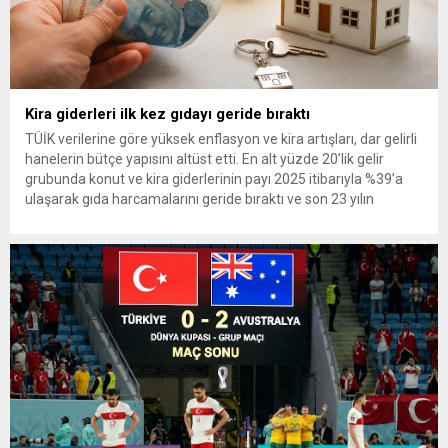
Kira giderleri ilk kez gıdayı geride bıraktı
TÜİK verilerine göre yüksek enflasyon ve kira artışları, dar gelirli
hanelerin bütçe yapısını altüst etti. En alt yüzde 20’lik gelir
grubunda konut ve kira giderlerinin payı 2025 itibarıyla %39’a
ulaşarak gıda harcamalarını geride bıraktı ve son 23 yılın
zirvesine çıktı. Türkiye’de yaşanan yüksek enflasyon ve hız
kazanan kira artışları, düşük...