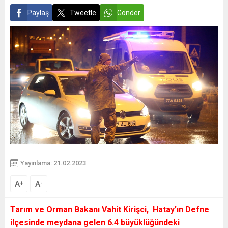
Paylaş
Tweetle
Gönder
Yayınlama: 21.02.2023
A
A
+
-
Tarım ve Orman Bakanı Vahit Kirişci, Hatay’ın Defne
ilçesinde meydana gelen 6.4 büyüklüğündeki