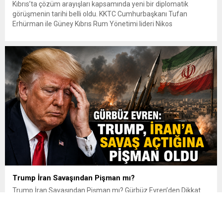
Kıbrıs’ta çözüm arayışları kapsamında yeni bir diplomatik
görüşmenin tarihi belli oldu. KKTC Cumhurbaşkanı Tufan
Erhürman ile Güney Kıbrıs Rum Yönetimi lideri Nikos
Hristodulidis, 26 Ağustos 2026 Çarşamba günü Birleşmiş
Milletler gözetiminde yeniden bir araya gelecek. Görüşmenin
saat 16.00’da yapılması planlanıyor. Yeni görüşme, BM Genel
Sekreteri António Guterres’in temmuz ayının sonunda...
Trump İran Savaşından Pişman mı?
Trump İran Savaşından Pişman mı? Gürbüz Evren’den Dikkat
Çeken Analiz ABD ile İran arasındaki savaş devam ederken,
ABD Başkanı Donald Trump’ın çatışmayı sona erdirme arayışları
ve Washington yönetimi üzerindeki siyasi baskı yeniden