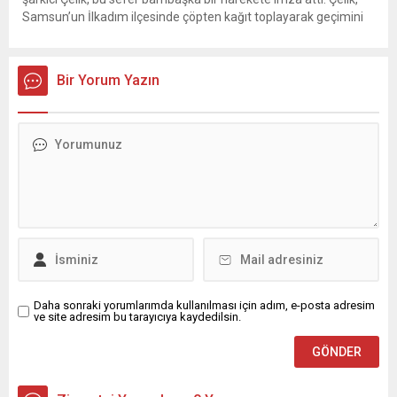
Samsun’un İlkadım ilçesinde çöpten kağıt toplayarak geçimini
sağlayan Serpil Hanım’a destek oldu. Çelik, sokaklardaki
konteynerlerden kağıt topladı. Ünlü şarkıcı Çelik, Samsun’un
İlkadım ilçesinde çöpten kağıt toplayarak...
Bir Yorum Yazın
Daha sonraki yorumlarımda kullanılması için adım, e-posta adresim
ve site adresim bu tarayıcıya kaydedilsin.