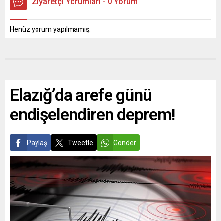
Ziyaretçi Yorumları - 0 Yorum
Henüz yorum yapılmamış.
Elazığ’da arefe günü
endişelendiren deprem!
Paylaş
Tweetle
Gönder