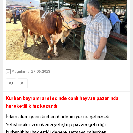
Yayınlama: 27.06.2023
A
A
+
-
Kurban bayramı arefesinde canlı hayvan pazarında
hareketlilik hız kazandı.
İslam alemi yarın kurban ibadetini yerine getirecek.
Yetiştiriciler zorluklarla yetiştirip pazara getirdiği
kurbanlıkları hak ettiği değere satmaya çalışırken,