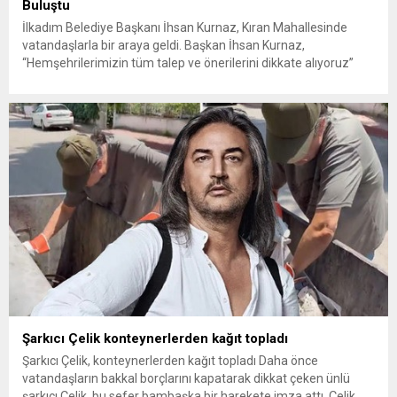
Buluştu
İlkadım Belediye Başkanı İhsan Kurnaz, Kıran Mahallesinde
vatandaşlarla bir araya geldi. Başkan İhsan Kurnaz,
“Hemşehrilerimizin tüm talep ve önerilerini dikkate alıyoruz”
dedi. İlkadım Belediye Başkanı İhsan Kurnaz, mahalle ziyaretleri
kapsamında Kıran Mahallesini ziyaret etti. Mahalle sakinleriyle
sohbet eden, onların talep ve önerileri dinleyen Başkan İhsan
Kurnaz, gelen taleplerin çözümü için...
Şarkıcı Çelik konteynerlerden kağıt topladı
Şarkıcı Çelik, konteynerlerden kağıt topladı Daha önce
vatandaşların bakkal borçlarını kapatarak dikkat çeken ünlü
şarkıcı Çelik, bu sefer bambaşka bir harekete imza attı. Çelik,