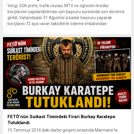
Vergi, SGK primi, trafik cezası, MTV ve öğrenim kredisi
borçlarının yapılandırılması için başvuru süresinde son döneme
girildi. Vatandaşlar 31 Ağustos’a kadar başvuru yaparak
borçlarını 72 aya varan taksitlerle ödeme imkânından
yararlanabilecek. Kamu alacaklarının yeniden
yapılandırılmasına olanak tanıyan düzenleme kapsamında
başvurular 31 Ağustos tarihinde sona eriyor. Hak sahiplerine 72
aya varan...
FETÖ’nün Suikast Timindeki Firari Burkay Karatepe
Tutuklandı
15 Temmuz 2016’daki darbe girişimi sırasında Marmaris’te