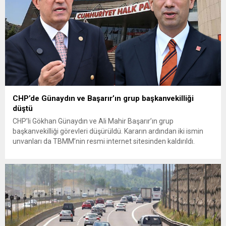
CHP’de Günaydın ve Başarır’ın grup başkanvekilliği
düştü
CHP’li Gökhan Günaydın ve Ali Mahir Başarır’ın grup
başkanvekilliği görevleri düşürüldü. Kararın ardından iki ismin
unvanları da TBMM’nin resmi internet sitesinden kaldırıldı.
Günaydın, ilk açıklamasında “Olmayan MYK’nın verdiği
hukuksuz bir karardır” dedi. CHP’den tedbirli olarak kesin
çıkarma cezası uygulanmak üzere Yüksek Disiplin Kurulu’na
(YDK) sevk edilen ve partideki tüm görevlerinden...