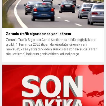
Zorunlu trafik sigortasında yeni dönem
Zorunlu Trafik Sigortası Genel Şartlarında köklü değişikliklere
gidildi. 1 Temmuz 2026 itibarıyla yürürlüğe girecek yeni
mevzuat; kaza yerini terk eden sürücülere yönelik rücu (zararı
rücu ettirme) haklarını genişletirken, orijinal parça
kullanımındaki yaş sınırını kaldırıyor ve değer kaybı
ödemelerinde hak sahibinin başvuru şartını otomatik hale
getiriyor. Hazine Müsteşarlığına bağlı ilgili kurumlarca...