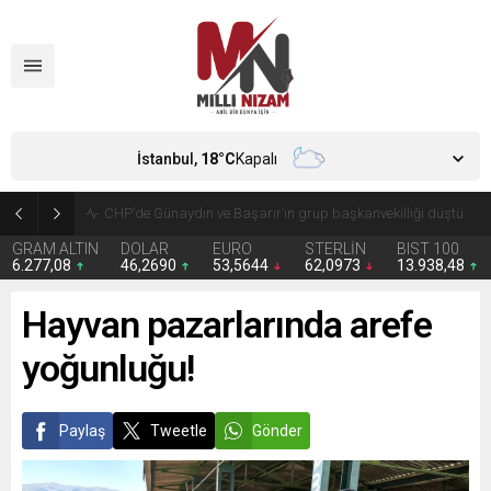
İstanbul,
18
°C
Kapalı
CHP’de Günaydın ve Başarır’ın grup başkanvekilliği düştü
GRAM ALTIN
DOLAR
EURO
STERLİN
BIST 100
6.277,08
46,2690
53,5644
62,0973
13.938,48
Hayvan pazarlarında arefe
yoğunluğu!
Paylaş
Tweetle
Gönder