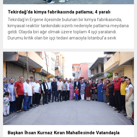
Tekirdağ’da kimya fabrikasında patlama; 4 yaralı
Tekirdağ’ın Ergene ilçesinde bulunan bir kimya fabrikasında,
kimyasal reaktör tankındaki sızıntı nedeniyle patlama meydana
geldi. Olayda biri ağır olmak üzere toplam 4 işçi yaralandı.
Durumu kritik olan bir işçi tedavi amacıyla İstanbul’a sevk
edilirken, bölgede AFAD ve KBRN ekipleri tarafından geniş çaplı
güvenlik ve sızıntı incelemesi başlatıldı. Tekirdağ’ın Ergene
ilçesine...
Başkan İhsan Kurnaz Kıran Mahallesinde Vatandaşla