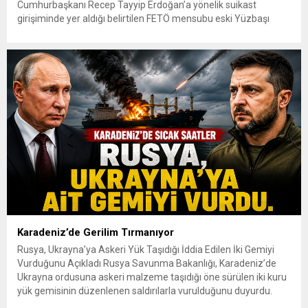
Cumhurbaşkanı Recep Tayyip Erdoğan’a yönelik suikast
girişiminde yer aldığı belirtilen FETÖ mensubu eski Yüzbaşı
Burkay Karatepe, çıkarıldığı mahkemece tutuklandı. Yaklaşık 10
yıldır firari olan ve kırmızı bültenle aranan Karatepe, geçtiğimiz
günlerde Afyonkarahisar’da düzenlenen operasyonla
yakalanmıştı. Emniyet Genel Müdürlüğü İstihbarat Başkanlığı
koordinasyonunda yürütülen çalışmalar...
Karadeniz’de Gerilim Tırmanıyor
Rusya, Ukrayna’ya Askeri Yük Taşıdığı İddia Edilen İki Gemiyi
Vurduğunu Açıkladı Rusya Savunma Bakanlığı, Karadeniz’de
Ukrayna ordusuna askeri malzeme taşıdığı öne sürülen iki kuru
yük gemisinin düzenlenen saldırılarla vurulduğunu duyurdu.
Açıklamada, saldırıların Odessa açıklarında gerçekleştirildiği ve