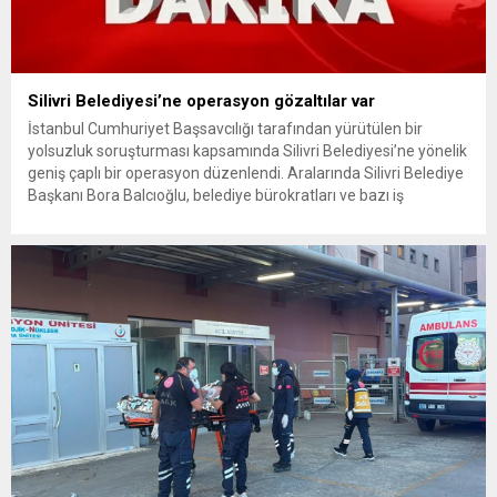
Silivri Belediyesi’ne operasyon gözaltılar var
İstanbul Cumhuriyet Başsavcılığı tarafından yürütülen bir
yolsuzluk soruşturması kapsamında Silivri Belediyesi’ne yönelik
geniş çaplı bir operasyon düzenlendi. Aralarında Silivri Belediye
Başkanı Bora Balcıoğlu, belediye bürokratları ve bazı iş
insanlarının da bulunduğu çok sayıda kişi hakkında gözaltı kararı
uygulandı. Emniyet güçlerinin belediye binasındaki teknik
inceleme ve arama çalışmaları devam ediyor. İstanbul’da...