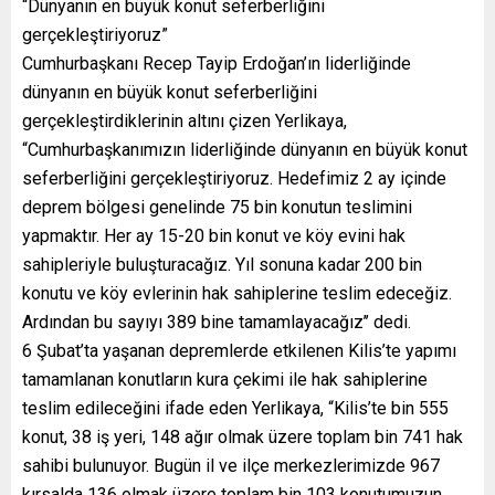
“Dünyanın en büyük konut seferberliğini
gerçekleştiriyoruz”
Cumhurbaşkanı Recep Tayip Erdoğan’ın liderliğinde
dünyanın en büyük konut seferberliğini
gerçekleştirdiklerinin altını çizen Yerlikaya,
“Cumhurbaşkanımızın liderliğinde dünyanın en büyük konut
seferberliğini gerçekleştiriyoruz. Hedefimiz 2 ay içinde
deprem bölgesi genelinde 75 bin konutun teslimini
yapmaktır. Her ay 15-20 bin konut ve köy evini hak
sahipleriyle buluşturacağız. Yıl sonuna kadar 200 bin
konutu ve köy evlerinin hak sahiplerine teslim edeceğiz.
Ardından bu sayıyı 389 bine tamamlayacağız’’ dedi.
6 Şubat’ta yaşanan depremlerde etkilenen Kilis’te yapımı
tamamlanan konutların kura çekimi ile hak sahiplerine
teslim edileceğini ifade eden Yerlikaya, “Kilis’te bin 555
konut, 38 iş yeri, 148 ağır olmak üzere toplam bin 741 hak
sahibi bulunuyor. Bugün il ve ilçe merkezlerimizde 967
kırsalda 136 olmak üzere toplam bin 103 konutumuzun