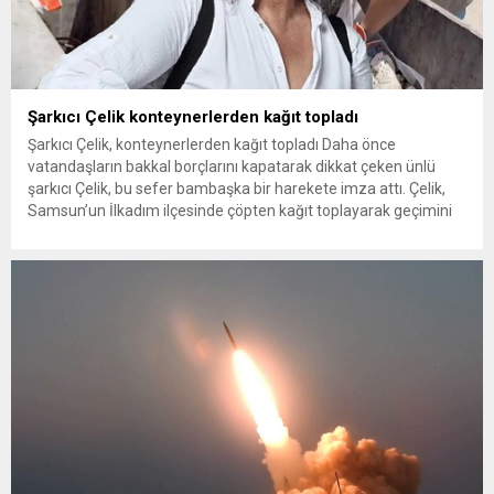
Şarkıcı Çelik konteynerlerden kağıt topladı
Şarkıcı Çelik, konteynerlerden kağıt topladı Daha önce
vatandaşların bakkal borçlarını kapatarak dikkat çeken ünlü
şarkıcı Çelik, bu sefer bambaşka bir harekete imza attı. Çelik,
Samsun’un İlkadım ilçesinde çöpten kağıt toplayarak geçimini
sağlayan Serpil Hanım’a destek oldu. Çelik, sokaklardaki
konteynerlerden kağıt topladı. Ünlü şarkıcı Çelik, Samsun’un
İlkadım ilçesinde çöpten kağıt toplayarak...