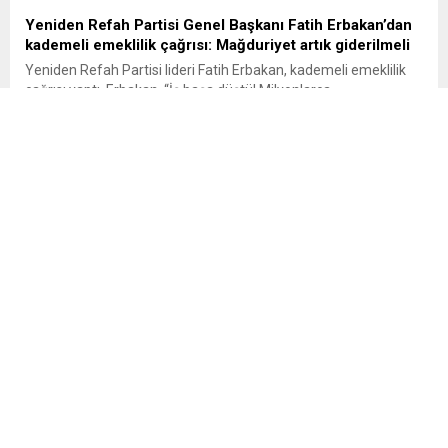
Yeniden Refah Partisi Genel Başkanı Fatih Erbakan’dan
kademeli emeklilik çağrısı: Mağduriyet artık giderilmeli
Yeniden Refah Partisi lideri Fatih Erbakan, kademeli emeklilik
çağrısı yaptı. Erbakan, “İş başa düştü! Milyonlarca
vatandaşımızın haklı kademeli emeklilik talebi artık daha fazla
ertelenmemelidir” dedi Yeniden Refah Partisi Genel Başkanı
Fatih Erbakan, milyonlarca vatandaşın kademeli emeklilik
talebinin daha fazla ertelenmemesi gerektiğini belirterek, “Bir
günlük fark nedeniyle oluşan 17 yıllık emeklilik...
İspanya’da erken teşhis başarısı
İspanya’da yapılan bir araştırma, Bask Bölgesi’nde