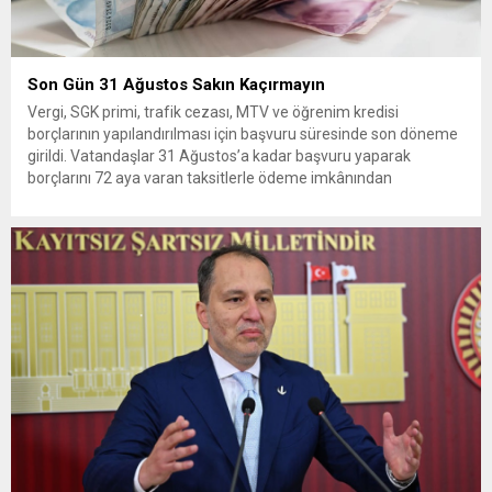
Son Gün 31 Ağustos Sakın Kaçırmayın
Vergi, SGK primi, trafik cezası, MTV ve öğrenim kredisi
borçlarının yapılandırılması için başvuru süresinde son döneme
girildi. Vatandaşlar 31 Ağustos’a kadar başvuru yaparak
borçlarını 72 aya varan taksitlerle ödeme imkânından
yararlanabilecek. Kamu alacaklarının yeniden
yapılandırılmasına olanak tanıyan düzenleme kapsamında
başvurular 31 Ağustos tarihinde sona eriyor. Hak sahiplerine 72
aya varan...