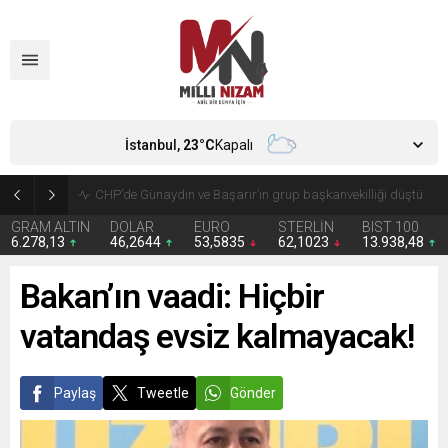
İstanbul,
23
°C
Kapalı
CHP’de Günaydın ve Başarır’ın grup başkanvekilliği düştü
GRAM ALTIN
DOLAR
EURO
STERLİN
BIST 100
6.278,13
46,2644
53,5835
62,1023
13.938,48
Bakan’ın vaadi: Hiçbir
vatandaş evsiz kalmayacak!
Paylaş
Tweetle
Gönder