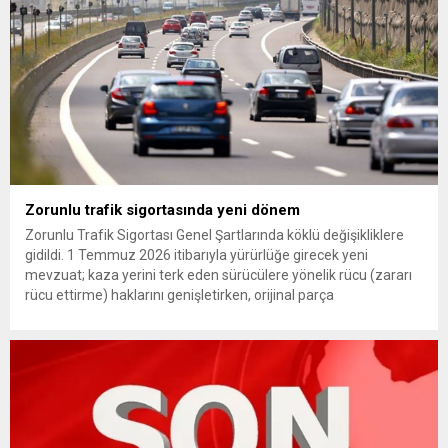
Zorunlu trafik sigortasında yeni dönem
Zorunlu Trafik Sigortası Genel Şartlarında köklü değişikliklere
gidildi. 1 Temmuz 2026 itibarıyla yürürlüğe girecek yeni
mevzuat; kaza yerini terk eden sürücülere yönelik rücu (zararı
rücu ettirme) haklarını genişletirken, orijinal parça
kullanımındaki yaş sınırını kaldırıyor ve değer kaybı
ödemelerinde hak sahibinin başvuru şartını otomatik hale
getiriyor. Hazine Müsteşarlığına bağlı ilgili kurumlarca...