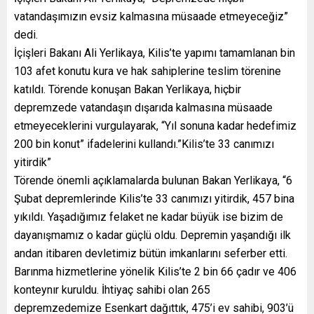
vatandaşımızın evsiz kalmasına müsaade etmeyeceğiz”
dedi.
İçişleri Bakanı Ali Yerlikaya, Kilis’te yapımı tamamlanan bin
103 afet konutu kura ve hak sahiplerine teslim törenine
katıldı. Törende konuşan Bakan Yerlikaya, hiçbir
depremzede vatandaşın dışarıda kalmasına müsaade
etmeyeceklerini vurgulayarak, “Yıl sonuna kadar hedefimiz
200 bin konut” ifadelerini kullandı.”Kilis’te 33 canımızı
yitirdik”
Törende önemli açıklamalarda bulunan Bakan Yerlikaya, “6
Şubat depremlerinde Kilis’te 33 canımızı yitirdik, 457 bina
yıkıldı. Yaşadığımız felaket ne kadar büyük ise bizim de
dayanışmamız o kadar güçlü oldu. Depremin yaşandığı ilk
andan itibaren devletimiz bütün imkanlarını seferber etti.
Barınma hizmetlerine yönelik Kilis’te 2 bin 66 çadır ve 406
konteynır kuruldu. İhtiyaç sahibi olan 265
depremzedemize Esenkart dağıttık, 475’i ev sahibi, 903’ü