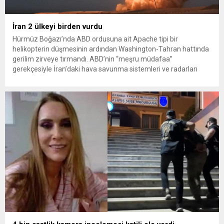
İran 2 ülkeyi birden vurdu
Hürmüz Boğazı’nda ABD ordusuna ait Apache tipi bir
helikopterin düşmesinin ardından Washington-Tahran hattında
gerilim zirveye tırmandı. ABD’nin “meşru müdafaa”
gerekçesiyle İran’daki hava savunma sistemleri ve radarları
vurmasına, İran Devrim Muhafızları Bahreyn ve Ürdün’deki
Amerikan askeri üslerini hedef alarak sert karşılık verdi. Tahran,
yeni bir ABD saldırısına anında yanıt verileceğini duyurdu....