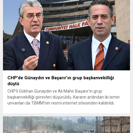
CHP’de Günaydın ve Başarır’ın grup başkanvekilliği
düştü
CHP’li Gökhan Günaydın ve Ali Mahir Başarır’ın grup
başkanvekilliği görevleri düşürüldü. Kararın ardından iki ismin
unvanları da TBMM’nin resmi internet sitesinden kaldırıldı.
Günaydın, ilk açıklamasında “Olmayan MYK’nın verdiği
hukuksuz bir karardır” dedi. CHP’den tedbirli olarak kesin
çıkarma cezası uygulanmak üzere Yüksek Disiplin Kurulu’na
(YDK) sevk edilen ve partideki tüm görevlerinden...