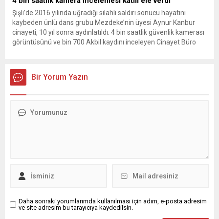
4 bin saatlik kamera incelemesi katili ele verdi
Şişli’de 2016 yılında uğradığı silahlı saldırı sonucu hayatını
kaybeden ünlü dans grubu Mezdeke’nin üyesi Aynur Kanbur
cinayeti, 10 yıl sonra aydınlatıldı. 4 bin saatlik güvenlik kamerası
görüntüsünü ve bin 700 Akbil kaydını inceleyen Cinayet Büro
ekipleri, cinayeti işlediğini itiraf eden maktulün akrabası Bülent
G. ile azmettirici olduğu öne sürülen 2...
Bir Yorum Yazın
Daha sonraki yorumlarımda kullanılması için adım, e-posta adresim
ve site adresim bu tarayıcıya kaydedilsin.