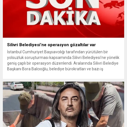
Silivri Belediyesi’ne operasyon gözaltılar var
İstanbul Cumhuriyet Başsavcılığı tarafından yürütülen bir
yolsuzluk soruşturması kapsamında Silivri Belediyesi’ne yönelik
geniş çaplı bir operasyon düzenlendi. Aralarında Silivri Belediye
Başkanı Bora Balcıoğlu, belediye bürokratları ve bazı iş
insanlarının da bulunduğu çok sayıda kişi hakkında gözaltı kararı
uygulandı. Emniyet güçlerinin belediye binasındaki teknik
inceleme ve arama çalışmaları devam ediyor. İstanbul’da...