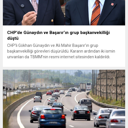
CHP’de Günaydın ve Başarır’ın grup başkanvekilliği
düştü
CHP’li Gökhan Günaydın ve Ali Mahir Başarır’ın grup
başkanvekilliği görevleri düşürüldü. Kararın ardından iki ismin
unvanları da TBMM’nin resmi internet sitesinden kaldırıldı.
Günaydın, ilk açıklamasında “Olmayan MYK’nın verdiği
hukuksuz bir karardır” dedi. CHP’den tedbirli olarak kesin
çıkarma cezası uygulanmak üzere Yüksek Disiplin Kurulu’na
(YDK) sevk edilen ve partideki tüm görevlerinden...