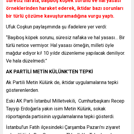
süresiz nafata, başıboş köpek sorunu ve hal yasası
örneklerinden haraket ederek, iktidar bazı sorunları
bir türlü çözüme kavuşturamadığına vurgu yaptı.
Ufuk Coşkun paylaşımında şu ifadelere yer verdi:
“Başıboş köpek sorunu, süresiz nafaka ve hal yasası… Bir
türlü netice vermiyor. Hal yasası örneğin, milleti öyle
mağdur ediyor ki! 10 yıldır düzenleme yapılacak deniliyor.
Ve hala düzelmedi.”
AK PARTİLİ METİN KÜLÜNK’TEN TEPKİ
Ak Partili Metin Külünk de, iktidar uygulamalarına tepki
gösterenlerden.
Eski AK Parti İstanbul Milletvekili, Cumhurbaşkanı Recep
Tayyip Erdoğan’a yakın isim Metin Külünk, sokak
röportajında partisinin uygulamalarına tepki gösterdi.
İstanbul’un Fatih ilçesindeki Çarşamba Pazarı’nı ziyaret