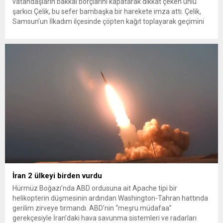
vatandaşların bakkal borçlarını kapatarak dikkat çeken ünlü
şarkıcı Çelik, bu sefer bambaşka bir harekete imza attı. Çelik,
Samsun’un İlkadım ilçesinde çöpten kağıt toplayarak geçimini
sağlayan Serpil Hanım’a destek oldu. Çelik, sokaklardaki
konteynerlerden kağıt topladı. Ünlü şarkıcı Çelik, Samsun’un
İlkadım ilçesinde çöpten kağıt toplayarak...
İran 2 ülkeyi birden vurdu
Hürmüz Boğazı’nda ABD ordusuna ait Apache tipi bir
helikopterin düşmesinin ardından Washington-Tahran hattında
gerilim zirveye tırmandı. ABD’nin “meşru müdafaa”
gerekçesiyle İran’daki hava savunma sistemleri ve radarları