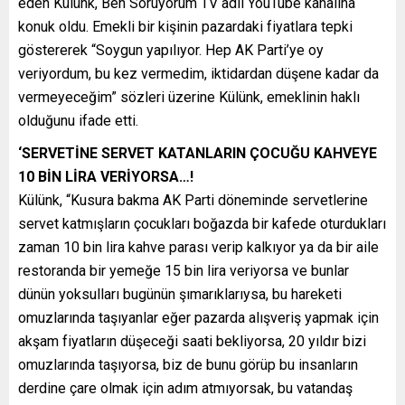
eden Külünk, Ben Soruyorum TV adlı YouTube kanalına
konuk oldu. Emekli bir kişinin pazardaki fiyatlara tepki
göstererek “Soygun yapılıyor. Hep AK Parti’ye oy
veriyordum, bu kez vermedim, iktidardan düşene kadar da
vermeyeceğim” sözleri üzerine Külünk, emeklinin haklı
olduğunu ifade etti.
‘SERVETİNE SERVET KATANLARIN ÇOCUĞU KAHVEYE
10 BİN LİRA VERİYORSA…!
Külünk, “Kusura bakma AK Parti döneminde servetlerine
servet katmışların çocukları boğazda bir kafede oturdukları
zaman 10 bin lira kahve parası verip kalkıyor ya da bir aile
restoranda bir yemeğe 15 bin lira veriyorsa ve bunlar
dünün yoksulları bugünün şımarıklarıysa, bu hareketi
omuzlarında taşıyanlar eğer pazarda alışveriş yapmak için
akşam fiyatların düşeceği saati bekliyorsa, 20 yıldır bizi
omuzlarında taşıyorsa, biz de bunu görüp bu insanların
derdine çare olmak için adım atmıyorsak, bu vatandaş