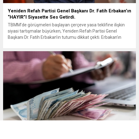
Yeniden Refah Partisi Genel Başkanı Dr. Fatih Erbakan’ın
“HAYIR”I Siyasette Ses Getirdi.
TBMM’de görüşmeleri başlayan çerçeve yasa teklifine ilişkin
siyasi tartışmalar büyürken, Yeniden Refah Partisi Genel
Başkanı Dr. Fatih Erbakan’ın tutumu dikkat çekti. Erbakan’ın
terör örgütü elebaşı Abdullah Öcalan’a “umut hakkı”
tartışmaları ve çerçeve yasa konusundaki karşı duruşuna Zafer
Partisi Genel Başkanı Ümit Özdağ’dan dikkat çeken destek
geldi. Türkiye Büyük Millet Meclisi’nde...
Son Gün 31 Ağustos Sakın Kaçırmayın