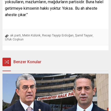
yoksulların, mazlumların, mağdurların partisidir. Buna halel
getirmeye kimsenin hakkı yoktur. Yoksa.. Bu ah aheste
aheste çıkar.”
ak parti
Metin Külünk
Recep Tayyip Erdoğan
Şamil Tayyar
,
,
,
,
Ufuk Coşkun
Benzer Konular