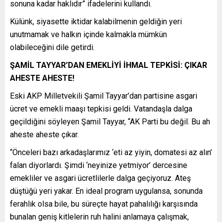
sonuna kadar haklıdır” ifadelerini kullandı.
Külünk, siyasette iktidar kalabilmenin geldiğin yeri
unutmamak ve halkın içinde kalmakla mümkün
olabileceğini dile getirdi.
ŞAMİL TAYYAR’DAN EMEKLİYİ İHMAL TEPKİSİ: ÇIKAR
AHESTE AHESTE!
Eski AKP Milletvekili Şamil Tayyar’dan partisine asgari
ücret ve emekli maaşı tepkisi geldi. Vatandaşla dalga
geçildiğini söyleyen Şamil Tayyar, “AK Parti bu değil. Bu ah
aheste aheste çıkar.
“Önceleri bazı arkadaşlarımız ‘eti az yiyin, domatesi az alın’
falan diyorlardı. Şimdi ‘neyinize yetmiyor’ dercesine
emekliler ve asgari ücretlilerle dalga geçiyoruz. Ateş
düştüğü yeri yakar. En ideal program uygulansa, sonunda
ferahlık olsa bile, bu süreçte hayat pahalılığı karşısında
bunalan geniş kitlelerin ruh halini anlamaya çalışmak,