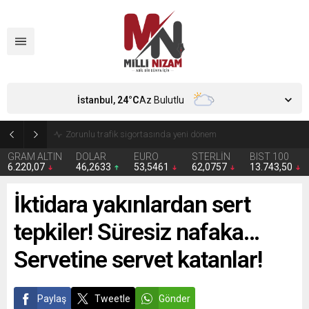
İstanbul,
24
°C
Az Bulutlu
Zorunlu trafik sigortasında yeni dönem
GRAM ALTIN
DOLAR
EURO
STERLİN
BIST 100
6.220,07
46,2633
53,5461
62,0757
13.743,50
İktidara yakınlardan sert
tepkiler! Süresiz nafaka…
Servetine servet katanlar!
Paylaş
Tweetle
Gönder