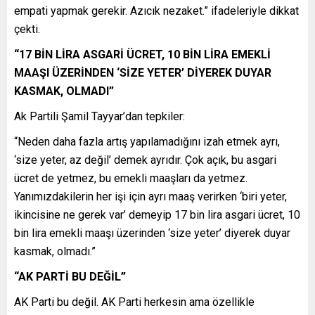
empati yapmak gerekir. Azıcık nezaket.” ifadeleriyle dikkat
çekti.
“17 BİN LİRA ASGARİ ÜCRET, 10 BİN LİRA EMEKLİ
MAAŞI ÜZERİNDEN ‘SİZE YETER’ DİYEREK DUYAR
KASMAK, OLMADI”
Ak Partili Şamil Tayyar’dan tepkiler:
“Neden daha fazla artış yapılamadığını izah etmek ayrı,
‘size yeter, az değil’ demek ayrıdır. Çok açık, bu asgari
ücret de yetmez, bu emekli maaşları da yetmez.
Yanımızdakilerin her işi için ayrı maaş verirken ‘biri yeter,
ikincisine ne gerek var’ demeyip 17 bin lira asgari ücret, 10
bin lira emekli maaşı üzerinden ‘size yeter’ diyerek duyar
kasmak, olmadı.”
“AK PARTİ BU DEĞİL”
AK Parti bu değil. AK Parti herkesin ama özellikle