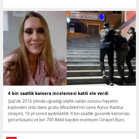
vurmasına, İran Devrim Muhafızları Bahreyn ve Ürdün’deki
Amerikan askeri üslerini hedef alarak sert karşılık verdi. Tahran,
yeni bir ABD saldırısına anında yanıt verileceğini duyurdu....
4 bin saatlik kamera incelemesi katili ele verdi
Şişli’de 2016 yılında uğradığı silahlı saldırı sonucu hayatını
kaybeden ünlü dans grubu Mezdeke’nin üyesi Aynur Kanbur
cinayeti, 10 yıl sonra aydınlatıldı. 4 bin saatlik güvenlik kamerası
görüntüsünü ve bin 700 Akbil kaydını inceleyen Cinayet Büro
ekipleri, cinayeti işlediğini itiraf eden maktulün akrabası Bülent
G. ile azmettirici olduğu öne sürülen 2...