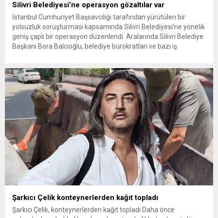
Silivri Belediyesi’ne operasyon gözaltılar var
İstanbul Cumhuriyet Başsavcılığı tarafından yürütülen bir
yolsuzluk soruşturması kapsamında Silivri Belediyesi’ne yönelik
geniş çaplı bir operasyon düzenlendi. Aralarında Silivri Belediye
Başkanı Bora Balcıoğlu, belediye bürokratları ve bazı iş
insanlarının da bulunduğu çok sayıda kişi hakkında gözaltı kararı
uygulandı. Emniyet güçlerinin belediye binasındaki teknik
inceleme ve arama çalışmaları devam ediyor. İstanbul’da...
Şarkıcı Çelik konteynerlerden kağıt topladı
Şarkıcı Çelik, konteynerlerden kağıt topladı Daha önce