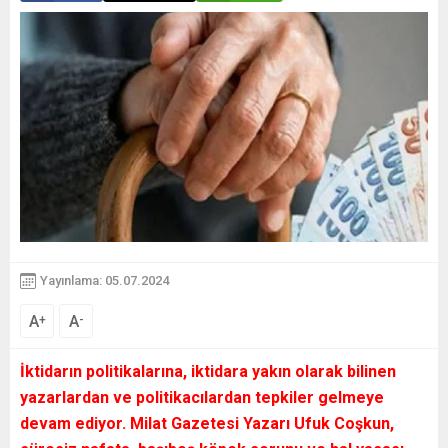
Yayınlama: 05.07.2024
A
A
+
-
İktidarın politikalarına, iktidara yakın olarak bilinen
yazarlardan ve politikacılardan tepkiler gelmeye
devam ediyor. Milat Gazetesi Yazarı Ufuk Coşkun,