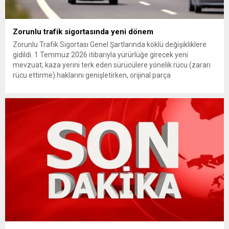
Zorunlu trafik sigortasında yeni dönem
Zorunlu Trafik Sigortası Genel Şartlarında köklü değişikliklere
gidildi. 1 Temmuz 2026 itibarıyla yürürlüğe girecek yeni
mevzuat; kaza yerini terk eden sürücülere yönelik rücu (zararı
rücu ettirme) haklarını genişletirken, orijinal parça
kullanımındaki yaş sınırını kaldırıyor ve değer kaybı
ödemelerinde hak sahibinin başvuru şartını otomatik hale
getiriyor. Hazine Müsteşarlığına bağlı ilgili kurumlarca...