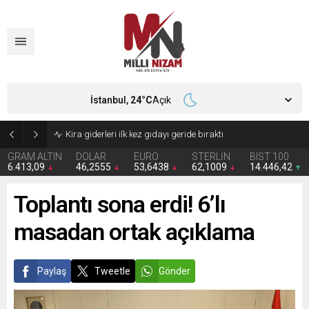
İstanbul,
24
°C
Açık
Kira giderleri ilk kez gıdayı geride bıraktı
GRAM ALTIN
DOLAR
EURO
STERLİN
BIST 100
6.413,09
46,2555
53,6438
62,1009
14.446,42
Toplantı sona erdi! 6’lı
masadan ortak açıklama
Paylaş
Tweetle
Gönder