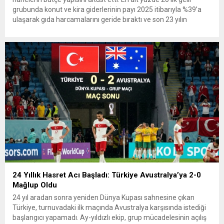
grubunda konut ve kira giderlerinin payı 2025 itibarıyla %39’a
ulaşarak gıda harcamalarını geride bıraktı ve son 23 yılın
zirvesine çıktı. Türkiye’de yaşanan yüksek enflasyon ve hız
kazanan kira artışları, düşük...
24 Yıllık Hasret Acı Başladı: Türkiye Avustralya’ya 2-0
Mağlup Oldu
24 yıl aradan sonra yeniden Dünya Kupası sahnesine çıkan
Türkiye, turnuvadaki ilk maçında Avustralya karşısında istediği
başlangıcı yapamadı. Ay-yıldızlı ekip, grup mücadelesinin açılış