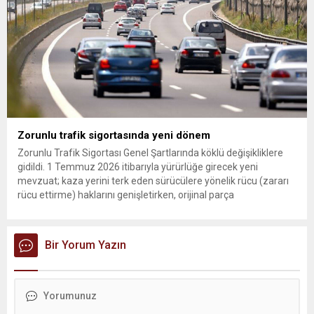
Zorunlu trafik sigortasında yeni dönem
Zorunlu Trafik Sigortası Genel Şartlarında köklü değişikliklere
gidildi. 1 Temmuz 2026 itibarıyla yürürlüğe girecek yeni
mevzuat; kaza yerini terk eden sürücülere yönelik rücu (zararı
rücu ettirme) haklarını genişletirken, orijinal parça
kullanımındaki yaş sınırını kaldırıyor ve değer kaybı
ödemelerinde hak sahibinin başvuru şartını otomatik hale
getiriyor. Hazine Müsteşarlığına bağlı ilgili kurumlarca...
Bir Yorum Yazın