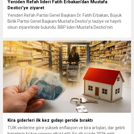
Yeniden Refah lideri Fatih Erbakan’dan Mustafa
Destici’ye ziyaret
Yeniden Refah Partisi Genel Başkanı Dr. Fatih Erbakan, Büyük
Birlik Partisi Genel Başkanı Mustafa Destici’yi taziye ve hayırlı
olsun ziyaretinde bulundu. BBP lideri Mustafa Destici’nin
geçtiğimiz günlerde vefat eden ağabeyi dolayısıyla başsağlığı
ve partisinin 13’üncü Olağan Kurultayı’nda yeniden genel
başkan seçilmesi nedeniyle hayırlı olsun ziyaretinde bulunan
Erbakan’a, Genel Başkan Yardımcıları...
Kira giderleri ilk kez gıdayı geride bıraktı
TÜİK verilerine göre yüksek enflasyon ve kira artışları, dar gelirli
hanelerin bütçe yapısını altüst etti. En alt yüzde 20’lik gelir