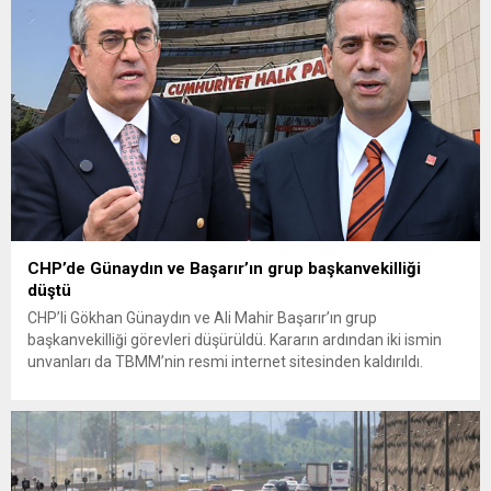
olduğunu savunarak fiyatların yeniden değerlendirilmesi
çağrısında...
CHP’de Günaydın ve Başarır’ın grup başkanvekilliği
düştü
CHP’li Gökhan Günaydın ve Ali Mahir Başarır’ın grup
başkanvekilliği görevleri düşürüldü. Kararın ardından iki ismin
unvanları da TBMM’nin resmi internet sitesinden kaldırıldı.
Günaydın, ilk açıklamasında “Olmayan MYK’nın verdiği
hukuksuz bir karardır” dedi. CHP’den tedbirli olarak kesin
çıkarma cezası uygulanmak üzere Yüksek Disiplin Kurulu’na
(YDK) sevk edilen ve partideki tüm görevlerinden...