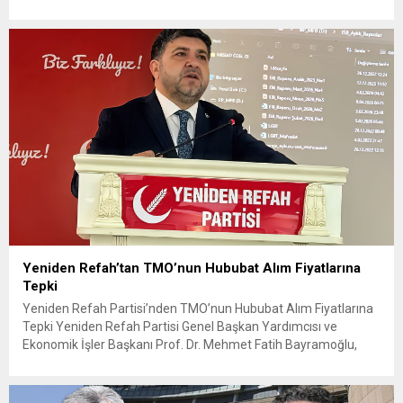
karşılaşmasında rakibine 2-0 mağlup olarak Dünya Kupası
serüvenine puansız başladı. Karşılaşmanın ilk dakikalarından
itibaren iki takım da kontrollü bir oyun sergilerken, Avustralya
özellikle hızlı hücumlarla etkili olmaya...
Yeniden Refah’tan TMO’nun Hububat Alım Fiyatlarına
Tepki
Yeniden Refah Partisi’nden TMO’nun Hububat Alım Fiyatlarına
Tepki Yeniden Refah Partisi Genel Başkan Yardımcısı ve
Ekonomik İşler Başkanı Prof. Dr. Mehmet Fatih Bayramoğlu,
Toprak Mahsulleri Ofisi’nin (TMO) açıkladığı hububat alım
fiyatlarına ilişkin yazılı bir açıklama yaptı. Bayramoğlu, açıklanan
fiyatların çiftçinin artan maliyetlerini karşılamaktan uzak