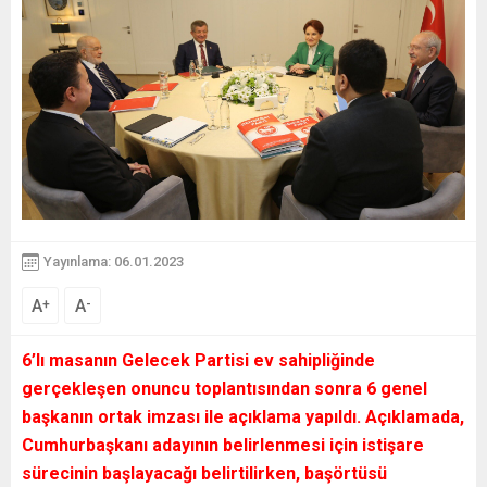
Yayınlama: 06.01.2023
A
A
+
-
6’lı masanın Gelecek Partisi ev sahipliğinde
gerçekleşen onuncu toplantısından sonra 6 genel
başkanın ortak imzası ile açıklama yapıldı. Açıklamada,
Cumhurbaşkanı adayının belirlenmesi için istişare
sürecinin başlayacağı belirtilirken, başörtüsü