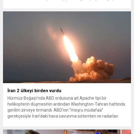
sağlayan Serpil Hanım’a destek oldu. Çelik, sokaklardaki
konteynerlerden kağıt topladı. Ünlü şarkıcı Çelik, Samsun’un
İlkadım ilçesinde çöpten kağıt toplayarak...
İran 2 ülkeyi birden vurdu
Hürmüz Boğazı’nda ABD ordusuna ait Apache tipi bir
helikopterin düşmesinin ardından Washington-Tahran hattında
gerilim zirveye tırmandı. ABD’nin “meşru müdafaa”
gerekçesiyle İran’daki hava savunma sistemleri ve radarları
vurmasına, İran Devrim Muhafızları Bahreyn ve Ürdün’deki
Amerikan askeri üslerini hedef alarak sert karşılık verdi. Tahran,