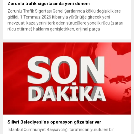
Zorunlu trafik sigortasında yeni dönem
Zorunlu Trafik Sigortası Genel Şartlarında köklü değişikliklere
gidildi. 1 Temmuz 2026 itibarıyla yürürlüğe girecek yeni
mevzuat; kaza yerini terk eden sürücülere yönelik rücu (zararı
rücu ettirme) haklarını genişletirken, orijinal parça
kullanımındaki yaş sınırını kaldırıyor ve değer kaybı
ödemelerinde hak sahibinin başvuru şartını otomatik hale
getiriyor. Hazine Müsteşarlığına bağlı ilgili kurumlarca...
Silivri Belediyesi’ne operasyon gözaltılar var
İstanbul Cumhuriyet Başsavcılığı tarafından yürütülen bir