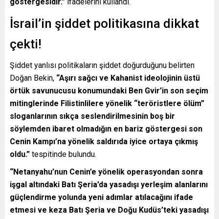
göstergesidir.”
ifadelerini kullandı.
İsrail’in şiddet politikasına dikkat
çekti!
Şiddet yanlısı politikaların şiddet doğurduğunu belirten
Doğan Bekin,
“Aşırı sağcı ve Kahanist ideolojinin üstü
örtük savunucusu konumundaki Ben Gvir’in son seçim
mitinglerinde Filistinlilere yönelik “teröristlere ölüm”
sloganlarının sıkça seslendirilmesinin boş bir
söylemden ibaret olmadığın en bariz göstergesi son
Cenin Kampı’na yönelik saldırıda iyice ortaya çıkmış
oldu.”
tespitinde bulundu.
“Netanyahu’nun Cenin’e yönelik operasyondan sonra
işgal altındaki Batı Şeria’da yasadışı yerleşim alanlarını
güçlendirme yolunda yeni adımlar atılacağını ifade
etmesi ve keza Batı Şeria ve Doğu Kudüs’teki yasadışı