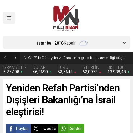
İstanbul,
20
°C
Kapalı
CHP’de Günaydın ve Başarır’ın grup başkanvekilliği düştü
GRAM ALTIN
DOLAR
EURO
STERLİN
BIST 100
6.277,08
46,2690
53,5644
62,0973
13.938,48
Yeniden Refah Partisi’nden
Dışişleri Bakanlığı’na İsrail
eleştirisi!
Paylaş
Tweetle
Gönder