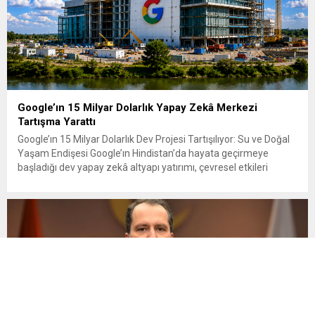
Google’ın 15 Milyar Dolarlık Yapay Zekâ Merkezi
Tartışma Yarattı
Google’ın 15 Milyar Dolarlık Dev Projesi Tartışılıyor: Su ve Doğal
Yaşam Endişesi Google’ın Hindistan’da hayata geçirmeye
başladığı dev yapay zekâ altyapı yatırımı, çevresel etkileri
nedeniyle tartışmaların odağına yerleşti. Şirketin
Visakhapatnam’da kuracağı AI merkezi için planlanan yaklaşık
15 milyar dolarlık yatırım, Google’ın Hindistan’daki bugüne
kadarki en büyük yatırımı niteliğinde. Google, projeyi...