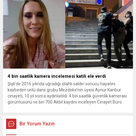
yeni bir ABD saldırısına anında yanıt verileceğini duyurdu....
4 bin saatlik kamera incelemesi katili ele verdi
Şişli’de 2016 yılında uğradığı silahlı saldırı sonucu hayatını
kaybeden ünlü dans grubu Mezdeke’nin üyesi Aynur Kanbur
cinayeti, 10 yıl sonra aydınlatıldı. 4 bin saatlik güvenlik kamerası
görüntüsünü ve bin 700 Akbil kaydını inceleyen Cinayet Büro
ekipleri, cinayeti işlediğini itiraf eden maktulün akrabası Bülent
G. ile azmettirici olduğu öne sürülen 2...
Bir Yorum Yazın