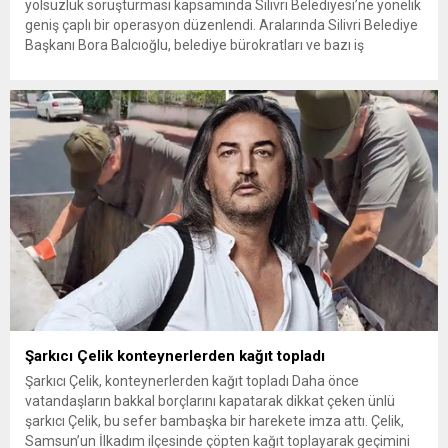
yolsuzluk soruşturması kapsamında Silivri Belediyesi’ne yönelik
geniş çaplı bir operasyon düzenlendi. Aralarında Silivri Belediye
Başkanı Bora Balcıoğlu, belediye bürokratları ve bazı iş
insanlarının da bulunduğu çok sayıda kişi hakkında gözaltı kararı
uygulandı. Emniyet güçlerinin belediye binasındaki teknik
inceleme ve arama çalışmaları devam ediyor. İstanbul’da...
Şarkıcı Çelik konteynerlerden kağıt topladı
Şarkıcı Çelik, konteynerlerden kağıt topladı Daha önce
vatandaşların bakkal borçlarını kapatarak dikkat çeken ünlü
şarkıcı Çelik, bu sefer bambaşka bir harekete imza attı. Çelik,
Samsun’un İlkadım ilçesinde çöpten kağıt toplayarak geçimini