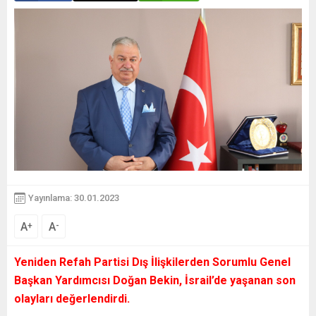
Yayınlama: 30.01.2023
A
A
+
-
Yeniden Refah Partisi Dış İlişkilerden Sorumlu Genel
Başkan Yardımcısı Doğan Bekin, İsrail’de yaşanan son
olayları değerlendirdi.