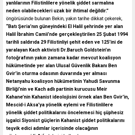
yanlılarının Filistinlilere yönelik şiddet sarmalına
neden olabilecekleri uzak bir ihtimal değildir.”
öngörüsünde bulunan Bekin, yakın tarihe dikkat çekerek,
“Batı Şeria’nın güneyindeki El Halil şehrinde yer alan
Halil İbrahim Camii’nde gerçekleştirilen 25 Şubat 1994
tarihli saldırıda 29 Filistinliyi şehit eden ve 125’ini de
yaralayan Kach aktivisti Dr.Baruch Goldstein’ın
fotoğrafının yakın zamana kadar mevcut koalisyon
hükümetinde yer alan Ulusal Güvenlik Bakanı Ben
Gvir’in oturma odasının duvarında yer alması
Netanyahu koalisyon hükümetinin Yahudi Savunma
Birliği’nin ve Kach adlı partinin kurucusu Meir
Kahane’nin Kahanist ideolojisini örnek alan Ben Gvir’in,
Mescid-i Aksa’ya yönelik eylemi ve Filistinlilere
yönelik şiddet politikalarını öncelemesi hiç şüphesiz
işgalci Siyonist güçlerin Kahanist şiddet politikalarını
teşvik edici adımlar içerisinde olacağının