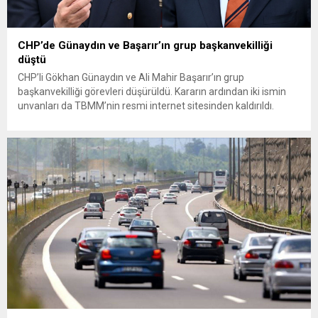
CHP’de Günaydın ve Başarır’ın grup başkanvekilliği
düştü
CHP’li Gökhan Günaydın ve Ali Mahir Başarır’ın grup
başkanvekilliği görevleri düşürüldü. Kararın ardından iki ismin
unvanları da TBMM’nin resmi internet sitesinden kaldırıldı.
Günaydın, ilk açıklamasında “Olmayan MYK’nın verdiği
hukuksuz bir karardır” dedi. CHP’den tedbirli olarak kesin
çıkarma cezası uygulanmak üzere Yüksek Disiplin Kurulu’na
(YDK) sevk edilen ve partideki tüm görevlerinden...