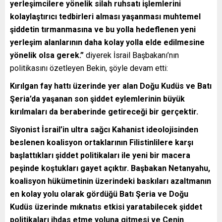
yerleşimcilere yönelik silah ruhsatı işlemlerini
kolaylaştırıcı tedbirleri alması yaşanması muhtemel
şiddetin tırmanmasına ve bu yolla hedeflenen yeni
yerleşim alanlarının daha kolay yolla elde edilmesine
yönelik olsa gerek.”
diyerek İsrail Başbakanı’nın
politikasını özetleyen Bekin, şöyle devam etti:
Kırılgan fay hattı üzerinde yer alan Doğu Kudüs ve Batı
Şeria’da yaşanan son şiddet eylemlerinin büyük
kırılmaları da beraberinde getireceği bir gerçektir.
Siyonist İsrail’in ultra sağcı Kahanist ideolojisinden
beslenen koalisyon ortaklarının Filistinlilere karşı
başlattıkları şiddet politikaları ile yeni bir macera
peşinde koştukları gayet açıktır. Başbakan Netanyahu,
koalisyon hükümetinin üzerindeki baskıları azaltmanın
en kolay yolu olarak gördüğü Batı Şeria ve Doğu
Kudüs üzerinde mıknatıs etkisi yaratabilecek şiddet
politikaları ihdas etme yoluna gitmesi ve Cenin