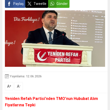
Paylaş
Tweetle
Gönder
Yayınlama: 12.06.2026
A
A
+
-
Yeniden Refah Partisi’nden TMO’nun Hububat Alım
Fiyatlarına Tepki