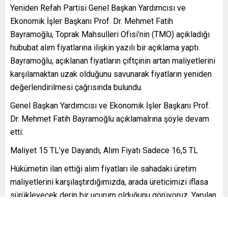
Yeniden Refah Partisi Genel Başkan Yardımcısı ve
Ekonomik İşler Başkanı Prof. Dr. Mehmet Fatih
Bayramoğlu, Toprak Mahsulleri Ofisi’nin (TMO) açıkladığı
hububat alım fiyatlarına ilişkin yazılı bir açıklama yaptı.
Bayramoğlu, açıklanan fiyatların çiftçinin artan maliyetlerini
karşılamaktan uzak olduğunu savunarak fiyatların yeniden
değerlendirilmesi çağrısında bulundu.
Genel Başkan Yardımcısı ve Ekonomik İşler Başkanı Prof.
Dr. Mehmet Fatih Bayramoğlu açıklamalrına şöyle devam
etti:
Maliyet 15 TL’ye Dayandı, Alım Fiyatı Sadece 16,5 TL
Hükümetin ilan ettiği alım fiyatları ile sahadaki üretim
maliyetlerini karşılaştırdığımızda, arada üreticimizi iflasa
sürükleyecek derin bir uçurum olduğunu görüyoruz. Yapılan
saha araştırmaları ve reel iktisadi hesaplamalara göre,
bugün Anadolu ve Trakya bölgelerinde 1 kilogram buğdayın