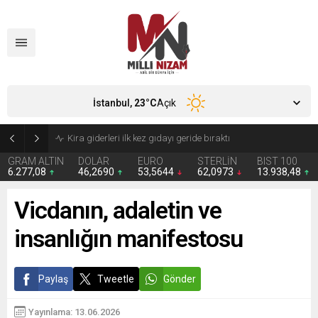
İstanbul,
23
°C
Açık
24 Yıllık Hasret Acı Başladı: Türkiye Avustralya’ya 2-0 Mağlup Oldu
GRAM ALTIN
DOLAR
EURO
STERLİN
BIST 100
6.277,08
46,2690
53,5644
62,0973
13.938,48
Vicdanın, adaletin ve
insanlığın manifestosu
Paylaş
Tweetle
Gönder
Yayınlama: 13.06.2026