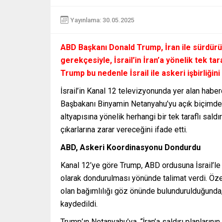
Yayınlama: 30.05.2025
ABD Başkanı Donald Trump, İran ile sürdür
gerekçesiyle, İsrail’in İran’a yönelik tek tara
Trump bu nedenle İsrail ile askeri işbirliğini
İsrail’in Kanal 12 televizyonunda yer alan haber
Başbakanı Binyamin Netanyahu’yu açık biçimde uy
altyapısına yönelik herhangi bir tek taraflı sa
çıkarlarına zarar vereceğini ifade etti.
ABD, Askeri Koordinasyonu Dondurdu
Kanal 12’ye göre Trump, ABD ordusuna İsrail’le 
olarak dondurulması yönünde talimat verdi. Özel
olan bağımlılığı göz önünde bulundurulduğunda, 
kaydedildi.
Trump’ın Netanyahu’ya, “İran’a saldırı planlarını