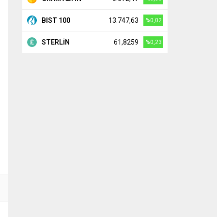
BIST 100
13.747,63
%0,02
STERLİN
61,8259
%0,23