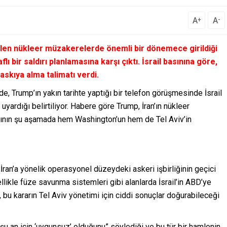
A
A
+
-
ülen nükleer müzakerelerde önemli bir dönemece girildiği
flı bir saldırı planlamasına karşı çıktı. İsrail basınına göre,
 askıya alma talimatı verdi.
de, Trump’ın yakın tarihte yaptığı bir telefon görüşmesinde İsrail
ardığı belirtiliyor. Habere göre Trump, İran’ın nükleer
ldırının şu aşamada hem Washington’un hem de Tel Aviv’in
İran’a yönelik operasyonel düzeydeki askeri işbirliğinin geçici
likle füze savunma sistemleri gibi alanlarda İsrail’in ABD’ye
bu kararın Tel Aviv yönetimi için ciddi sonuçlar doğurabileceği
n şu an için ‘uygunsuz’ olduğunu” söylediği ve bu tür bir hamlenin