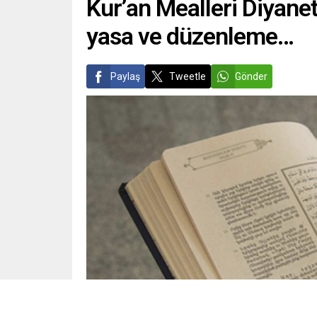
Kur’an Mealleri Diyanet’
yasa ve düzenleme…
Paylaş
Tweetle
Gönder