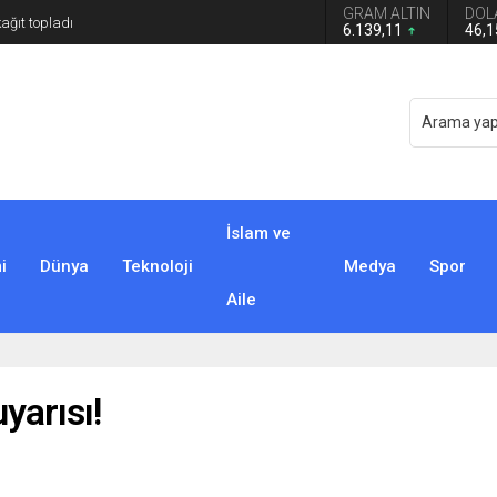
GRAM ALTIN
DOL
6.139,11
46,
İslam ve
i
Dünya
Teknoloji
Medya
Spor
Aile
yarısı!