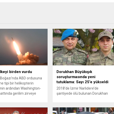
ülkeyi birden vurdu
Dorukhan Büyükışık
soruşturmasında yeni
Boğazı’nda ABD ordusuna
tutuklama: Sayı 25’e yükseldi
e tipi bir helikopterin
nin ardından Washington-
2018’de İzmir Narlıdere’de
attında gerilim zirveye
şantiyede ölü bulunan Dorukhan
ı. ABD’nin “meşru müdafaa”
Büyükışık dosyasına ilişkin
iyle İran’daki hava
soruşturmada tutuklamalar
sistemleri ve radarları
artmaya devam ediyor. Son olarak
a, İran Devrim Muhafızları
Olay Yeri İnceleme Büro Amiri