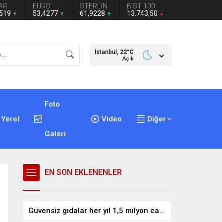
AR
EURO
STERLİN
BIST 100
1519
53,4277
61,9228
13.743,50
İstanbul,
22
°C
Açık
Foto
Yerel
Video
Diğer
Galeri
EN SON EKLENENLER
Güvensiz gıdalar her yıl 1,5 milyon can alıyor