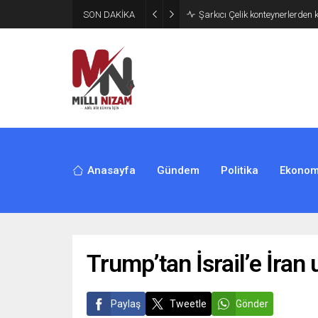
SON DAKİKA
İran 2 ülkeyi birden vurdu
Anasayfa
Gündem
Politika
Ekonom
Trump’tan İsrail’e İran u
Paylaş
Tweetle
Gönder