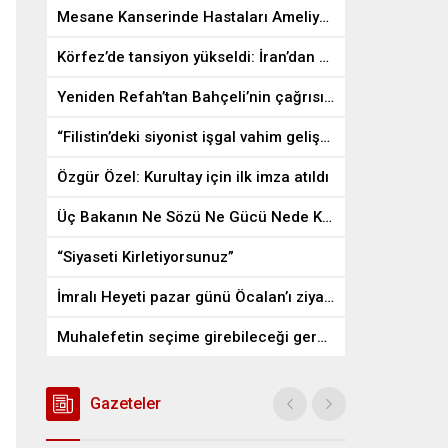
Mesane Kanserinde Hastaları Ameliyattan Kurtaran İlaç
Körfez’de tansiyon yükseldi: İran’dan ABD üslerine misilleme
Yeniden Refah’tan Bahçeli’nin çağrısına destek
“Filistin’deki siyonist işgal vahim gelişmelere gebe”
Özgür Özel: Kurultay için ilk imza atıldı
Üç Bakanın Ne Sözü Ne Gücü Nede Kudreti Yetmedi
“Siyaseti Kirletiyorsunuz”
İmralı Heyeti pazar günü Öcalan’ı ziyaret edecek
Muhalefetin seçime girebileceği gerçek bir alan kalmayabilir
Gazeteler