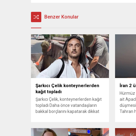
Benzer Konular
Şarkıcı Çelik konteynerlerden
İran 2 
kağıt topladı
Hürmüz 
Şarkıcı Çelik, konteynerlerden kağıt
ait Apach
topladı Daha önce vatandaşların
düşmesi
bakkal borçlarını kapatarak dikkat
Tahran h
çeken ünlü şarkıcı Çelik, bu sefer
tırmand
bambaşka bir harekete imza attı.
gerekçes
Çelik, Samsun’un İlkadım ilçesinde
savunma 
çöpten kağıt toplayarak geçimini
vurmasın