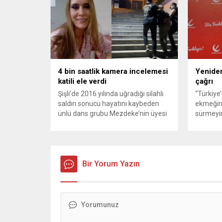
sağlayan Serpil Hanım’a destek
Bahreyn
oldu. Çelik, sokaklardaki
askeri üs
konteynerlerden kağıt topladı. Ünlü
karşılık 
şarkıcı Çelik, Samsun’un İlkadım
saldırısı
ilçesinde çöpten kağıt toplayarak...
duyurdu..
4 bin saatlik kamera incelemesi
Yeniden
katili ele verdi
çağrı
Şişli’de 2016 yılında uğradığı silahlı
“Türkiye
saldırı sonucu hayatını kaybeden
ekmeğin
ünlü dans grubu Mezdeke’nin üyesi
sürmeyin
Aynur Kanbur cinayeti, 10 yıl sonra
Genel Ba
aydınlatıldı. 4 bin saatlik güvenlik
Sözcüsü 
kamerası görüntüsünü ve bin 700
‘mutlak b
Akbil kaydını inceleyen Cinayet Büro
açıklama
ekipleri, cinayeti işlediğini itiraf eden
Bir Yorum Yazın
muhalef
maktulün akrabası Bülent G. ile
gündemsi
azmettirici olduğu öne sürülen 2...
önce anla
sorunun 
adresi ol