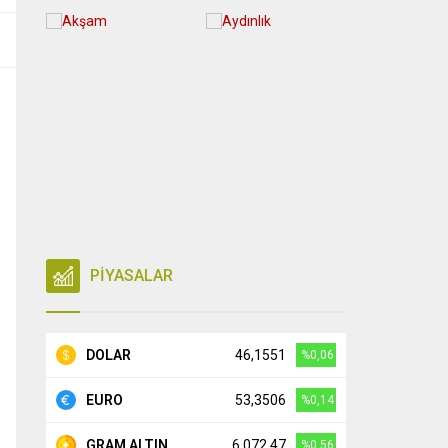
PİYASALAR
DOLAR
46,1551
%0,06
EURO
53,3506
%0,14
GRAM ALTIN
6.072,47
%0,56