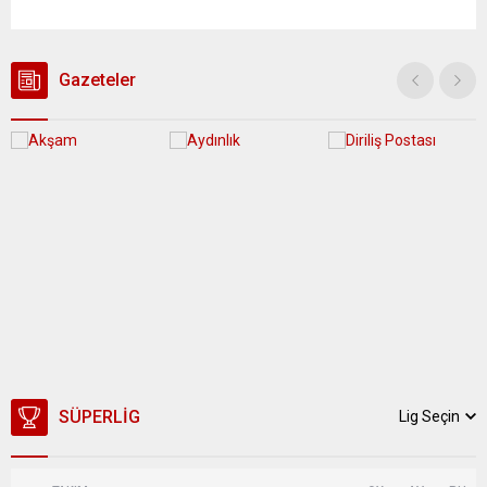
yağış geçişleri beklenirken; Ege ve Güneydoğu Anadolu
bölgelerindeki 9 ilde ise hava sıcaklıkları mevsim normallerinin
üzerine çıkarak yaz değerlerine ulaşacak. Ayrıca...
Gazeteler
SÜPERLIG
Lig Seçin