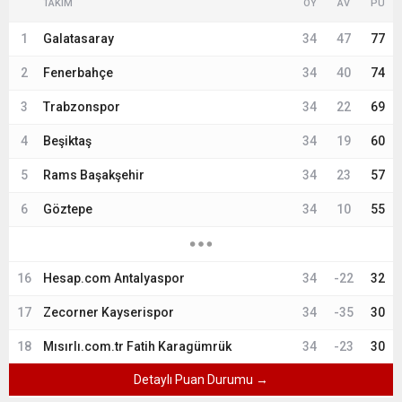
TAKIM
OY
AV
PU
1
Galatasaray
34
47
77
2
Fenerbahçe
34
40
74
3
Trabzonspor
34
22
69
4
Beşiktaş
34
19
60
5
Rams Başakşehir
34
23
57
6
Göztepe
34
10
55
16
Hesap.com Antalyaspor
34
-22
32
17
Zecorner Kayserispor
34
-35
30
18
Mısırlı.com.tr Fatih Karagümrük
34
-23
30
Detaylı Puan Durumu →