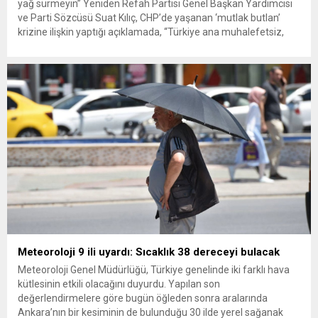
yağ sürmeyin” Yeniden Refah Partisi Genel Başkan Yardımcısı
ve Parti Sözcüsü Suat Kılıç, CHP’de yaşanan ‘mutlak butlan’
krizine ilişkin yaptığı açıklamada, “Türkiye ana muhalefetsiz,
ana muhalefet gündemsiz kalmamalıdır. Bir an önce anlaşın,
kurultay kararı alın, sorunun kaynağı değil, çözümün adresi
olun. Türkiye’yi...
Meteoroloji 9 ili uyardı: Sıcaklık 38 dereceyi bulacak
Meteoroloji Genel Müdürlüğü, Türkiye genelinde iki farklı hava
kütlesinin etkili olacağını duyurdu. Yapılan son
değerlendirmelere göre bugün öğleden sonra aralarında
Ankara’nın bir kesiminin de bulunduğu 30 ilde yerel sağanak