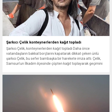
Şarkıcı Çelik konteynerlerden kağıt topladı
Şarkıcı Çelik, konteynerlerden kağıt topladı Daha önce
vatandaşların bakkal borçlarını kapatarak dikkat çeken ünlü
şarkıcı Çelik, bu sefer bambaşka bir harekete imza attı. Çelik,
Samsun’un İlkadım ilçesinde çöpten kağıt toplayarak geçimini
sağlayan Serpil Hanım’a destek oldu. Çelik, sokaklardaki
konteynerlerden kağıt topladı. Ünlü şarkıcı Çelik, Samsun’un
İlkadım ilçesinde çöpten kağıt toplayarak...