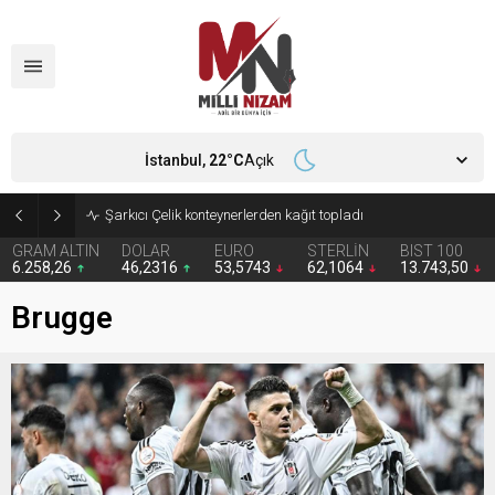
İstanbul,
22
°C
Açık
İran 2 ülkeyi birden vurdu
GRAM ALTIN
DOLAR
EURO
STERLİN
BIST 100
6.258,26
46,2316
53,5743
62,1064
13.743,50
Brugge