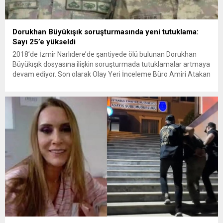
Dorukhan Büyükışık soruşturmasında yeni tutuklama:
Sayı 25’e yükseldi
2018’de İzmir Narlıdere’de şantiyede ölü bulunan Dorukhan
Büyükışık dosyasına ilişkin soruşturmada tutuklamalar artmaya
devam ediyor. Son olarak Olay Yeri İnceleme Büro Amiri Atakan
Kaçar’ın da tutuklanmasıyla dosyadaki tutuklu sayısı 25’e
yükseldi. İzmir’in Narlıdere ilçesinde 2018 yılında şantiyede ölü
bulunan Dorukhan Büyükışık’a ilişkin yeniden açılan
soruşturmada tutuklamalar genişliyor. Son olarak dönemin...