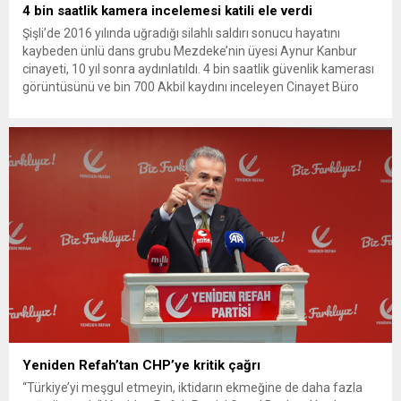
4 bin saatlik kamera incelemesi katili ele verdi
Şişli’de 2016 yılında uğradığı silahlı saldırı sonucu hayatını
kaybeden ünlü dans grubu Mezdeke’nin üyesi Aynur Kanbur
cinayeti, 10 yıl sonra aydınlatıldı. 4 bin saatlik güvenlik kamerası
görüntüsünü ve bin 700 Akbil kaydını inceleyen Cinayet Büro
ekipleri, cinayeti işlediğini itiraf eden maktulün akrabası Bülent
G. ile azmettirici olduğu öne sürülen 2...
Yeniden Refah’tan CHP’ye kritik çağrı
“Türkiye’yi meşgul etmeyin, iktidarın ekmeğine de daha fazla