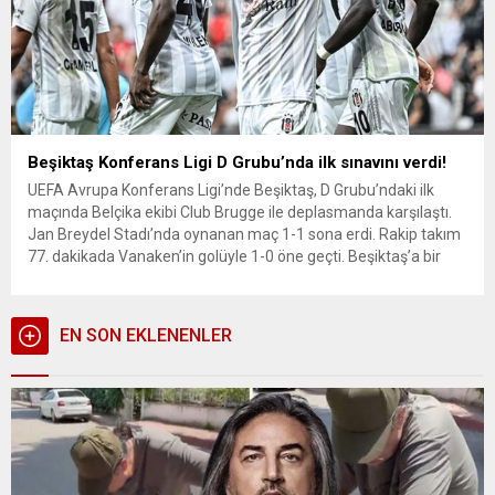
Beşiktaş Konferans Ligi D Grubu’nda ilk sınavını verdi!
UEFA Avrupa Konferans Ligi’nde Beşiktaş, D Grubu’ndaki ilk
maçında Belçika ekibi Club Brugge ile deplasmanda karşılaştı.
Jan Breydel Stadı’nda oynanan maç 1-1 sona erdi. Rakip takım
77. dakikada Vanaken’in golüyle 1-0 öne geçti. Beşiktaş’a bir
ouanı kazandıran berbaerlik golünü 88. dakikada Cenk Tosun
kaydetti. Maçtan notlar! 8 yıl önce yine...
EN SON EKLENENLER