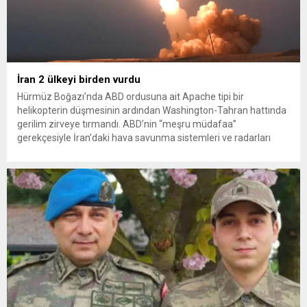
İran 2 ülkeyi birden vurdu
Hürmüz Boğazı’nda ABD ordusuna ait Apache tipi bir
helikopterin düşmesinin ardından Washington-Tahran hattında
gerilim zirveye tırmandı. ABD’nin “meşru müdafaa”
gerekçesiyle İran’daki hava savunma sistemleri ve radarları
vurmasına, İran Devrim Muhafızları Bahreyn ve Ürdün’deki
Amerikan askeri üslerini hedef alarak sert karşılık verdi. Tahran,
yeni bir ABD saldırısına anında yanıt verileceğini duyurdu....