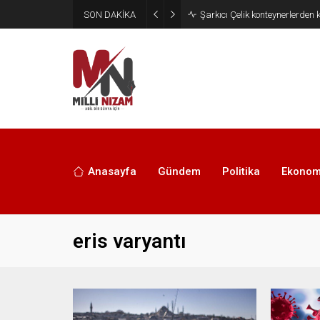
SON DAKİKA
İran 2 ülkeyi birden vurdu
Anasayfa
Gündem
Politika
Ekonom
eris varyantı