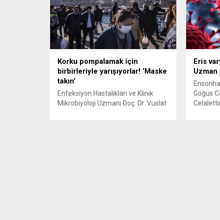
Korku pompalamak için
Eris var
birbirleriyle yarışıyorlar! ‘Maske
Uzman i
takın’
Ensonha
Enfeksiyon Hastalıkları ve Klinik
Göğüs Ce
Mikrobiyoloji Uzmanı Doç. Dr. Vuslat
Celalett
Keçik Boşnak, Türkiye’de de
ilişkin 
görüldüğü açıklanan eris varyantına
Sağlık B
ilişkin “maske takın” çağrısı yaptı.
Türkiye’d
BioNTech’in yeni aşısını piyasaya
görüldüğ
sürmesine sayılı günler kala,
Endişe e
dünyanın gündemine eris varyantı
de kapa
girdi. Koronavirüs süresince halka
günlerin
korku pompalayanlar yeniden
ortaya at
sahneye çıktı. Sağlık Bakanı
yok’...
Fahrettin Koca’nın, “endişelenecek
bir durum...