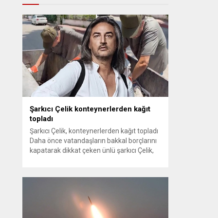
Şarkıcı Çelik konteynerlerden kağıt
topladı
Şarkıcı Çelik, konteynerlerden kağıt topladı
Daha önce vatandaşların bakkal borçlarını
kapatarak dikkat çeken ünlü şarkıcı Çelik,
bu sefer bambaşka bir harekete imza attı.
Çelik, Samsun’un İlkadım ilçesinde çöpten
kağıt toplayarak geçimini sağlayan Serpil
Hanım’a destek oldu. Çelik, sokaklardaki
konteynerlerden kağıt topladı. Ünlü şarkıcı
Çelik, Samsun’un İlkadım ilçesinde çöpten