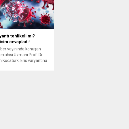
yantı tehlikeli mi?
sim cevapladı!
ber yayınında konuşan
rrahisi Uzmanı Prof. Dr.
in Kocatürk, Eris varyantına
değerlendirmede bulundu.
akanı Fahrettin Koca
e 9 kişide Eris varyantı
ünü açıkladı. Bakan Koca, ”
decek bir durum yok” dese
nma olacağı ve pandemi
in yeniden geleceği iddiası
ıldı. ‘Korkulacak bir şey