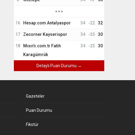
16
Hesap.com Antalyaspor
34
-22
32
17
Zecorner Kayserispor
34
-35
30
18
Mısırlı.com.tr Fatih
34
-23
30
Karagümrük
Detaylı Puan Durumu →
Gazeteler
Puan Durumu
Fikstür