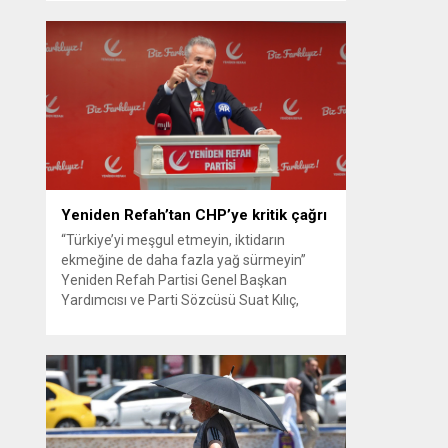
güvenlik kamerası görüntüsünü ve bin 700
Akbil kaydını inceleyen Cinayet Büro
ekipleri, cinayeti işlediğini itiraf eden
maktulün akrabası Bülent G. ile azmettirici
olduğu öne sürülen 2...
Yeniden Refah’tan CHP’ye kritik çağrı
“Türkiye’yi meşgul etmeyin, iktidarın
ekmeğine de daha fazla yağ sürmeyin”
Yeniden Refah Partisi Genel Başkan
Yardımcısı ve Parti Sözcüsü Suat Kılıç,
CHP’de yaşanan ‘mutlak butlan’ krizine
ilişkin yaptığı açıklamada, “Türkiye ana
muhalefetsiz, ana muhalefet gündemsiz
kalmamalıdır. Bir an önce anlaşın, kurultay
kararı alın, sorunun kaynağı değil, çözümün
adresi olun. Türkiye’yi...