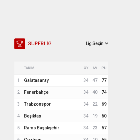
SÜPERLIG
Lig Seçin
TAKIM
OY
AV
PU
1
Galatasaray
34
47
77
2
Fenerbahçe
34
40
74
3
Trabzonspor
34
22
69
4
Beşiktaş
34
19
60
5
Rams Başakşehir
34
23
57
6
Göztepe
34
10
55