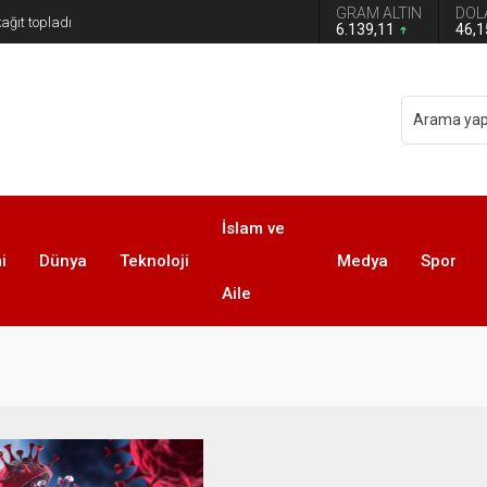
GRAM ALTIN
DOL
6.139,11
46,
İslam ve
i
Dünya
Teknoloji
Medya
Spor
Aile