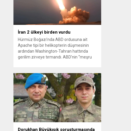
kağıt toplayarak...
İran 2 ülkeyi birden vurdu
Hürmüz Boğazı’nda ABD ordusuna ait
Apache tipi bir helikopterin düşmesinin
ardından Washington-Tahran hattında
gerilim zirveye tırmandı. ABD’nin “meşru
müdafaa” gerekçesiyle İran’daki hava
savunma sistemleri ve radarları
vurmasına, İran Devrim Muhafızları
Bahreyn ve Ürdün’deki Amerikan askeri
üslerini hedef alarak sert karşılık verdi.
Tahran, yeni bir ABD saldırısına anında
yanıt verileceğini duyurdu....
Dorukhan Büyükışık soruşturmasında