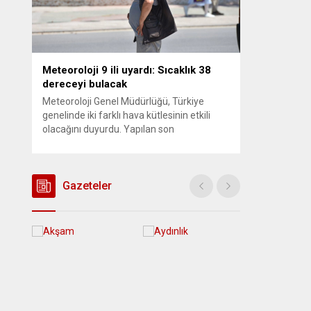
Meteoroloji 9 ili uyardı: Sıcaklık 38
dereceyi bulacak
Meteoroloji Genel Müdürlüğü, Türkiye
genelinde iki farklı hava kütlesinin etkili
olacağını duyurdu. Yapılan son
değerlendirmelere göre bugün öğleden
sonra aralarında Ankara’nın bir kesiminin
de bulunduğu 30 ilde yerel sağanak yağış
geçişleri beklenirken; Ege ve Güneydoğu
Gazeteler
Anadolu bölgelerindeki 9 ilde ise hava
sıcaklıkları mevsim normallerinin üzerine
çıkarak yaz değerlerine ulaşacak. Ayrıca...