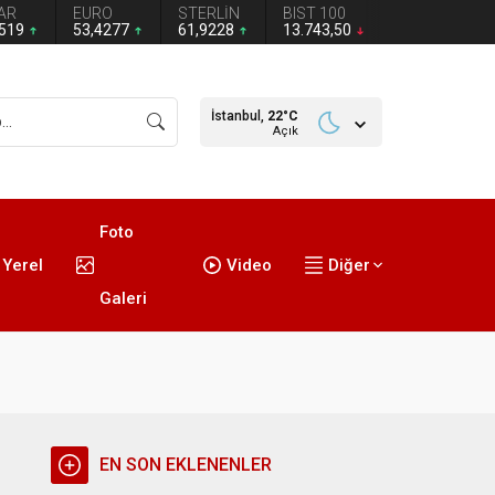
AR
EURO
STERLİN
BIST 100
1519
53,4277
61,9228
13.743,50
İstanbul,
22
°C
Açık
Foto
Yerel
Video
Diğer
Galeri
EN SON EKLENENLER