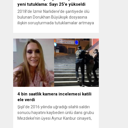
yeni tutuklama: Sayı 25’e yükseldi
2018’de İzmir Narlıdere’de şantiyede ölü
bulunan Dorukhan Büyükışık dosyasına
ilişkin soruşturmada tutuklamalar artmaya
devam ediyor. Son olarak Olay Yeri
İnceleme Büro Amiri Atakan Kaçar’ın da
tutuklanmasıyla dosyadaki tutuklu sayısı
25’e yükseldi. İzmir’in Narlıdere ilçesinde
2018 yılında şantiyede ölü bulunan
Dorukhan Büyükışık’a ilişkin yeniden açılan
soruşturmada tutuklamalar genişliyor. Son
olarak dönemin...
4 bin saatlik kamera incelemesi katili
ele verdi
Şişli’de 2016 yılında uğradığı silahlı saldırı
sonucu hayatını kaybeden ünlü dans grubu
Mezdeke’nin üyesi Aynur Kanbur cinayeti,
10 yıl sonra aydınlatıldı. 4 bin saatlik