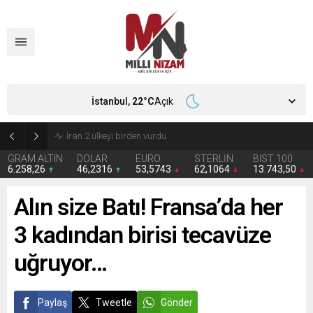
İstanbul,
22
°C
Açık
İran 2 ülkeyi birden vurdu
GRAM ALTIN
DOLAR
EURO
STERLİN
BIST 100
6.258,26
46,2316
53,5743
62,1064
13.743,50
Alın size Batı! Fransa’da her
3 kadından birisi tecavüze
uğruyor…
Paylaş
Tweetle
Gönder