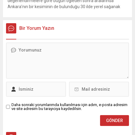
değerlendirmelere göre bugün öğleden sonra aralarında
Ankara’nın bir kesiminin de bulunduğu 30 ilde yerel sağanak
yağış geçişleri beklenirken; Ege ve Güneydoğu Anadolu
bölgelerindeki 9 ilde ise hava sıcaklıkları mevsim normallerinin
üzerine çıkarak yaz değerlerine ulaşacak. Ayrıca...
Bir Yorum Yazın
Daha sonraki yorumlarımda kullanılması için adım, e-posta adresim
ve site adresim bu tarayıcıya kaydedilsin.