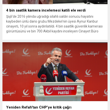
4 bin saatlik kamera incelemesi katili ele verdi
Şişli’de 2016 yılında uğradığı silahlı saldırı sonucu hayatını
kaybeden ünlü dans grubu Mezdeke’nin üyesi Aynur Kanbur
cinayeti, 10 yıl sonra aydınlatıldı. 4 bin saatlik güvenlik kamerası
görüntüsünü ve bin 700 Akbil kaydını inceleyen Cinayet Büro
ekipleri, cinayeti işlediğini itiraf eden maktulün akrabası Bülent
G. ile azmettirici olduğu öne sürülen 2...
Yeniden Refah’tan CHP’ye kritik çağrı