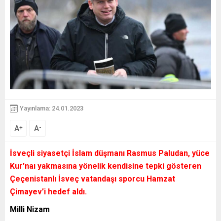
Yayınlama: 24.01.2023
A
A
+
-
İsveçli siyasetçi İslam düşmanı Rasmus Paludan, yüce
Kur’naı yakmasına yönelik kendisine tepki gösteren
Çeçenistanlı İsveç vatandaşı sporcu Hamzat
Çimayev’i hedef aldı.
Milli Nizam