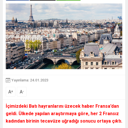
Yayınlama: 24.01.2023
A
A
+
-
İçimizdeki Batı hayranlarını üzecek haber Fransa’dan
geldi. Ülkede yapılan araştırmaya göre, her 2 Fransız
kadından birinin tecavüze uğradığı sonucu ortaya çıktı.