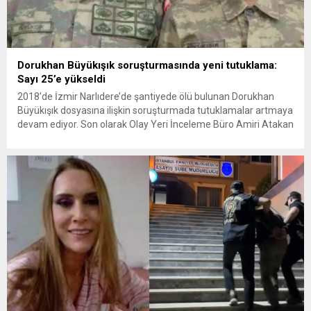
Dorukhan Büyükışık soruşturmasında yeni tutuklama:
Sayı 25’e yükseldi
2018’de İzmir Narlıdere’de şantiyede ölü bulunan Dorukhan
Büyükışık dosyasına ilişkin soruşturmada tutuklamalar artmaya
devam ediyor. Son olarak Olay Yeri İnceleme Büro Amiri Atakan
Kaçar’ın da tutuklanmasıyla dosyadaki tutuklu sayısı 25’e
yükseldi. İzmir’in Narlıdere ilçesinde 2018 yılında şantiyede ölü
bulunan Dorukhan Büyükışık’a ilişkin yeniden açılan
soruşturmada tutuklamalar genişliyor. Son olarak dönemin...