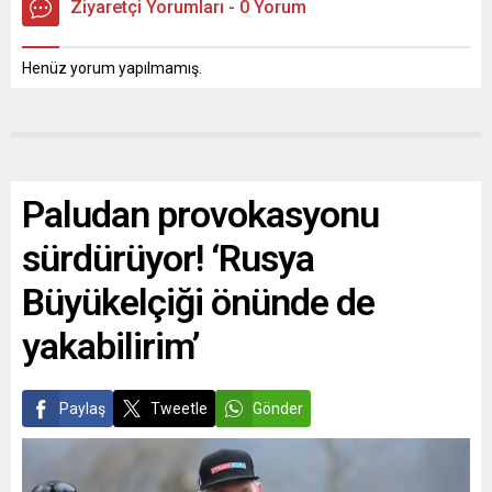
Ziyaretçi Yorumları - 0 Yorum
Henüz yorum yapılmamış.
Paludan provokasyonu
sürdürüyor! ‘Rusya
Büyükelçiği önünde de
yakabilirim’
Paylaş
Tweetle
Gönder