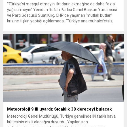
“Türkiye’yi meşgul etmeyin, iktidarın ekmeğine de daha fazla
yağ sürmeyin” Yeniden Refah Partisi Genel Başkan Yardımcısı
ve Parti Sözcüsü Suat Kılıç, CHP’de yaşanan ‘mutlak butlan’
krizine ilişkin yaptığı açıklamada, “Türkiye ana muhalefetsiz,
ana muhalefet gündemsiz kalmamalıdır. Bir an önce anlaşın,
kurultay kararı alın, sorunun kaynağı değil, çözümün adresi
olun. Türkiye’yi...
Meteoroloji 9 ili uyardı: Sıcaklık 38 dereceyi bulacak
Meteoroloji Genel Müdürlüğü, Türkiye genelinde iki farklı hava
kütlesinin etkili olacağını duyurdu. Yapılan son