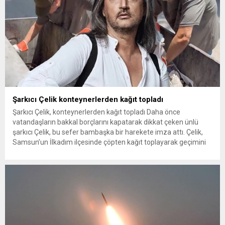
Şarkıcı Çelik konteynerlerden kağıt topladı
Şarkıcı Çelik, konteynerlerden kağıt topladı Daha önce
vatandaşların bakkal borçlarını kapatarak dikkat çeken ünlü
şarkıcı Çelik, bu sefer bambaşka bir harekete imza attı. Çelik,
Samsun’un İlkadım ilçesinde çöpten kağıt toplayarak geçimini
sağlayan Serpil Hanım’a destek oldu. Çelik, sokaklardaki
konteynerlerden kağıt topladı. Ünlü şarkıcı Çelik, Samsun’un
İlkadım ilçesinde çöpten kağıt toplayarak...