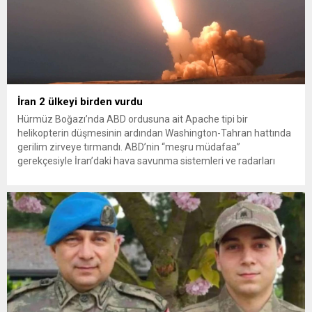
İran 2 ülkeyi birden vurdu
Hürmüz Boğazı’nda ABD ordusuna ait Apache tipi bir
helikopterin düşmesinin ardından Washington-Tahran hattında
gerilim zirveye tırmandı. ABD’nin “meşru müdafaa”
gerekçesiyle İran’daki hava savunma sistemleri ve radarları
vurmasına, İran Devrim Muhafızları Bahreyn ve Ürdün’deki
Amerikan askeri üslerini hedef alarak sert karşılık verdi. Tahran,
yeni bir ABD saldırısına anında yanıt verileceğini duyurdu....