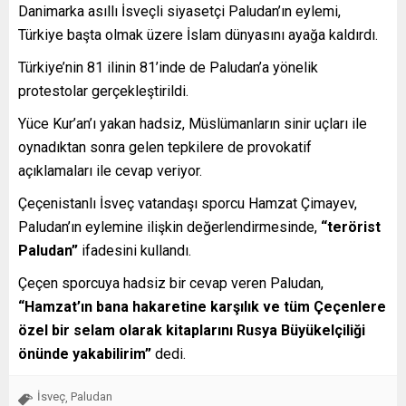
Danimarka asıllı İsveçli siyasetçi Paludan’ın eylemi,
Türkiye başta olmak üzere İslam dünyasını ayağa kaldırdı.
Türkiye’nin 81 ilinin 81’inde de Paludan’a yönelik
protestolar gerçekleştirildi.
Yüce Kur’an’ı yakan hadsiz, Müslümanların sinir uçları ile
oynadıktan sonra gelen tepkilere de provokatif
açıklamaları ile cevap veriyor.
Çeçenistanlı İsveç vatandaşı sporcu Hamzat Çimayev,
Paludan’ın eylemine ilişkin değerlendirmesinde,
“terörist
Paludan”
ifadesini kullandı.
Çeçen sporcuya hadsiz bir cevap veren Paludan,
“Hamzat’ın bana hakaretine karşılık ve tüm Çeçenlere
özel bir selam olarak kitaplarını Rusya Büyükelçiliği
önünde yakabilirim”
dedi.
İsveç
Paludan
,