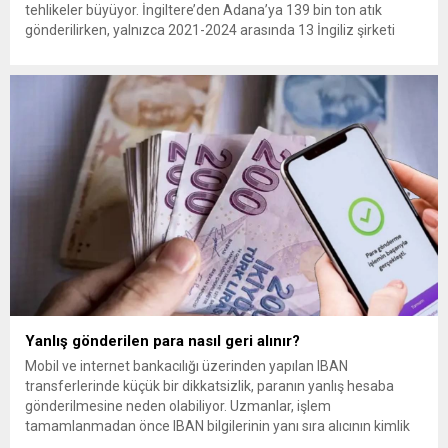
tehlikeler büyüyor. İngiltere’den Adana’ya 139 bin ton atık
gönderilirken, yalnızca 2021-2024 arasında 13 İngiliz şirketi
Kemal Deniz geri dönüşüm bölgesine 545 sevkiyatla 52 bin ton
plastik atık taşıdı. Sulama kanallarında mikroplastik tespit
edilirken çiftçiler hava, su...
Yanlış gönderilen para nasıl geri alınır?
Mobil ve internet bankacılığı üzerinden yapılan IBAN
transferlerinde küçük bir dikkatsizlik, paranın yanlış hesaba
gönderilmesine neden olabiliyor. Uzmanlar, işlem
tamamlanmadan önce IBAN bilgilerinin yanı sıra alıcının kimlik
bilgilerinin de mutlaka kontrol edilmesini öneriyor. Günlük