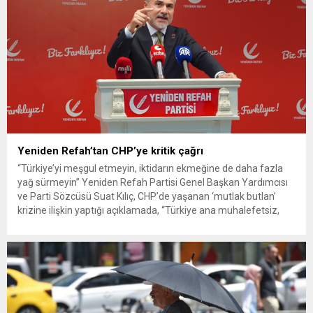
Yeniden Refah’tan CHP’ye kritik çağrı
“Türkiye’yi meşgul etmeyin, iktidarın ekmeğine de daha fazla
yağ sürmeyin” Yeniden Refah Partisi Genel Başkan Yardımcısı
ve Parti Sözcüsü Suat Kılıç, CHP’de yaşanan ‘mutlak butlan’
krizine ilişkin yaptığı açıklamada, “Türkiye ana muhalefetsiz,
ana muhalefet gündemsiz kalmamalıdır. Bir an önce anlaşın,
kurultay kararı alın, sorunun kaynağı değil, çözümün adresi
olun. Türkiye’yi...