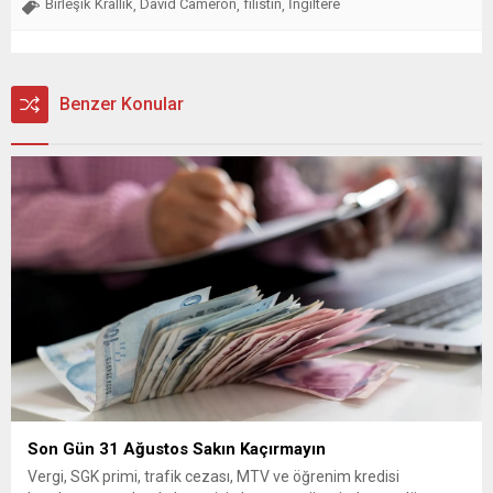
Birleşik Krallık
David Cameron
filistin
İngiltere
,
,
,
Benzer Konular
Son Gün 31 Ağustos Sakın Kaçırmayın
Vergi, SGK primi, trafik cezası, MTV ve öğrenim kredisi