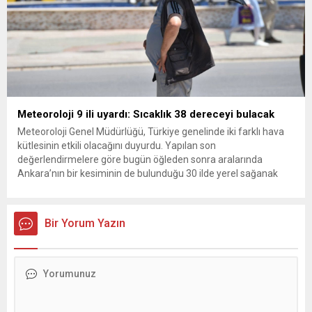
Meteoroloji 9 ili uyardı: Sıcaklık 38 dereceyi bulacak
Meteoroloji Genel Müdürlüğü, Türkiye genelinde iki farklı hava
kütlesinin etkili olacağını duyurdu. Yapılan son
değerlendirmelere göre bugün öğleden sonra aralarında
Ankara’nın bir kesiminin de bulunduğu 30 ilde yerel sağanak
yağış geçişleri beklenirken; Ege ve Güneydoğu Anadolu
bölgelerindeki 9 ilde ise hava sıcaklıkları mevsim normallerinin
üzerine çıkarak yaz değerlerine ulaşacak. Ayrıca...
Bir Yorum Yazın