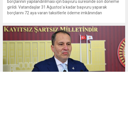
borçlarının yapılandırılması için başvuru süresinde son döneme
girildi. Vatandaşlar 31 Ağustos’a kadar başvuru yaparak
borçlarını 72 aya varan taksitlerle ödeme imkânından
yararlanabilecek. Kamu alacaklarının yeniden
yapılandırılmasına olanak tanıyan düzenleme kapsamında
başvurular 31 Ağustos tarihinde sona eriyor. Hak sahiplerine 72
aya varan...
Yeniden Refah Partisi Genel Başkanı Fatih Erbakan’dan
kademeli emeklilik çağrısı: Mağduriyet artık giderilmeli
Yeniden Refah Partisi lideri Fatih Erbakan, kademeli emeklilik
çağrısı yaptı. Erbakan, “İş başa düştü! Milyonlarca
vatandaşımızın haklı kademeli emeklilik talebi artık daha fazla