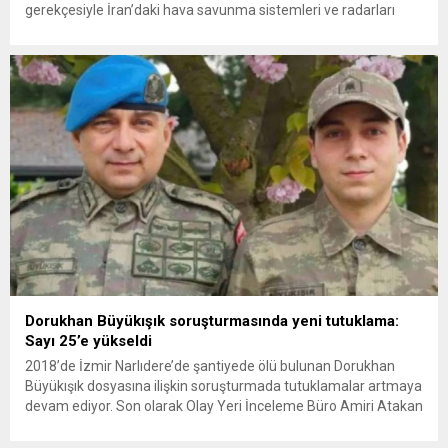
gerekçesiyle İran’daki hava savunma sistemleri ve radarları
vurmasına, İran Devrim Muhafızları Bahreyn ve Ürdün’deki
Amerikan askeri üslerini hedef alarak sert karşılık verdi. Tahran,
yeni bir ABD saldırısına anında yanıt verileceğini duyurdu....
Dorukhan Büyükışık soruşturmasında yeni tutuklama:
Sayı 25’e yükseldi
2018’de İzmir Narlıdere’de şantiyede ölü bulunan Dorukhan
Büyükışık dosyasına ilişkin soruşturmada tutuklamalar artmaya
devam ediyor. Son olarak Olay Yeri İnceleme Büro Amiri Atakan
Kaçar’ın da tutuklanmasıyla dosyadaki tutuklu sayısı 25’e
yükseldi. İzmir’in Narlıdere ilçesinde 2018 yılında şantiyede ölü