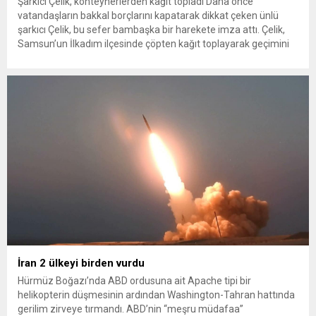
Şarkıcı Çelik, konteynerlerden kağıt topladı Daha önce
vatandaşların bakkal borçlarını kapatarak dikkat çeken ünlü
şarkıcı Çelik, bu sefer bambaşka bir harekete imza attı. Çelik,
Samsun’un İlkadım ilçesinde çöpten kağıt toplayarak geçimini
sağlayan Serpil Hanım’a destek oldu. Çelik, sokaklardaki
konteynerlerden kağıt topladı. Ünlü şarkıcı Çelik, Samsun’un
İlkadım ilçesinde çöpten kağıt toplayarak...
İran 2 ülkeyi birden vurdu
Hürmüz Boğazı’nda ABD ordusuna ait Apache tipi bir
helikopterin düşmesinin ardından Washington-Tahran hattında
gerilim zirveye tırmandı. ABD’nin “meşru müdafaa”