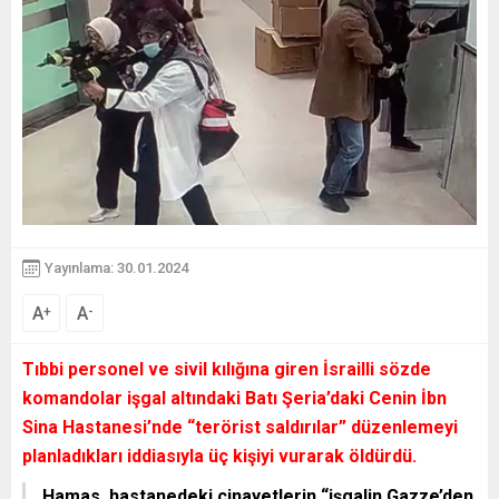
Yayınlama: 30.01.2024
A
A
+
-
Tıbbi personel ve sivil kılığına giren İsrailli sözde
komandolar işgal altındaki Batı Şeria’daki Cenin İbn
Sina Hastanesi’nde
“terörist saldırılar”
düzenlemeyi
planladıkları iddiasıyla üç kişiyi vurarak öldürdü.
Hamas, hastanedeki cinayetlerin
“işgalin Gazze’den