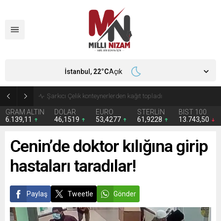
İstanbul,
22
°C
Açık
İran 2 ülkeyi birden vurdu
GRAM ALTIN
DOLAR
EURO
STERLİN
BIST 100
6.139,11
46,1519
53,4277
61,9228
13.743,50
Cenin’de doktor kılığına girip
hastaları taradılar!
Paylaş
Tweetle
Gönder