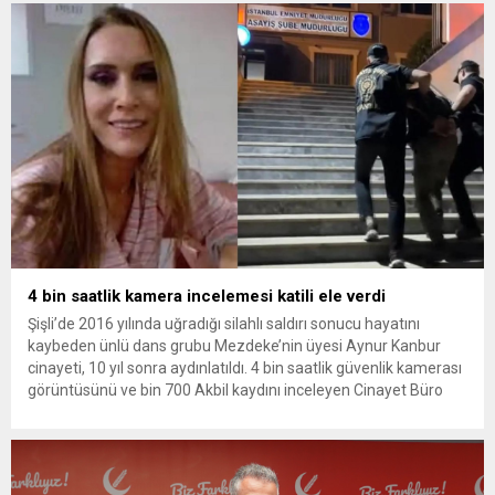
bulunan Dorukhan Büyükışık’a ilişkin yeniden açılan
soruşturmada tutuklamalar genişliyor. Son olarak dönemin...
4 bin saatlik kamera incelemesi katili ele verdi
Şişli’de 2016 yılında uğradığı silahlı saldırı sonucu hayatını
kaybeden ünlü dans grubu Mezdeke’nin üyesi Aynur Kanbur
cinayeti, 10 yıl sonra aydınlatıldı. 4 bin saatlik güvenlik kamerası
görüntüsünü ve bin 700 Akbil kaydını inceleyen Cinayet Büro
ekipleri, cinayeti işlediğini itiraf eden maktulün akrabası Bülent
G. ile azmettirici olduğu öne sürülen 2...