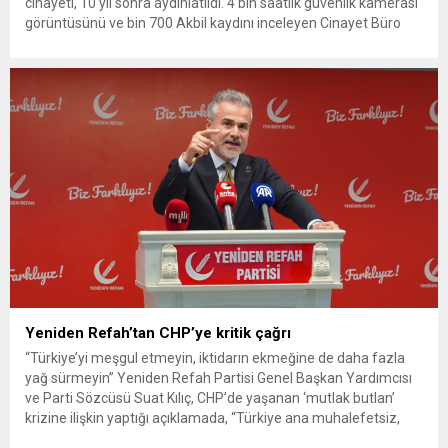
cinayeti, 10 yıl sonra aydınlatıldı. 4 bin saatlik güvenlik kamerası
görüntüsünü ve bin 700 Akbil kaydını inceleyen Cinayet Büro
ekipleri, cinayeti işlediğini itiraf eden maktulün akrabası Bülent
G. ile azmettirici olduğu öne sürülen 2...
Yeniden Refah’tan CHP’ye kritik çağrı
“Türkiye’yi meşgul etmeyin, iktidarın ekmeğine de daha fazla
yağ sürmeyin” Yeniden Refah Partisi Genel Başkan Yardımcısı
ve Parti Sözcüsü Suat Kılıç, CHP’de yaşanan ‘mutlak butlan’
krizine ilişkin yaptığı açıklamada, “Türkiye ana muhalefetsiz,
ana muhalefet gündemsiz kalmamalıdır. Bir an önce anlaşın,