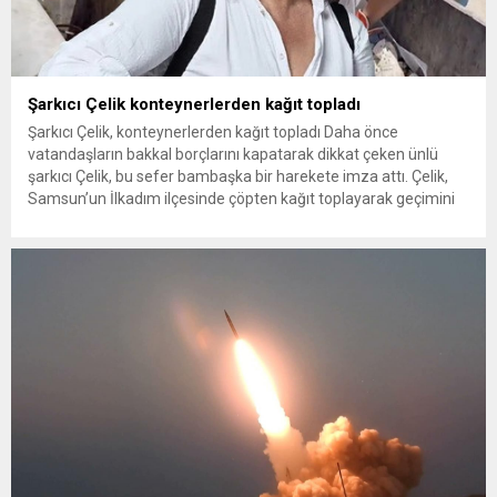
Şarkıcı Çelik konteynerlerden kağıt topladı
Şarkıcı Çelik, konteynerlerden kağıt topladı Daha önce
vatandaşların bakkal borçlarını kapatarak dikkat çeken ünlü
şarkıcı Çelik, bu sefer bambaşka bir harekete imza attı. Çelik,
Samsun’un İlkadım ilçesinde çöpten kağıt toplayarak geçimini
sağlayan Serpil Hanım’a destek oldu. Çelik, sokaklardaki
konteynerlerden kağıt topladı. Ünlü şarkıcı Çelik, Samsun’un
İlkadım ilçesinde çöpten kağıt toplayarak...