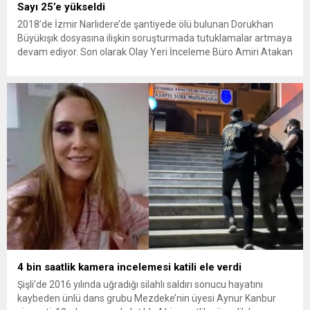
Sayı 25’e yükseldi
2018’de İzmir Narlıdere’de şantiyede ölü bulunan Dorukhan
Büyükışık dosyasına ilişkin soruşturmada tutuklamalar artmaya
devam ediyor. Son olarak Olay Yeri İnceleme Büro Amiri Atakan
Kaçar’ın da tutuklanmasıyla dosyadaki tutuklu sayısı 25’e
yükseldi. İzmir’in Narlıdere ilçesinde 2018 yılında şantiyede ölü
bulunan Dorukhan Büyükışık’a ilişkin yeniden açılan
soruşturmada tutuklamalar genişliyor. Son olarak dönemin...
4 bin saatlik kamera incelemesi katili ele verdi
Şişli’de 2016 yılında uğradığı silahlı saldırı sonucu hayatını
kaybeden ünlü dans grubu Mezdeke’nin üyesi Aynur Kanbur