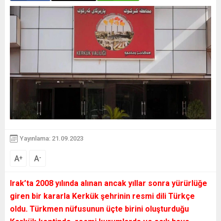
Yayınlama: 21.09.2023
A
A
+
-
Irak’ta 2008 yılında alınan ancak yıllar sonra yürürlüğe
giren bir kararla Kerkük şehrinin resmi dili Türkçe
oldu. Türkmen nüfusunun üçte birini oluşturduğu