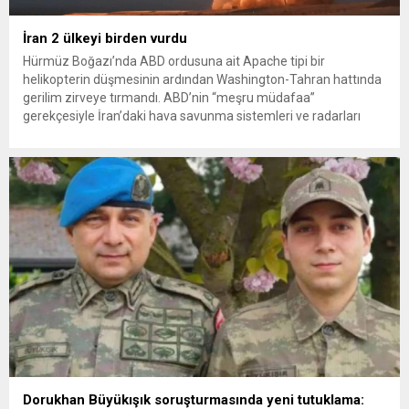
İran 2 ülkeyi birden vurdu
Hürmüz Boğazı’nda ABD ordusuna ait Apache tipi bir
helikopterin düşmesinin ardından Washington-Tahran hattında
gerilim zirveye tırmandı. ABD’nin “meşru müdafaa”
gerekçesiyle İran’daki hava savunma sistemleri ve radarları
vurmasına, İran Devrim Muhafızları Bahreyn ve Ürdün’deki
Amerikan askeri üslerini hedef alarak sert karşılık verdi. Tahran,
yeni bir ABD saldırısına anında yanıt verileceğini duyurdu....
Dorukhan Büyükışık soruşturmasında yeni tutuklama: