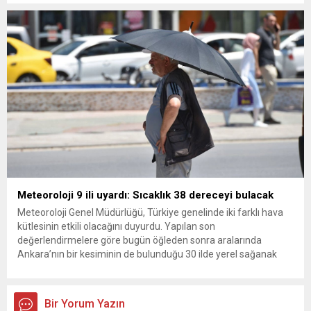
kurultay kararı alın, sorunun kaynağı değil, çözümün adresi
olun. Türkiye’yi...
Meteoroloji 9 ili uyardı: Sıcaklık 38 dereceyi bulacak
Meteoroloji Genel Müdürlüğü, Türkiye genelinde iki farklı hava
kütlesinin etkili olacağını duyurdu. Yapılan son
değerlendirmelere göre bugün öğleden sonra aralarında
Ankara’nın bir kesiminin de bulunduğu 30 ilde yerel sağanak
yağış geçişleri beklenirken; Ege ve Güneydoğu Anadolu
bölgelerindeki 9 ilde ise hava sıcaklıkları mevsim normallerinin
üzerine çıkarak yaz değerlerine ulaşacak. Ayrıca...
Bir Yorum Yazın