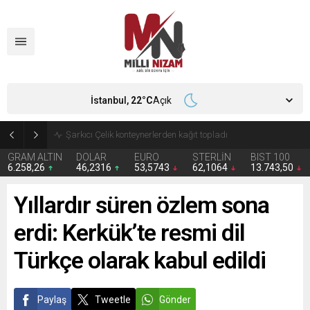
İstanbul,
22
°C
Açık
İran 2 ülkeyi birden vurdu
GRAM ALTIN
DOLAR
EURO
STERLİN
BIST 100
6.258,26
46,2316
53,5743
62,1064
13.743,50
Yıllardır süren özlem sona
erdi: Kerkük’te resmi dil
Türkçe olarak kabul edildi
Paylaş
Tweetle
Gönder