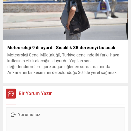
Meteoroloji 9 ili uyardı: Sıcaklık 38 dereceyi bulacak
Meteoroloji Genel Müdürlüğü, Türkiye genelinde iki farklı hava
kütlesinin etkili olacağını duyurdu. Yapılan son
değerlendirmelere göre bugün öğleden sonra aralarında
Ankara’nın bir kesiminin de bulunduğu 30 ilde yerel sağanak
yağış geçişleri beklenirken; Ege ve Güneydoğu Anadolu
bölgelerindeki 9 ilde ise hava sıcaklıkları mevsim normallerinin
üzerine çıkarak yaz değerlerine ulaşacak. Ayrıca...
Bir Yorum Yazın