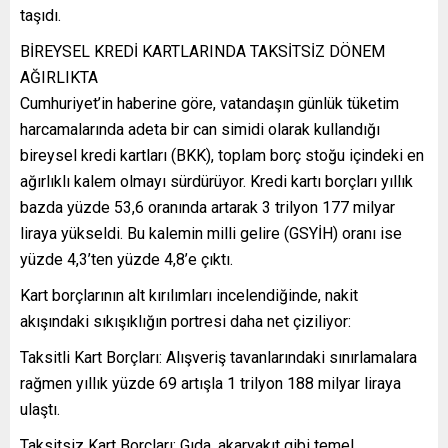
taşıdı.
BİREYSEL KREDİ KARTLARINDA TAKSİTSİZ DÖNEM
AĞIRLIKTA
Cumhuriyet’in haberine göre, vatandaşın günlük tüketim
harcamalarında adeta bir can simidi olarak kullandığı
bireysel kredi kartları (BKK), toplam borç stoğu içindeki en
ağırlıklı kalem olmayı sürdürüyor. Kredi kartı borçları yıllık
bazda yüzde 53,6 oranında artarak 3 trilyon 177 milyar
liraya yükseldi. Bu kalemin milli gelire (GSYİH) oranı ise
yüzde 4,3’ten yüzde 4,8’e çıktı.
Kart borçlarının alt kırılımları incelendiğinde, nakit
akışındaki sıkışıklığın portresi daha net çiziliyor:
Taksitli Kart Borçları: Alışveriş tavanlarındaki sınırlamalara
rağmen yıllık yüzde 69 artışla 1 trilyon 188 milyar liraya
ulaştı.
Taksitsiz Kart Borçları: Gıda, akaryakıt gibi temel