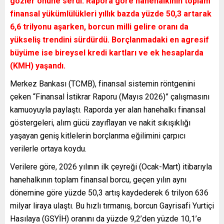
gözler önüne serdi. Rapora göre hanehalkının toplam
finansal yükümlülükleri yıllık bazda yüzde 50,3 artarak
6,6 trilyonu aşarken, borcun milli gelire oranı da
yükseliş trendini sürdürdü. Borçlanmadaki en agresif
büyüme ise bireysel kredi kartları ve ek hesaplarda
(KMH) yaşandı.
Merkez Bankası (TCMB), finansal sistemin röntgenini
çeken “Finansal İstikrar Raporu (Mayıs 2026)” çalışmasını
kamuoyuyla paylaştı. Raporda yer alan hanehalkı finansal
göstergeleri, alım gücü zayıflayan ve nakit sıkışıklığı
yaşayan geniş kitlelerin borçlanma eğilimini çarpıcı
verilerle ortaya koydu.
Verilere göre, 2026 yılının ilk çeyreği (Ocak-Mart) itibarıyla
hanehalkının toplam finansal borcu, geçen yılın aynı
dönemine göre yüzde 50,3 artış kaydederek 6 trilyon 636
milyar liraya ulaştı. Bu hızlı tırmanış, borcun Gayrisafi Yurtiçi
Hasılaya (GSYİH) oranını da yüzde 9,2’den yüzde 10,1’e