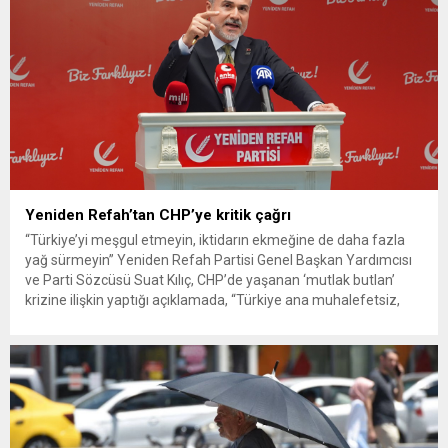
Yeniden Refah’tan CHP’ye kritik çağrı
“Türkiye’yi meşgul etmeyin, iktidarın ekmeğine de daha fazla
yağ sürmeyin” Yeniden Refah Partisi Genel Başkan Yardımcısı
ve Parti Sözcüsü Suat Kılıç, CHP’de yaşanan ‘mutlak butlan’
krizine ilişkin yaptığı açıklamada, “Türkiye ana muhalefetsiz,
ana muhalefet gündemsiz kalmamalıdır. Bir an önce anlaşın,
kurultay kararı alın, sorunun kaynağı değil, çözümün adresi
olun. Türkiye’yi...