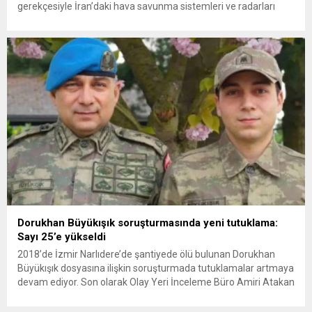
gerekçesiyle İran’daki hava savunma sistemleri ve radarları
vurmasına, İran Devrim Muhafızları Bahreyn ve Ürdün’deki
Amerikan askeri üslerini hedef alarak sert karşılık verdi. Tahran,
yeni bir ABD saldırısına anında yanıt verileceğini duyurdu....
Dorukhan Büyükışık soruşturmasında yeni tutuklama:
Sayı 25’e yükseldi
2018’de İzmir Narlıdere’de şantiyede ölü bulunan Dorukhan
Büyükışık dosyasına ilişkin soruşturmada tutuklamalar artmaya
devam ediyor. Son olarak Olay Yeri İnceleme Büro Amiri Atakan
Kaçar’ın da tutuklanmasıyla dosyadaki tutuklu sayısı 25’e
yükseldi. İzmir’in Narlıdere ilçesinde 2018 yılında şantiyede ölü