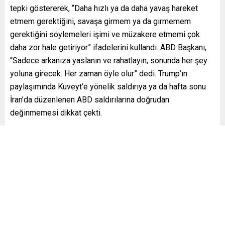
tepki göstererek, “Daha hızlı ya da daha yavaş hareket
etmem gerektiğini, savaşa girmem ya da girmemem
gerektiğini söylemeleri işimi ve müzakere etmemi çok
daha zor hale getiriyor” ifadelerini kullandı. ABD Başkanı,
“Sadece arkanıza yaslanın ve rahatlayın, sonunda her şey
yoluna girecek. Her zaman öyle olur” dedi. Trump’ın
paylaşımında Kuveyt’e yönelik saldırıya ya da hafta sonu
İran’da düzenlenen ABD saldırılarına doğrudan
değinmemesi dikkat çekti.
DİPLOMASİ VE GERİLİM AYNI ANDA İLERLİYOR
Son gelişmeler, ABD ile İran arasında bir yandan anlaşma
arayışının sürdüğünü, diğer yandan sahadaki askeri
gerilimin devam ettiğini gösterdi. Washington, İran’ın
nükleer programı, Hürmüz Boğazı’nın güvenliği ve
bölgedeki Amerikan unsurlarına yönelik saldırılar
konusunda daha güçlü güvenceler isterken, Tahran da