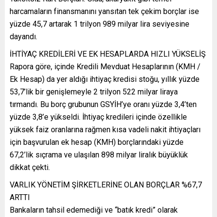
harcamaların finansmanını yansıtan tek çekim borçlar ise
yüzde 45,7 artarak 1 trilyon 989 milyar lira seviyesine
dayandı.
İHTİYAÇ KREDİLERİ VE EK HESAPLARDA HIZLI YÜKSELİŞ
Rapora göre, içinde Kredili Mevduat Hesaplarının (KMH /
Ek Hesap) da yer aldığı ihtiyaç kredisi stoğu, yıllık yüzde
53,7’lik bir genişlemeyle 2 trilyon 522 milyar liraya
tırmandı. Bu borç grubunun GSYİH’ye oranı yüzde 3,4’ten
yüzde 3,8’e yükseldi. İhtiyaç kredileri içinde özellikle
yüksek faiz oranlarına rağmen kısa vadeli nakit ihtiyaçları
için başvurulan ek hesap (KMH) borçlarındaki yüzde
67,2’lik sıçrama ve ulaşılan 898 milyar liralık büyüklük
dikkat çekti.
VARLIK YÖNETİM ŞİRKETLERİNE OLAN BORÇLAR %67,7
ARTTI
Bankaların tahsil edemediği ve “batık kredi” olarak