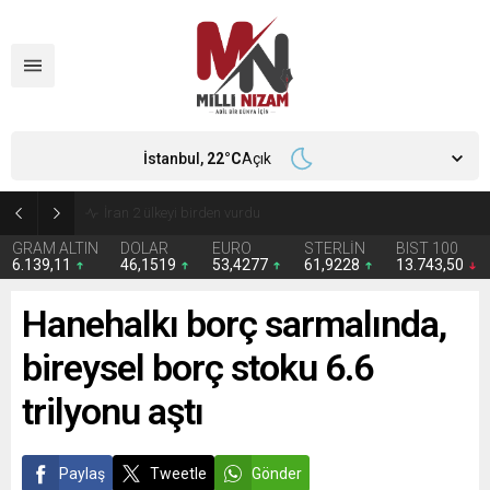
İstanbul,
22
°C
Açık
İran 2 ülkeyi birden vurdu
GRAM ALTIN
DOLAR
EURO
STERLİN
BIST 100
6.139,11
46,1519
53,4277
61,9228
13.743,50
Hanehalkı borç sarmalında,
bireysel borç stoku 6.6
trilyonu aştı
Paylaş
Tweetle
Gönder