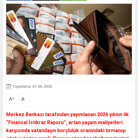
Yayınlama: 01.06.2026
A
A
+
-
Merkez Bankası tarafından yayımlanan 2026 yılının ilk
“Finansal İstikrar Raporu”, artan yaşam maliyetleri
karşısında vatandaşın borçluluk oranındaki tırmanışı