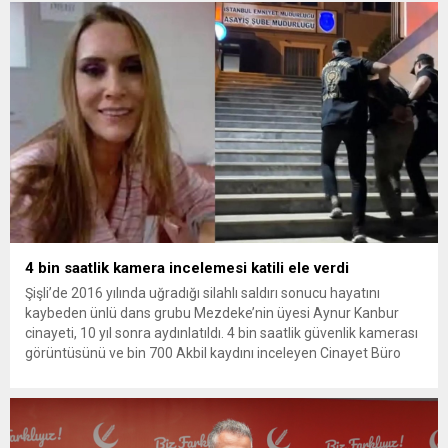
bulunan Dorukhan Büyükışık’a ilişkin yeniden açılan
soruşturmada tutuklamalar genişliyor. Son olarak dönemin...
4 bin saatlik kamera incelemesi katili ele verdi
Şişli’de 2016 yılında uğradığı silahlı saldırı sonucu hayatını
kaybeden ünlü dans grubu Mezdeke’nin üyesi Aynur Kanbur
cinayeti, 10 yıl sonra aydınlatıldı. 4 bin saatlik güvenlik kamerası
görüntüsünü ve bin 700 Akbil kaydını inceleyen Cinayet Büro
ekipleri, cinayeti işlediğini itiraf eden maktulün akrabası Bülent
G. ile azmettirici olduğu öne sürülen 2...