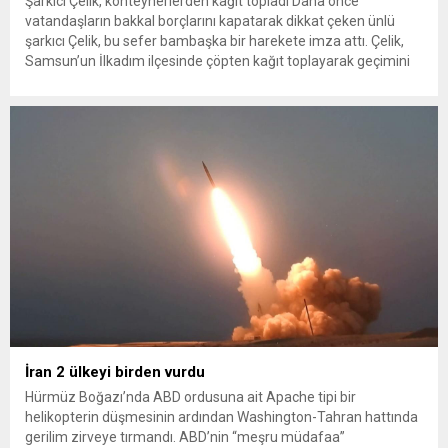
Şarkıcı Çelik, konteynerlerden kağıt topladı Daha önce
vatandaşların bakkal borçlarını kapatarak dikkat çeken ünlü
şarkıcı Çelik, bu sefer bambaşka bir harekete imza attı. Çelik,
Samsun’un İlkadım ilçesinde çöpten kağıt toplayarak geçimini
sağlayan Serpil Hanım’a destek oldu. Çelik, sokaklardaki
konteynerlerden kağıt topladı. Ünlü şarkıcı Çelik, Samsun’un
İlkadım ilçesinde çöpten kağıt toplayarak...
İran 2 ülkeyi birden vurdu
Hürmüz Boğazı’nda ABD ordusuna ait Apache tipi bir
helikopterin düşmesinin ardından Washington-Tahran hattında
gerilim zirveye tırmandı. ABD’nin “meşru müdafaa”