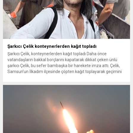
Şarkıcı Çelik konteynerlerden kağıt topladı
Şarkıcı Çelik, konteynerlerden kağıt topladı Daha önce
vatandaşların bakkal borçlarını kapatarak dikkat çeken ünlü
şarkıcı Çelik, bu sefer bambaşka bir harekete imza attı. Çelik,
Samsun’un İlkadım ilçesinde çöpten kağıt toplayarak geçimini
sağlayan Serpil Hanım’a destek oldu. Çelik, sokaklardaki
konteynerlerden kağıt topladı. Ünlü şarkıcı Çelik, Samsun’un
İlkadım ilçesinde çöpten kağıt toplayarak...