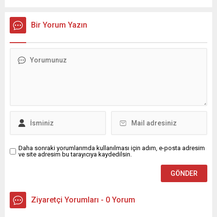
yağış geçişleri beklenirken; Ege ve Güneydoğu Anadolu
bölgelerindeki 9 ilde ise hava sıcaklıkları mevsim normallerinin
üzerine çıkarak yaz değerlerine ulaşacak. Ayrıca...
Bir Yorum Yazın
Daha sonraki yorumlarımda kullanılması için adım, e-posta adresim
ve site adresim bu tarayıcıya kaydedilsin.
Ziyaretçi Yorumları - 0 Yorum