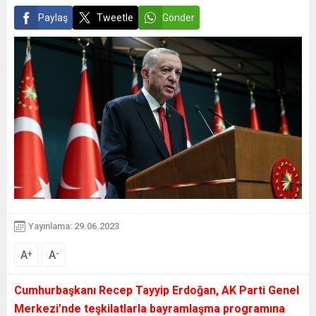
Paylaş
Tweetle
Gönder
Yayınlama: 29.06.2023
A
A
+
-
Cumhurbaşkanı Recep Tayyip Erdoğan, AK Parti Genel
Merkezi’nde teşkilatlarla bayramlaşma programına