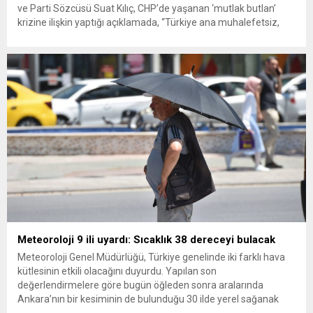
ve Parti Sözcüsü Suat Kılıç, CHP’de yaşanan ‘mutlak butlan’
krizine ilişkin yaptığı açıklamada, “Türkiye ana muhalefetsiz,
ana muhalefet gündemsiz kalmamalıdır. Bir an önce anlaşın,
kurultay kararı alın, sorunun kaynağı değil, çözümün adresi
olun. Türkiye’yi...
Meteoroloji 9 ili uyardı: Sıcaklık 38 dereceyi bulacak
Meteoroloji Genel Müdürlüğü, Türkiye genelinde iki farklı hava
kütlesinin etkili olacağını duyurdu. Yapılan son
değerlendirmelere göre bugün öğleden sonra aralarında
Ankara’nın bir kesiminin de bulunduğu 30 ilde yerel sağanak