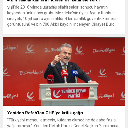
Şişli’de 2016 yılında uğradığı silahlı saldırı sonucu hayatını
kaybeden ünlü dans grubu Mezdeke’nin üyesi Aynur Kanbur
cinayeti, 10 yıl sonra aydınlatıldı. 4 bin saatlik güvenlik kamerası
görüntüsünü ve bin 700 Akbil kaydını inceleyen Cinayet Büro
ekipleri, cinayeti işlediğini itiraf eden maktulün akrabası Bülent
G. ile azmettirici olduğu öne sürülen 2...
Yeniden Refah’tan CHP’ye kritik çağrı
“Türkiye’yi meşgul etmeyin, iktidarın ekmeğine de daha fazla
yağ sürmeyin” Yeniden Refah Partisi Genel Başkan Yardımcısı