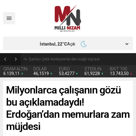
İstanbul,
22
°C
Açık
İran 2 ülkeyi birden vurdu
GRAM ALTIN
DOLAR
EURO
STERLİN
BIST 100
6.139,11
46,1519
53,4277
61,9228
13.743,50
Milyonlarca çalışanın gözü
bu açıklamadaydı!
Erdoğan’dan memurlara zam
müjdesi