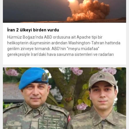
İran 2 ülkeyi birden vurdu
Hürmüz Boğazı’nda ABD ordusuna ait Apache tipi bir
helikopterin düşmesinin ardından Washington-Tahran hattında
gerilim zirveye tırmandı. ABD’nin “meşru müdafaa”
gerekçesiyle İran’daki hava savunma sistemleri ve radarları
vurmasına, İran Devrim Muhafızları Bahreyn ve Ürdün’deki
Amerikan askeri üslerini hedef alarak sert karşılık verdi. Tahran,
yeni bir ABD saldırısına anında yanıt verileceğini duyurdu....