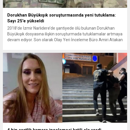
Dorukhan Büyükışık soruşturmasında yeni tutuklama:
Sayı 25’e yükseldi
2018’de İzmir Narlıdere’de şantiyede ölü bulunan Dorukhan
Büyükışık dosyasına ilişkin soruşturmada tutuklamalar artmaya
devam ediyor. Son olarak Olay Yeri İnceleme Büro Amiri Atakan
Kaçar’ın da tutuklanmasıyla dosyadaki tutuklu sayısı 25’e
yükseldi. İzmir’in Narlıdere ilçesinde 2018 yılında şantiyede ölü
bulunan Dorukhan Büyükışık’a ilişkin yeniden açılan
soruşturmada tutuklamalar genişliyor. Son olarak dönemin...
4 bin saatlik kamera incelemesi katili ele verdi