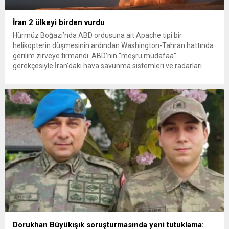
İran 2 ülkeyi birden vurdu
Hürmüz Boğazı’nda ABD ordusuna ait Apache tipi bir
helikopterin düşmesinin ardından Washington-Tahran hattında
gerilim zirveye tırmandı. ABD’nin “meşru müdafaa”
gerekçesiyle İran’daki hava savunma sistemleri ve radarları
vurmasına, İran Devrim Muhafızları Bahreyn ve Ürdün’deki
Amerikan askeri üslerini hedef alarak sert karşılık verdi. Tahran,
yeni bir ABD saldırısına anında yanıt verileceğini duyurdu....
Dorukhan Büyükışık soruşturmasında yeni tutuklama: