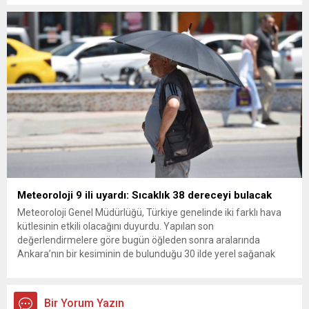
kurultay kararı alın, sorunun kaynağı değil, çözümün adresi
olun. Türkiye’yi...
Meteoroloji 9 ili uyardı: Sıcaklık 38 dereceyi bulacak
Meteoroloji Genel Müdürlüğü, Türkiye genelinde iki farklı hava
kütlesinin etkili olacağını duyurdu. Yapılan son
değerlendirmelere göre bugün öğleden sonra aralarında
Ankara’nın bir kesiminin de bulunduğu 30 ilde yerel sağanak
yağış geçişleri beklenirken; Ege ve Güneydoğu Anadolu
bölgelerindeki 9 ilde ise hava sıcaklıkları mevsim normallerinin
üzerine çıkarak yaz değerlerine ulaşacak. Ayrıca...
Bir Yorum Yazın