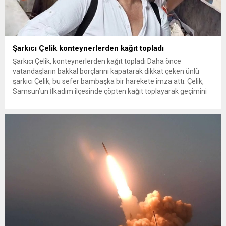
Şarkıcı Çelik konteynerlerden kağıt topladı
Şarkıcı Çelik, konteynerlerden kağıt topladı Daha önce
vatandaşların bakkal borçlarını kapatarak dikkat çeken ünlü
şarkıcı Çelik, bu sefer bambaşka bir harekete imza attı. Çelik,
Samsun’un İlkadım ilçesinde çöpten kağıt toplayarak geçimini
sağlayan Serpil Hanım’a destek oldu. Çelik, sokaklardaki
konteynerlerden kağıt topladı. Ünlü şarkıcı Çelik, Samsun’un
İlkadım ilçesinde çöpten kağıt toplayarak...