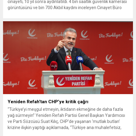
cinayeti, 10 yıl sonra aydınlatıldı. 4 bin saatlik güvenlik kamerası
görüntüsünü ve bin 700 Akbil kaydını inceleyen Cinayet Büro
ekipleri, cinayeti işlediğini itiraf eden maktulün akrabası Bülent
G. ile azmettirici olduğu öne sürülen 2...
Yeniden Refah’tan CHP’ye kritik çağrı
“Türkiye’yi meşgul etmeyin, iktidarın ekmeğine de daha fazla
yağ sürmeyin” Yeniden Refah Partisi Genel Başkan Yardımcısı
ve Parti Sözcüsü Suat Kılıç, CHP’de yaşanan ‘mutlak butlan’
krizine ilişkin yaptığı açıklamada, “Türkiye ana muhalefetsiz,
ana muhalefet gündemsiz kalmamalıdır. Bir an önce anlaşın,