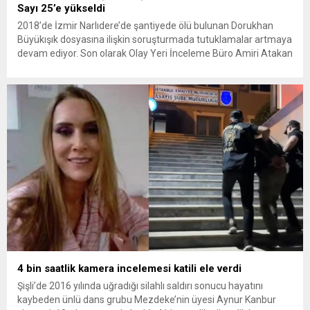
Sayı 25’e yükseldi
2018’de İzmir Narlıdere’de şantiyede ölü bulunan Dorukhan
Büyükışık dosyasına ilişkin soruşturmada tutuklamalar artmaya
devam ediyor. Son olarak Olay Yeri İnceleme Büro Amiri Atakan
Kaçar’ın da tutuklanmasıyla dosyadaki tutuklu sayısı 25’e
yükseldi. İzmir’in Narlıdere ilçesinde 2018 yılında şantiyede ölü
bulunan Dorukhan Büyükışık’a ilişkin yeniden açılan
soruşturmada tutuklamalar genişliyor. Son olarak dönemin...
4 bin saatlik kamera incelemesi katili ele verdi
Şişli’de 2016 yılında uğradığı silahlı saldırı sonucu hayatını
kaybeden ünlü dans grubu Mezdeke’nin üyesi Aynur Kanbur