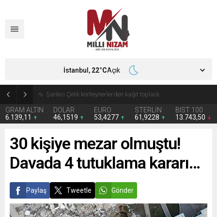
İstanbul,
22
°C
Açık
İran 2 ülkeyi birden vurdu
GRAM ALTIN
DOLAR
EURO
STERLİN
BIST 100
6.139,11
46,1519
53,4277
61,9228
13.743,50
30 kişiye mezar olmuştu!
Davada 4 tutuklama kararı…
Paylaş
Tweetle
Gönder