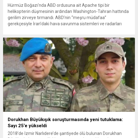
Hürmüz Boğazı’nda ABD ordusuna ait Apache tipi bir
helikopterin düşmesinin ardından Washington-Tahran hattında
gerilim zirveye tırmandı. ABD’nin “meşru müdafaa”
gerekçesiyle İran’daki hava savunma sistemleri ve radarları
vurmasına, İran Devrim Muhafızları Bahreyn ve Ürdün’deki
Amerikan askeri üslerini hedef alarak sert karşılık verdi. Tahran,
yeni bir ABD saldırısına anında yanıt verileceğini duyurdu....
Dorukhan Büyükışık soruşturmasında yeni tutuklama:
Sayı 25’e yükseldi
2018’de İzmir Narlıdere’de şantiyede ölü bulunan Dorukhan