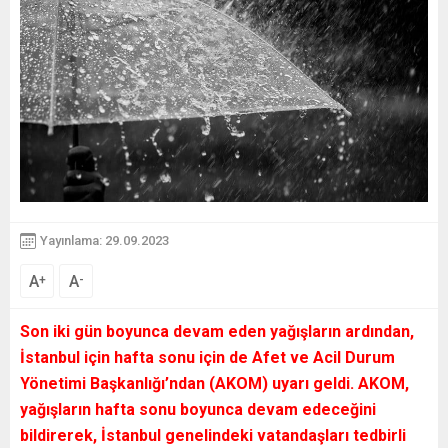
Yayınlama: 29.09.2023
A
A
+
-
Son iki gün boyunca devam eden yağışların ardından,
İstanbul için hafta sonu için de Afet ve Acil Durum
Yönetimi Başkanlığı’ndan (AKOM) uyarı geldi. AKOM,
yağışların hafta sonu boyunca devam edeceğini
bildirerek, İstanbul genelindeki vatandaşları tedbirli