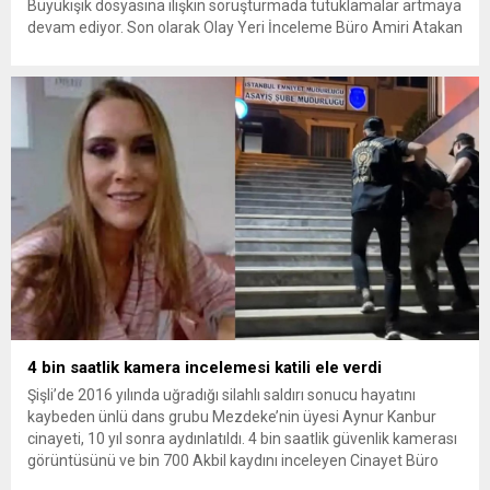
Büyükışık dosyasına ilişkin soruşturmada tutuklamalar artmaya
devam ediyor. Son olarak Olay Yeri İnceleme Büro Amiri Atakan
Kaçar’ın da tutuklanmasıyla dosyadaki tutuklu sayısı 25’e
yükseldi. İzmir’in Narlıdere ilçesinde 2018 yılında şantiyede ölü
bulunan Dorukhan Büyükışık’a ilişkin yeniden açılan
soruşturmada tutuklamalar genişliyor. Son olarak dönemin...
4 bin saatlik kamera incelemesi katili ele verdi
Şişli’de 2016 yılında uğradığı silahlı saldırı sonucu hayatını
kaybeden ünlü dans grubu Mezdeke’nin üyesi Aynur Kanbur
cinayeti, 10 yıl sonra aydınlatıldı. 4 bin saatlik güvenlik kamerası
görüntüsünü ve bin 700 Akbil kaydını inceleyen Cinayet Büro
ekipleri, cinayeti işlediğini itiraf eden maktulün akrabası Bülent