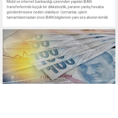
Mobil ve internet bankacılığı üzerinden yapılan IBAN
transferlerinde küçük bir dikkatsizlik, paranın yanlış hesaba
gönderilmesine neden olabiliyor. Uzmanlar, işlem
tamamlanmadan önce IBAN bilgilerinin yanı sıra alıcının kimlik
bilgilerinin de mutlaka kontrol edilmesini öneriyor. Günlük
bankacılık işlemlerinin önemli bir bölümünü oluşturan para
transferlerinde, özellikle IBAN’ın yanlış yazılması veya alıcı
bilgilerinin kontrol...
Yasal takipteki kişi sayısı 4,3 milyonu aştı
Temmuz 2026 verilerine göre bireysel kredi ve kredi kartı
borçlarında takibe düşme oranı yüzde 5’e ulaştı. Haziran
2023’ten bu yana toplam borç stoku yaklaşık 3 katına çıkarken,