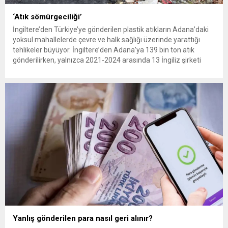
‘Atık sömürgeciliği’
İngiltere’den Türkiye’ye gönderilen plastik atıkların Adana’daki
yoksul mahallelerde çevre ve halk sağlığı üzerinde yarattığı
tehlikeler büyüyor. İngiltere’den Adana’ya 139 bin ton atık
gönderilirken, yalnızca 2021-2024 arasında 13 İngiliz şirketi
Kemal Deniz geri dönüşüm bölgesine 545 sevkiyatla 52 bin ton
plastik atık taşıdı. Sulama kanallarında mikroplastik tespit
edilirken çiftçiler hava, su...
Yanlış gönderilen para nasıl geri alınır?