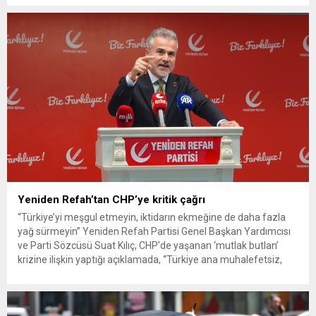
G. ile azmettirici olduğu öne sürülen 2...
Yeniden Refah’tan CHP’ye kritik çağrı
“Türkiye’yi meşgul etmeyin, iktidarın ekmeğine de daha fazla
yağ sürmeyin” Yeniden Refah Partisi Genel Başkan Yardımcısı
ve Parti Sözcüsü Suat Kılıç, CHP’de yaşanan ‘mutlak butlan’
krizine ilişkin yaptığı açıklamada, “Türkiye ana muhalefetsiz,
ana muhalefet gündemsiz kalmamalıdır. Bir an önce anlaşın,
kurultay kararı alın, sorunun kaynağı değil, çözümün adresi
olun. Türkiye’yi...