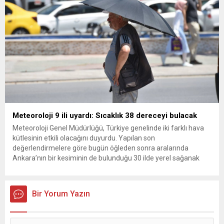
Meteoroloji 9 ili uyardı: Sıcaklık 38 dereceyi bulacak
Meteoroloji Genel Müdürlüğü, Türkiye genelinde iki farklı hava
kütlesinin etkili olacağını duyurdu. Yapılan son
değerlendirmelere göre bugün öğleden sonra aralarında
Ankara’nın bir kesiminin de bulunduğu 30 ilde yerel sağanak
yağış geçişleri beklenirken; Ege ve Güneydoğu Anadolu
bölgelerindeki 9 ilde ise hava sıcaklıkları mevsim normallerinin
üzerine çıkarak yaz değerlerine ulaşacak. Ayrıca...
Bir Yorum Yazın