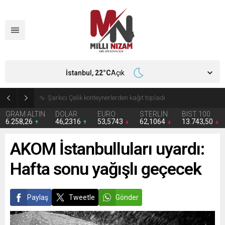
İstanbul,
22
°C
Açık
İran 2 ülkeyi birden vurdu
GRAM ALTIN
DOLAR
EURO
STERLİN
BIST 100
6.258,26
46,2316
53,5743
62,1064
13.743,50
AKOM İstanbulluları uyardı:
Hafta sonu yağışlı geçecek
Paylaş
Tweetle
Gönder