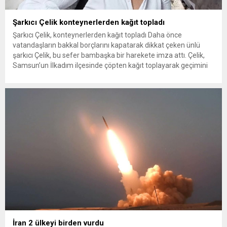
Şarkıcı Çelik konteynerlerden kağıt topladı
Şarkıcı Çelik, konteynerlerden kağıt topladı Daha önce
vatandaşların bakkal borçlarını kapatarak dikkat çeken ünlü
şarkıcı Çelik, bu sefer bambaşka bir harekete imza attı. Çelik,
Samsun’un İlkadım ilçesinde çöpten kağıt toplayarak geçimini
sağlayan Serpil Hanım’a destek oldu. Çelik, sokaklardaki
konteynerlerden kağıt topladı. Ünlü şarkıcı Çelik, Samsun’un
İlkadım ilçesinde çöpten kağıt toplayarak...
İran 2 ülkeyi birden vurdu