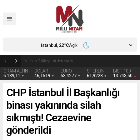
İstanbul,
22
°C
Açık
İran 2 ülkeyi birden vurdu
GRAM ALTIN
DOLAR
EURO
STERLİN
BIST 100
6.139,11
46,1519
53,4277
61,9228
13.743,50
CHP İstanbul İl Başkanlığı
binası yakınında silah
sıkmıştı! Cezaevine
gönderildi