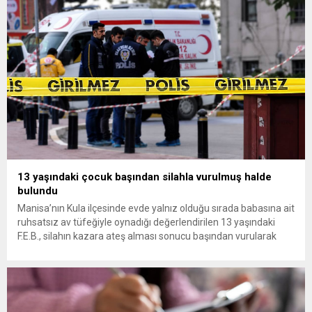
Partisi Genel Başkanı Ümit Özdağ’dan dikkat çeken destek
geldi. Türkiye Büyük Millet Meclisi’nde...
13 yaşındaki çocuk başından silahla vurulmuş halde
bulundu
Manisa’nın Kula ilçesinde evde yalnız olduğu sırada babasına ait
ruhsatsız av tüfeğiyle oynadığı değerlendirilen 13 yaşındaki
F.E.B., silahın kazara ateş alması sonucu başından vurularak
hayatını kaybetti. Manisa’nın Kula ilçesine bağlı Bebekli
Mahallesi’nde meydana gelen olayda, 13 yaşındaki bir çocuk
evinde başından silahla vurulmuş halde ölü bulundu. Edinilen
bilgilere göre, mahalledeki...