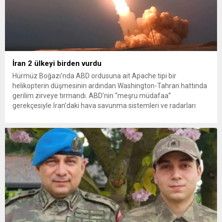
İran 2 ülkeyi birden vurdu
Hürmüz Boğazı’nda ABD ordusuna ait Apache tipi bir
helikopterin düşmesinin ardından Washington-Tahran hattında
gerilim zirveye tırmandı. ABD’nin “meşru müdafaa”
gerekçesiyle İran’daki hava savunma sistemleri ve radarları
vurmasına, İran Devrim Muhafızları Bahreyn ve Ürdün’deki
Amerikan askeri üslerini hedef alarak sert karşılık verdi. Tahran,
yeni bir ABD saldırısına anında yanıt verileceğini duyurdu....