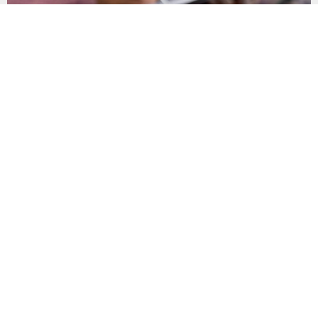
Son Gün 31 Ağustos Sakın Kaçırmayın
Vergi, SGK primi, trafik cezası, MTV ve öğrenim kredisi
borçlarının yapılandırılması için başvuru süresinde son döneme
girildi. Vatandaşlar 31 Ağustos’a kadar başvuru yaparak
borçlarını 72 aya varan taksitlerle ödeme imkânından
yararlanabilecek. Kamu alacaklarının yeniden
yapılandırılmasına olanak tanıyan düzenleme kapsamında
başvurular 31 Ağustos tarihinde sona eriyor. Hak sahiplerine 72
aya varan...