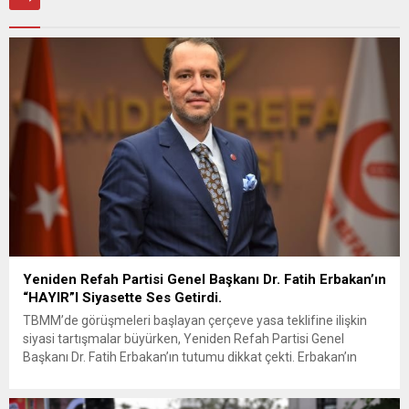
Yeniden Refah Partisi Genel Başkanı Dr. Fatih Erbakan’ın
“HAYIR”I Siyasette Ses Getirdi.
TBMM’de görüşmeleri başlayan çerçeve yasa teklifine ilişkin
siyasi tartışmalar büyürken, Yeniden Refah Partisi Genel
Başkanı Dr. Fatih Erbakan’ın tutumu dikkat çekti. Erbakan’ın
terör örgütü elebaşı Abdullah Öcalan’a “umut hakkı”
tartışmaları ve çerçeve yasa konusundaki karşı duruşuna Zafer