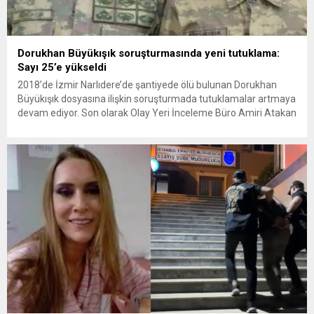
Dorukhan Büyükışık soruşturmasında yeni tutuklama:
Sayı 25’e yükseldi
2018’de İzmir Narlıdere’de şantiyede ölü bulunan Dorukhan
Büyükışık dosyasına ilişkin soruşturmada tutuklamalar artmaya
devam ediyor. Son olarak Olay Yeri İnceleme Büro Amiri Atakan
Kaçar’ın da tutuklanmasıyla dosyadaki tutuklu sayısı 25’e
yükseldi. İzmir’in Narlıdere ilçesinde 2018 yılında şantiyede ölü
bulunan Dorukhan Büyükışık’a ilişkin yeniden açılan
soruşturmada tutuklamalar genişliyor. Son olarak dönemin...