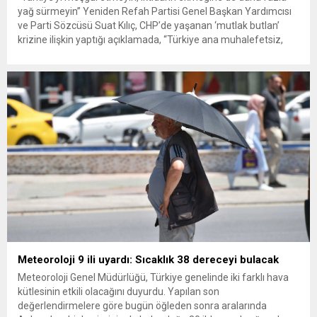
yağ sürmeyin” Yeniden Refah Partisi Genel Başkan Yardımcısı
ve Parti Sözcüsü Suat Kılıç, CHP’de yaşanan ‘mutlak butlan’
krizine ilişkin yaptığı açıklamada, “Türkiye ana muhalefetsiz,
ana muhalefet gündemsiz kalmamalıdır. Bir an önce anlaşın,
kurultay kararı alın, sorunun kaynağı değil, çözümün adresi
olun. Türkiye’yi...
Meteoroloji 9 ili uyardı: Sıcaklık 38 dereceyi bulacak
Meteoroloji Genel Müdürlüğü, Türkiye genelinde iki farklı hava
kütlesinin etkili olacağını duyurdu. Yapılan son
değerlendirmelere göre bugün öğleden sonra aralarında