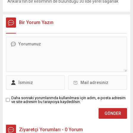
Ankara’nın bir kesiminin de bulunduğu 30 ilde yerel sağanak
yağış geçişleri beklenirken; Ege ve Güneydoğu Anadolu
bölgelerindeki 9 ilde ise hava sıcaklıkları mevsim normallerinin
üzerine çıkarak yaz değerlerine ulaşacak. Ayrıca...
Bir Yorum Yazın
Daha sonraki yorumlarımda kullanılması için adım, e-posta adresim
ve site adresim bu tarayıcıya kaydedilsin.
Ziyaretçi Yorumları - 0 Yorum