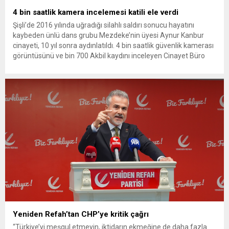
4 bin saatlik kamera incelemesi katili ele verdi
Şişli’de 2016 yılında uğradığı silahlı saldırı sonucu hayatını
kaybeden ünlü dans grubu Mezdeke’nin üyesi Aynur Kanbur
cinayeti, 10 yıl sonra aydınlatıldı. 4 bin saatlik güvenlik kamerası
görüntüsünü ve bin 700 Akbil kaydını inceleyen Cinayet Büro
ekipleri, cinayeti işlediğini itiraf eden maktulün akrabası Bülent
G. ile azmettirici olduğu öne sürülen 2...
Yeniden Refah’tan CHP’ye kritik çağrı
“Türkiye’yi meşgul etmeyin, iktidarın ekmeğine de daha fazla