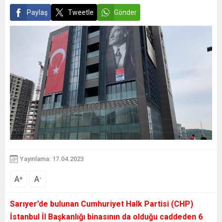
Paylaş
Tweetle
Gönder
Yayınlama: 17.04.2023
A
A
+
-
Sarıyer’de bulunan Cumhuriyet Halk Partisi (CHP)
İstanbul İl Başkanlığı binasının da olduğu caddeden 6