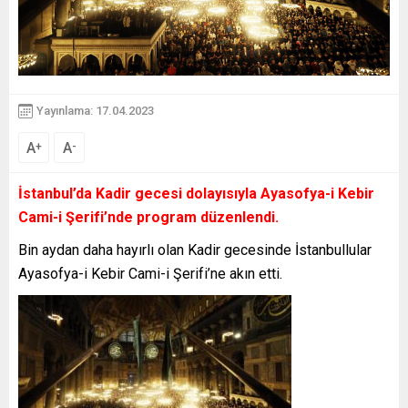
Yayınlama: 17.04.2023
A
A
+
-
İstanbul’da Kadir gecesi dolayısıyla Ayasofya-i Kebir
Cami-i Şerifi’nde program düzenlendi.
Bin aydan daha hayırlı olan Kadir gecesinde İstanbullular
Ayasofya-i Kebir Cami-i Şerifi’ne akın etti.