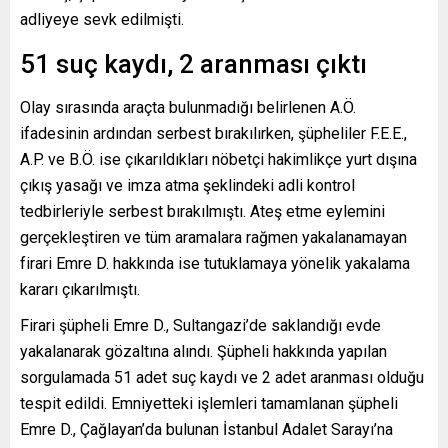
adliyeye sevk edilmişti.
51 suç kaydı, 2 aranması çıktı
Olay sırasında araçta bulunmadığı belirlenen A.Ö.
ifadesinin ardından serbest bırakılırken, şüpheliler F.E.E.,
A.P. ve B.Ö. ise çıkarıldıkları nöbetçi hakimlikçe yurt dışına
çıkış yasağı ve imza atma şeklindeki adli kontrol
tedbirleriyle serbest bırakılmıştı. Ateş etme eylemini
gerçekleştiren ve tüm aramalara rağmen yakalanamayan
firari Emre D. hakkında ise tutuklamaya yönelik yakalama
kararı çıkarılmıştı.
Firari şüpheli Emre D., Sultangazi’de saklandığı evde
yakalanarak gözaltına alındı. Şüpheli hakkında yapılan
sorgulamada 51 adet suç kaydı ve 2 adet aranması olduğu
tespit edildi. Emniyetteki işlemleri tamamlanan şüpheli
Emre D., Çağlayan’da bulunan İstanbul Adalet Sarayı’na