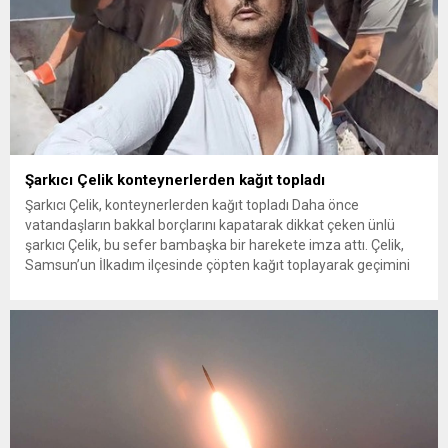
Şarkıcı Çelik konteynerlerden kağıt topladı
Şarkıcı Çelik, konteynerlerden kağıt topladı Daha önce
vatandaşların bakkal borçlarını kapatarak dikkat çeken ünlü
şarkıcı Çelik, bu sefer bambaşka bir harekete imza attı. Çelik,
Samsun’un İlkadım ilçesinde çöpten kağıt toplayarak geçimini
sağlayan Serpil Hanım’a destek oldu. Çelik, sokaklardaki
konteynerlerden kağıt topladı. Ünlü şarkıcı Çelik, Samsun’un
İlkadım ilçesinde çöpten kağıt toplayarak...