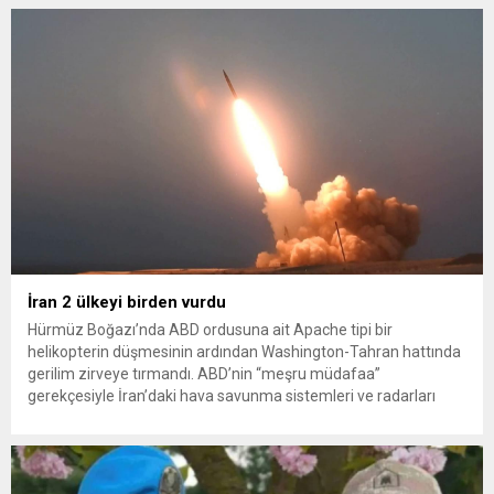
konteynerlerden kağıt topladı. Ünlü şarkıcı Çelik, Samsun’un
İlkadım ilçesinde çöpten kağıt toplayarak...
İran 2 ülkeyi birden vurdu
Hürmüz Boğazı’nda ABD ordusuna ait Apache tipi bir
helikopterin düşmesinin ardından Washington-Tahran hattında
gerilim zirveye tırmandı. ABD’nin “meşru müdafaa”
gerekçesiyle İran’daki hava savunma sistemleri ve radarları
vurmasına, İran Devrim Muhafızları Bahreyn ve Ürdün’deki
Amerikan askeri üslerini hedef alarak sert karşılık verdi. Tahran,
yeni bir ABD saldırısına anında yanıt verileceğini duyurdu....