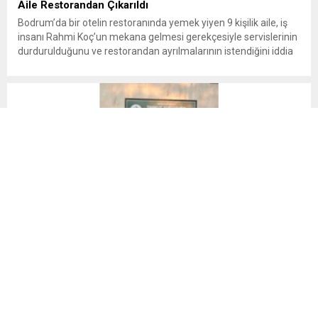
Aile Restorandan Çıkarıldı
Bodrum’da bir otelin restoranında yemek yiyen 9 kişilik aile, iş
insanı Rahmi Koç’un mekana gelmesi gerekçesiyle servislerinin
durdurulduğunu ve restorandan ayrılmalarının istendiğini iddia
etti. Yaklaşık 70 bin TL hesap ödeyen aile, yaşananların
ardından jandarmaya giderek şikâyetçi oldu. Olay, Bodrum’da
hizmet veren bir otelin restoranında meydana geldi. Edinilen
bilgilere ve ailenin...
Gamze Özçelik’ten “Alesta” Paylaşımı
Gerçek Hayattaki Afrika Bağını Ekranlara Taşıyor Gamze
Özçelik, yeni dizisi “Alesta”nın setinden bir fotoğraf paylaştı.
Aksiyon ve gerilim dozu yüksek bir konuya sahip olan “Alesta”,