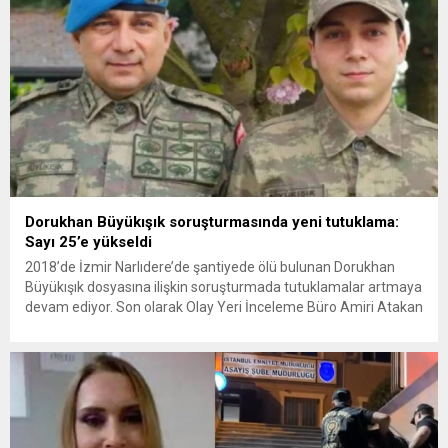
Dorukhan Büyükışık soruşturmasında yeni tutuklama:
Sayı 25’e yükseldi
2018’de İzmir Narlıdere’de şantiyede ölü bulunan Dorukhan
Büyükışık dosyasına ilişkin soruşturmada tutuklamalar artmaya
devam ediyor. Son olarak Olay Yeri İnceleme Büro Amiri Atakan
Kaçar’ın da tutuklanmasıyla dosyadaki tutuklu sayısı 25’e
yükseldi. İzmir’in Narlıdere ilçesinde 2018 yılında şantiyede ölü
bulunan Dorukhan Büyükışık’a ilişkin yeniden açılan
soruşturmada tutuklamalar genişliyor. Son olarak dönemin...