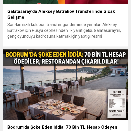
Galatasaray’da Aleksey Batrakov Transferinde Sıcak
Gelişme
Sarı-kırmızılı kulübün transfer gündeminde yer alan Aleksey
Batrakov için Rusya cephesinden ilk yanıt geldi. Galatasaray’ın,
genç oyuncuyu kadrosuna katmak için yaptığı resmi
girişimlerde hareketli saatler yaşanıyor. Lokomotiv
Moskova’dan İlk Teklife Ret Galatasaray yönetiminin, Aleksey
Batrakov’un transferi için kulübü Lokomotiv Moskova’ya yaptığı
ilk resmi teklif kabul görmedi. Rus temsilcisi, sarı-kırmızılıların
masaya...
Bodrum’da Şoke Eden İddia: 70 Bin TL Hesap Ödeyen