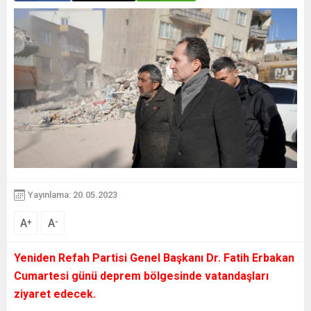
Yayınlama: 20.05.2023
A
A
+
-
Yeniden Refah Partisi Genel Başkanı Dr. Fatih Erbakan
Cumartesi günü deprem bölgesinde vatandaşları
ziyaret edecek.