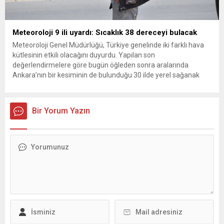
Meteoroloji 9 ili uyardı: Sıcaklık 38 dereceyi bulacak
Meteoroloji Genel Müdürlüğü, Türkiye genelinde iki farklı hava
kütlesinin etkili olacağını duyurdu. Yapılan son
değerlendirmelere göre bugün öğleden sonra aralarında
Ankara’nın bir kesiminin de bulunduğu 30 ilde yerel sağanak
yağış geçişleri beklenirken; Ege ve Güneydoğu Anadolu
bölgelerindeki 9 ilde ise hava sıcaklıkları mevsim normallerinin
üzerine çıkarak yaz değerlerine ulaşacak. Ayrıca...
Bir Yorum Yazın