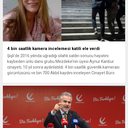
4 bin saatlik kamera incelemesi katili ele verdi
Şişli’de 2016 yılında uğradığı silahlı saldırı sonucu hayatını
kaybeden ünlü dans grubu Mezdeke’nin üyesi Aynur Kanbur
cinayeti, 10 yıl sonra aydınlatıldı. 4 bin saatlik güvenlik kamerası
görüntüsünü ve bin 700 Akbil kaydını inceleyen Cinayet Büro
ekipleri, cinayeti işlediğini itiraf eden maktulün akrabası Bülent
G. ile azmettirici olduğu öne sürülen 2...