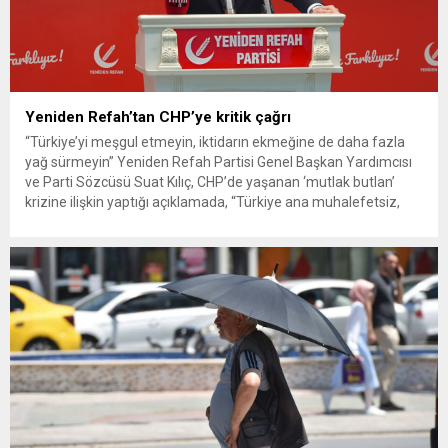
Yeniden Refah’tan CHP’ye kritik çağrı
“Türkiye’yi meşgul etmeyin, iktidarın ekmeğine de daha fazla
yağ sürmeyin” Yeniden Refah Partisi Genel Başkan Yardımcısı
ve Parti Sözcüsü Suat Kılıç, CHP’de yaşanan ‘mutlak butlan’
krizine ilişkin yaptığı açıklamada, “Türkiye ana muhalefetsiz,
ana muhalefet gündemsiz kalmamalıdır. Bir an önce anlaşın,
kurultay kararı alın, sorunun kaynağı değil, çözümün adresi
olun. Türkiye’yi...