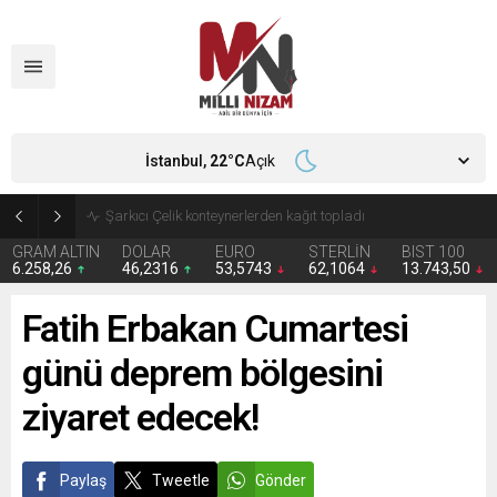
İstanbul,
22
°C
Açık
İran 2 ülkeyi birden vurdu
GRAM ALTIN
DOLAR
EURO
STERLİN
BIST 100
6.258,26
46,2316
53,5743
62,1064
13.743,50
Fatih Erbakan Cumartesi
günü deprem bölgesini
ziyaret edecek!
Paylaş
Tweetle
Gönder