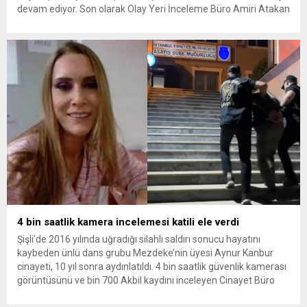
devam ediyor. Son olarak Olay Yeri İnceleme Büro Amiri Atakan
Kaçar’ın da tutuklanmasıyla dosyadaki tutuklu sayısı 25’e
yükseldi. İzmir’in Narlıdere ilçesinde 2018 yılında şantiyede ölü
bulunan Dorukhan Büyükışık’a ilişkin yeniden açılan
soruşturmada tutuklamalar genişliyor. Son olarak dönemin...
4 bin saatlik kamera incelemesi katili ele verdi
Şişli’de 2016 yılında uğradığı silahlı saldırı sonucu hayatını
kaybeden ünlü dans grubu Mezdeke’nin üyesi Aynur Kanbur
cinayeti, 10 yıl sonra aydınlatıldı. 4 bin saatlik güvenlik kamerası
görüntüsünü ve bin 700 Akbil kaydını inceleyen Cinayet Büro
ekipleri, cinayeti işlediğini itiraf eden maktulün akrabası Bülent