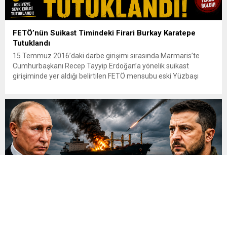
FETÖ’nün Suikast Timindeki Firari Burkay Karatepe
Tutuklandı
15 Temmuz 2016’daki darbe girişimi sırasında Marmaris’te
Cumhurbaşkanı Recep Tayyip Erdoğan’a yönelik suikast
girişiminde yer aldığı belirtilen FETÖ mensubu eski Yüzbaşı
Burkay Karatepe, çıkarıldığı mahkemece tutuklandı. Yaklaşık 10
yıldır firari olan ve kırmızı bültenle aranan Karatepe, geçtiğimiz
günlerde Afyonkarahisar’da düzenlenen operasyonla
yakalanmıştı. Emniyet Genel Müdürlüğü İstihbarat Başkanlığı
koordinasyonunda yürütülen çalışmalar...