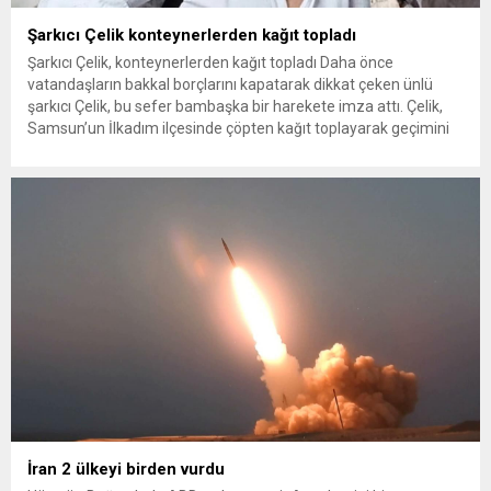
Şarkıcı Çelik konteynerlerden kağıt topladı
Şarkıcı Çelik, konteynerlerden kağıt topladı Daha önce
vatandaşların bakkal borçlarını kapatarak dikkat çeken ünlü
şarkıcı Çelik, bu sefer bambaşka bir harekete imza attı. Çelik,
Samsun’un İlkadım ilçesinde çöpten kağıt toplayarak geçimini
sağlayan Serpil Hanım’a destek oldu. Çelik, sokaklardaki
konteynerlerden kağıt topladı. Ünlü şarkıcı Çelik, Samsun’un
İlkadım ilçesinde çöpten kağıt toplayarak...
İran 2 ülkeyi birden vurdu