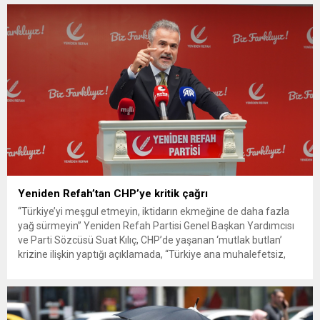
G. ile azmettirici olduğu öne sürülen 2...
Yeniden Refah’tan CHP’ye kritik çağrı
“Türkiye’yi meşgul etmeyin, iktidarın ekmeğine de daha fazla
yağ sürmeyin” Yeniden Refah Partisi Genel Başkan Yardımcısı
ve Parti Sözcüsü Suat Kılıç, CHP’de yaşanan ‘mutlak butlan’
krizine ilişkin yaptığı açıklamada, “Türkiye ana muhalefetsiz,
ana muhalefet gündemsiz kalmamalıdır. Bir an önce anlaşın,
kurultay kararı alın, sorunun kaynağı değil, çözümün adresi
olun. Türkiye’yi...