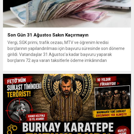
Son Gün 31 Ağustos Sakın Kaçırmayın
Vergi, SGK primi, trafik cezası, MTV ve öğrenim kredisi
borçlarının yapılandırılması için başvuru süresinde son döneme
girildi. Vatandaşlar 31 Ağustos’a kadar başvuru yaparak
borçlarını 72 aya varan taksitlerle ödeme imkânından
yararlanabilecek. Kamu alacaklarının yeniden
yapılandırılmasına olanak tanıyan düzenleme kapsamında
başvurular 31 Ağustos tarihinde sona eriyor. Hak sahiplerine 72
aya varan...