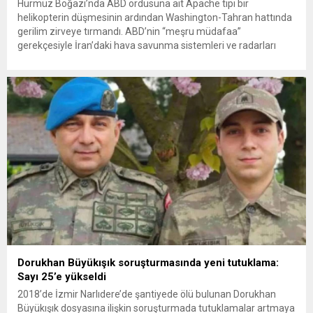
Hürmüz Boğazı’nda ABD ordusuna ait Apache tipi bir
helikopterin düşmesinin ardından Washington-Tahran hattında
gerilim zirveye tırmandı. ABD’nin “meşru müdafaa”
gerekçesiyle İran’daki hava savunma sistemleri ve radarları
vurmasına, İran Devrim Muhafızları Bahreyn ve Ürdün’deki
Amerikan askeri üslerini hedef alarak sert karşılık verdi. Tahran,
yeni bir ABD saldırısına anında yanıt verileceğini duyurdu....
Dorukhan Büyükışık soruşturmasında yeni tutuklama:
Sayı 25’e yükseldi
2018’de İzmir Narlıdere’de şantiyede ölü bulunan Dorukhan
Büyükışık dosyasına ilişkin soruşturmada tutuklamalar artmaya