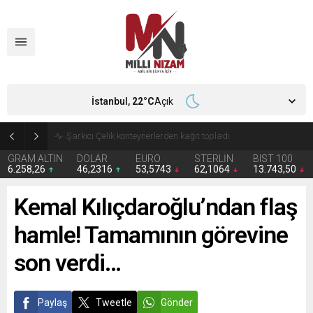
İstanbul,
22
°C
Açık
İran 2 ülkeyi birden vurdu
GRAM ALTIN
DOLAR
EURO
STERLİN
BIST 100
6.258,26
46,2316
53,5743
62,1064
13.743,50
Kemal Kılıçdaroğlu’ndan flaş
hamle! Tamamının görevine
son verdi…
Paylaş
Tweetle
Gönder