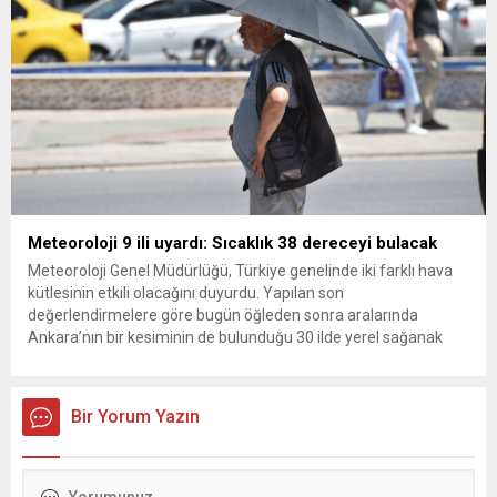
Meteoroloji 9 ili uyardı: Sıcaklık 38 dereceyi bulacak
Meteoroloji Genel Müdürlüğü, Türkiye genelinde iki farklı hava
kütlesinin etkili olacağını duyurdu. Yapılan son
değerlendirmelere göre bugün öğleden sonra aralarında
Ankara’nın bir kesiminin de bulunduğu 30 ilde yerel sağanak
yağış geçişleri beklenirken; Ege ve Güneydoğu Anadolu
bölgelerindeki 9 ilde ise hava sıcaklıkları mevsim normallerinin
üzerine çıkarak yaz değerlerine ulaşacak. Ayrıca...
Bir Yorum Yazın