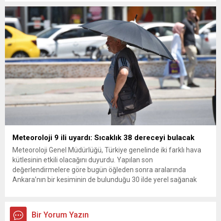
kurultay kararı alın, sorunun kaynağı değil, çözümün adresi
olun. Türkiye’yi...
Meteoroloji 9 ili uyardı: Sıcaklık 38 dereceyi bulacak
Meteoroloji Genel Müdürlüğü, Türkiye genelinde iki farklı hava
kütlesinin etkili olacağını duyurdu. Yapılan son
değerlendirmelere göre bugün öğleden sonra aralarında
Ankara’nın bir kesiminin de bulunduğu 30 ilde yerel sağanak
yağış geçişleri beklenirken; Ege ve Güneydoğu Anadolu
bölgelerindeki 9 ilde ise hava sıcaklıkları mevsim normallerinin
üzerine çıkarak yaz değerlerine ulaşacak. Ayrıca...
Bir Yorum Yazın