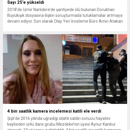
Sayı 25’e yükseldi
2018’de İzmir Narlıdere’de şantiyede ölü bulunan Dorukhan
Büyükışık dosyasına ilişkin soruşturmada tutuklamalar artmaya
devam ediyor. Son olarak Olay Yeri İnceleme Büro Amiri Atakan
Kaçar’ın da tutuklanmasıyla dosyadaki tutuklu sayısı 25’e
yükseldi. İzmir’in Narlıdere ilçesinde 2018 yılında şantiyede ölü
bulunan Dorukhan Büyükışık’a ilişkin yeniden açılan
soruşturmada tutuklamalar genişliyor. Son olarak dönemin...
4 bin saatlik kamera incelemesi katili ele verdi
Şişli’de 2016 yılında uğradığı silahlı saldırı sonucu hayatını
kaybeden ünlü dans grubu Mezdeke’nin üyesi Aynur Kanbur