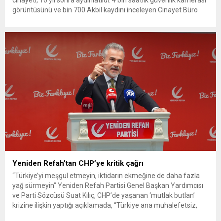
cinayeti, 10 yıl sonra aydınlatıldı. 4 bin saatlik güvenlik kamerası
görüntüsünü ve bin 700 Akbil kaydını inceleyen Cinayet Büro
ekipleri, cinayeti işlediğini itiraf eden maktulün akrabası Bülent
G. ile azmettirici olduğu öne sürülen 2...
Yeniden Refah’tan CHP’ye kritik çağrı
“Türkiye’yi meşgul etmeyin, iktidarın ekmeğine de daha fazla
yağ sürmeyin” Yeniden Refah Partisi Genel Başkan Yardımcısı
ve Parti Sözcüsü Suat Kılıç, CHP’de yaşanan ‘mutlak butlan’
krizine ilişkin yaptığı açıklamada, “Türkiye ana muhalefetsiz,
ana muhalefet gündemsiz kalmamalıdır. Bir an önce anlaşın,