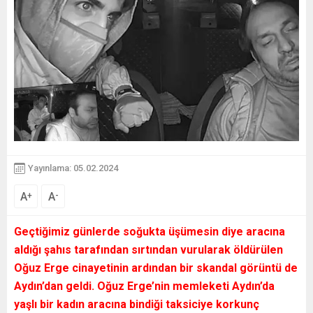
Yayınlama: 05.02.2024
A
A
+
-
Geçtiğimiz günlerde soğukta üşümesin diye aracına
aldığı şahıs tarafından sırtından vurularak öldürülen
Oğuz Erge cinayetinin ardından bir skandal görüntü de
Aydın’dan geldi. Oğuz Erge’nin memleketi Aydın’da
yaşlı bir kadın aracına bindiği taksiciye korkunç