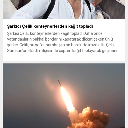
Şarkıcı Çelik konteynerlerden kağıt topladı
Şarkıcı Çelik, konteynerlerden kağıt topladı Daha önce
vatandaşların bakkal borçlarını kapatarak dikkat çeken ünlü
şarkıcı Çelik, bu sefer bambaşka bir harekete imza attı. Çelik,
Samsun’un İlkadım ilçesinde çöpten kağıt toplayarak geçimini
sağlayan Serpil Hanım’a destek oldu. Çelik, sokaklardaki
konteynerlerden kağıt topladı. Ünlü şarkıcı Çelik, Samsun’un
İlkadım ilçesinde çöpten kağıt toplayarak...