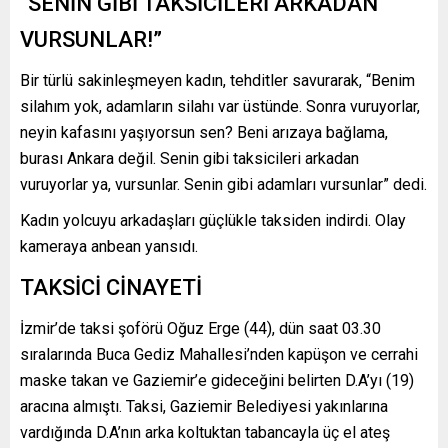
“SENİN GİBİ TAKSİCİLERİ ARKADAN
VURSUNLAR!”
Bir türlü sakinleşmeyen kadın, tehditler savurarak, “Benim
silahım yok, adamların silahı var üstünde. Sonra vuruyorlar,
neyin kafasını yaşıyorsun sen? Beni arızaya bağlama,
burası Ankara değil. Senin gibi taksicileri arkadan
vuruyorlar ya, vursunlar. Senin gibi adamları vursunlar” dedi.
Kadın yolcuyu arkadaşları güçlükle taksiden indirdi. Olay
kameraya anbean yansıdı.
TAKSİCİ CİNAYETİ
İzmir’de taksi şoförü Oğuz Erge (44), dün saat 03.30
sıralarında Buca Gediz Mahallesi’nden kapüşon ve cerrahi
maske takan ve Gaziemir’e gideceğini belirten D.A’yı (19)
aracına almıştı. Taksi, Gaziemir Belediyesi yakınlarına
vardığında D.A’nın arka koltuktan tabancayla üç el ateş