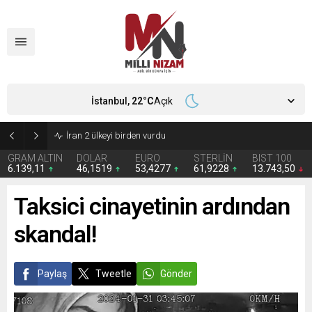
İstanbul,
22
°C
Açık
İran 2 ülkeyi birden vurdu
GRAM ALTIN
DOLAR
EURO
STERLİN
BIST 100
6.139,11
46,1519
53,4277
61,9228
13.743,50
Taksici cinayetinin ardından
skandal!
Paylaş
Tweetle
Gönder