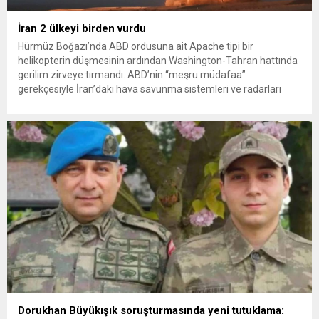
İran 2 ülkeyi birden vurdu
Hürmüz Boğazı’nda ABD ordusuna ait Apache tipi bir
helikopterin düşmesinin ardından Washington-Tahran hattında
gerilim zirveye tırmandı. ABD’nin “meşru müdafaa”
gerekçesiyle İran’daki hava savunma sistemleri ve radarları
vurmasına, İran Devrim Muhafızları Bahreyn ve Ürdün’deki
Amerikan askeri üslerini hedef alarak sert karşılık verdi. Tahran,
yeni bir ABD saldırısına anında yanıt verileceğini duyurdu....
Dorukhan Büyükışık soruşturmasında yeni tutuklama: