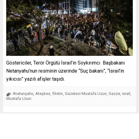
Göstericiler, Terör Örgütü İsrail’in Soykırımcı Başbakanı
Netanyahu’nun resminin üzerinde “Suç bakanı”, “İsrail’in
yıkıcısı” yazılı afişler taşıdı.
#netanyahu
Ateşkes
filistin
Gazeteci Mustafa Uzun
Gazze
israil
,
,
,
,
,
,
Mustafa Uzun
Benzer Konular