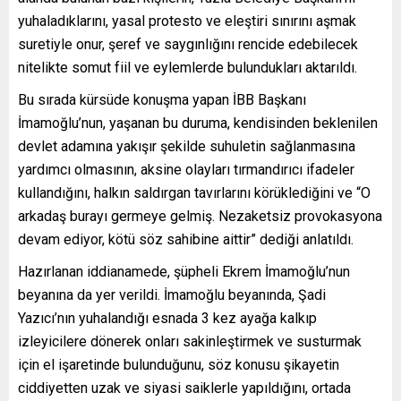
yuhaladıklarını, yasal protesto ve eleştiri sınırını aşmak
suretiyle onur, şeref ve saygınlığını rencide edebilecek
nitelikte somut fiil ve eylemlerde bulundukları aktarıldı.
Bu sırada kürsüde konuşma yapan İBB Başkanı
İmamoğlu’nun, yaşanan bu duruma, kendisinden beklenilen
devlet adamına yakışır şekilde suhuletin sağlanmasına
yardımcı olmasının, aksine olayları tırmandırıcı ifadeler
kullandığını, halkın saldırgan tavırlarını körüklediğini ve “O
arkadaş burayı germeye gelmiş. Nezaketsiz provokasyona
devam ediyor, kötü söz sahibine aittir” dediği anlatıldı.
Hazırlanan iddianamede, şüpheli Ekrem İmamoğlu’nun
beyanına da yer verildi. İmamoğlu beyanında, Şadi
Yazıcı’nın yuhalandığı esnada 3 kez ayağa kalkıp
izleyicilere dönerek onları sakinleştirmek ve susturmak
için el işaretinde bulunduğunu, söz konusu şikayetin
ciddiyetten uzak ve siyasi saiklerle yapıldığını, ortada