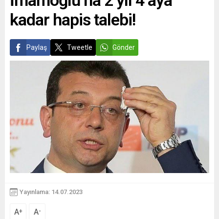
İmamoğlu’na 2 yıl 4 aya
kadar hapis talebi!
Paylaş
Tweetle
Gönder
Yayınlama: 14.07.2023
A
A
+
-