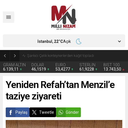
İstanbul,
22
°C
Açık
İran 2 ülkeyi birden vurdu
GRAM ALTIN
DOLAR
EURO
STERLİN
BIST 100
6.139,11
46,1519
53,4277
61,9228
13.743,50
Yeniden Refah’tan Menzil’e
taziye ziyareti
Paylaş
Tweetle
Gönder