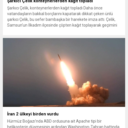
Şarkıcı Çelik konteynerlerden kağıt topladı
Şarkıcı Çelik, konteynerlerden kağıt topladı Daha önce
vatandaşların bakkal borçlarını kapatarak dikkat çeken ünlü
şarkıcı Çelik, bu sefer bambaşka bir harekete imza attı. Çelik,
Samsun’un İlkadım ilçesinde çöpten kağıt toplayarak geçimini
sağlayan Serpil Hanım’a destek oldu. Çelik, sokaklardaki
konteynerlerden kağıt topladı. Ünlü şarkıcı Çelik, Samsun’un
İlkadım ilçesinde çöpten kağıt toplayarak...
İran 2 ülkeyi birden vurdu
Hürmüz Boğazı’nda ABD ordusuna ait Apache tipi bir
helikopterin düşmesinin ardından Washington-Tahran hattında