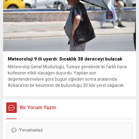
Meteoroloji 9 ili uyardı: Sıcaklık 38 dereceyi bulacak
Meteoroloji Genel Müdürlüğü, Türkiye genelinde iki farklı hava
kütlesinin etkili olacağını duyurdu. Yapılan son
değerlendirmelere göre bugün öğleden sonra aralarında
Ankara’nın bir kesiminin de bulunduğu 30 ilde yerel sağanak
yağış geçişleri beklenirken; Ege ve Güneydoğu Anadolu
bölgelerindeki 9 ilde ise hava sıcaklıkları mevsim normallerinin
üzerine çıkarak yaz değerlerine ulaşacak. Ayrıca...
Bir Yorum Yazın