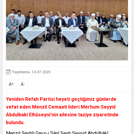
Yayınlama: 14.07.2023
A
A
+
-
Yeniden Refah Partisi heyeti geçtiğimiz günlerde
vefat eden Menzil Cemaati lideri Merhum Seyyid
Abdulbaki Elhüseyni’nin ailesine taziye ziyaretinde
bulundu.
Menzil Şeyhli Gavs-ı Sânî Şeyh Seyyid Abdülbâkî