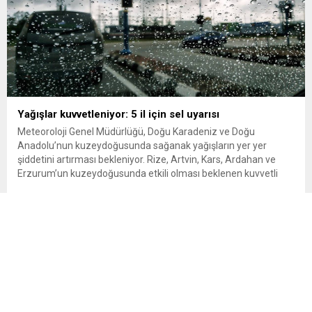
Yağışlar kuvvetleniyor: 5 il için sel uyarısı
Meteoroloji Genel Müdürlüğü, Doğu Karadeniz ve Doğu
Anadolu’nun kuzeydoğusunda sağanak yağışların yer yer
şiddetini artırması bekleniyor. Rize, Artvin, Kars, Ardahan ve
Erzurum’un kuzeydoğusunda etkili olması beklenen kuvvetli
yağışlar nedeniyle sel, su baskını ve heyelan riskine karşı uyarı
yapıldı. Meteoroloji Genel Müdürlüğü, yurdun bazı kesimlerinde
gök gürültülü sağanak yağış beklendiğini açıkladı....