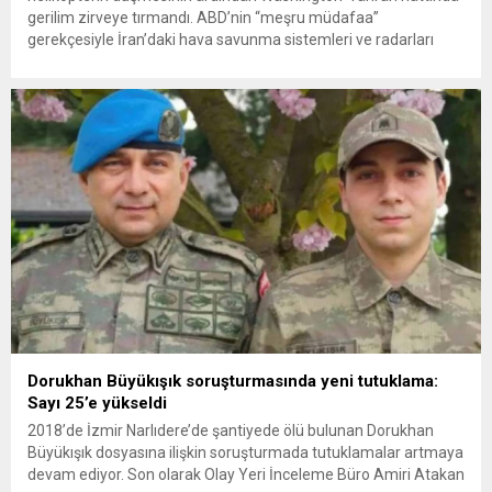
gerilim zirveye tırmandı. ABD’nin “meşru müdafaa”
gerekçesiyle İran’daki hava savunma sistemleri ve radarları
vurmasına, İran Devrim Muhafızları Bahreyn ve Ürdün’deki
Amerikan askeri üslerini hedef alarak sert karşılık verdi. Tahran,
yeni bir ABD saldırısına anında yanıt verileceğini duyurdu....
Dorukhan Büyükışık soruşturmasında yeni tutuklama:
Sayı 25’e yükseldi
2018’de İzmir Narlıdere’de şantiyede ölü bulunan Dorukhan
Büyükışık dosyasına ilişkin soruşturmada tutuklamalar artmaya
devam ediyor. Son olarak Olay Yeri İnceleme Büro Amiri Atakan