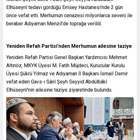
Elhüseynî tedavi gördüğü Emsey Hastanesi’nde 2 gün
önce vefat etti. Merhumun cenazesi milyonlarca seveni ile
beraber Adıyaman Menzil’de toprağa verildi.
Yeniden Refah Partisi’nden Merhumun ailesine taziye
Yeniden Refah Partisi Genel Başkan Yardımcısı Mehmet
Altınöz, MKYK Üyesi M. Fatih Müjdeci, Kurucular Kurulu
Üyesi Şükrü Yılmaz ve Adıyaman İl Başkanı İsmail Demir
vefat eden Gavs-ı Sânî Şeyh Seyyid Abdülbâkî
Elhüseynî’nin ailesine taziye ziyaretinde bulundu.