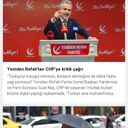
Yeniden Refah’tan CHP’ye kritik çağrı
“Türkiye’yi meşgul etmeyin, iktidarın ekmeğine de daha fazla
yağ sürmeyin” Yeniden Refah Partisi Genel Başkan Yardımcısı
ve Parti Sözcüsü Suat Kılıç, CHP’de yaşanan ‘mutlak butlan’
krizine ilişkin yaptığı açıklamada, “Türkiye ana muhalefetsiz,
ana muhalefet gündemsiz kalmamalıdır. Bir an önce anlaşın,
kurultay kararı alın, sorunun kaynağı değil, çözümün adresi
olun. Türkiye’yi...