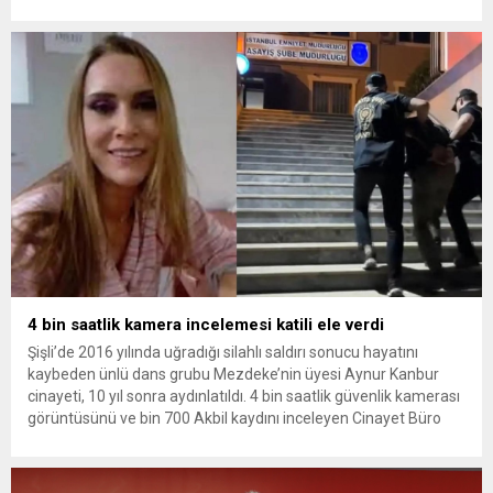
Kaçar’ın da tutuklanmasıyla dosyadaki tutuklu sayısı 25’e
yükseldi. İzmir’in Narlıdere ilçesinde 2018 yılında şantiyede ölü
bulunan Dorukhan Büyükışık’a ilişkin yeniden açılan
soruşturmada tutuklamalar genişliyor. Son olarak dönemin...
4 bin saatlik kamera incelemesi katili ele verdi
Şişli’de 2016 yılında uğradığı silahlı saldırı sonucu hayatını
kaybeden ünlü dans grubu Mezdeke’nin üyesi Aynur Kanbur
cinayeti, 10 yıl sonra aydınlatıldı. 4 bin saatlik güvenlik kamerası
görüntüsünü ve bin 700 Akbil kaydını inceleyen Cinayet Büro
ekipleri, cinayeti işlediğini itiraf eden maktulün akrabası Bülent
G. ile azmettirici olduğu öne sürülen 2...