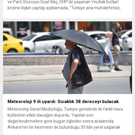
ve Parti Sözcüsü Suat Kılıç, CHP’de yaşanan ‘mutlak butlan’
krizine ilişkin yaptığı açıklamada, “Türkiye ana muhalefetsiz,
ana muhalefet gündemsiz kalmamalıdır. Bir an önce anlaşın,
kurultay kararı alın, sorunun kaynağı değil, çözümün adresi
olun. Türkiye’yi...
Meteoroloji 9 ili uyardı: Sıcaklık 38 dereceyi bulacak
Meteoroloji Genel Müdürlüğü, Türkiye genelinde iki farklı hava
kütlesinin etkili olacağını duyurdu. Yapılan son
değerlendirmelere göre bugün öğleden sonra aralarında
Ankara’nın bir kesiminin de bulunduğu 30 ilde yerel sağanak
yağış geçişleri beklenirken; Ege ve Güneydoğu Anadolu