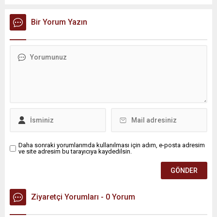
bölgelerindeki 9 ilde ise hava sıcaklıkları mevsim normallerinin
üzerine çıkarak yaz değerlerine ulaşacak. Ayrıca...
Bir Yorum Yazın
Daha sonraki yorumlarımda kullanılması için adım, e-posta adresim
ve site adresim bu tarayıcıya kaydedilsin.
Ziyaretçi Yorumları - 0 Yorum