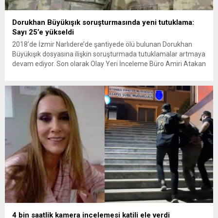
Dorukhan Büyükışık soruşturmasında yeni tutuklama:
Sayı 25’e yükseldi
2018’de İzmir Narlıdere’de şantiyede ölü bulunan Dorukhan
Büyükışık dosyasına ilişkin soruşturmada tutuklamalar artmaya
devam ediyor. Son olarak Olay Yeri İnceleme Büro Amiri Atakan
Kaçar’ın da tutuklanmasıyla dosyadaki tutuklu sayısı 25’e
yükseldi. İzmir’in Narlıdere ilçesinde 2018 yılında şantiyede ölü
bulunan Dorukhan Büyükışık’a ilişkin yeniden açılan
soruşturmada tutuklamalar genişliyor. Son olarak dönemin...
4 bin saatlik kamera incelemesi katili ele verdi