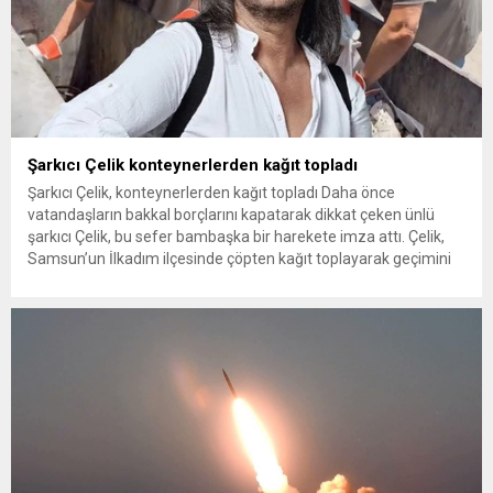
Şarkıcı Çelik konteynerlerden kağıt topladı
Şarkıcı Çelik, konteynerlerden kağıt topladı Daha önce
vatandaşların bakkal borçlarını kapatarak dikkat çeken ünlü
şarkıcı Çelik, bu sefer bambaşka bir harekete imza attı. Çelik,
Samsun’un İlkadım ilçesinde çöpten kağıt toplayarak geçimini
sağlayan Serpil Hanım’a destek oldu. Çelik, sokaklardaki
konteynerlerden kağıt topladı. Ünlü şarkıcı Çelik, Samsun’un
İlkadım ilçesinde çöpten kağıt toplayarak...