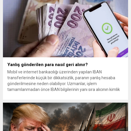
Yanlış gönderilen para nasıl geri alınır?
Mobil ve internet bankacılığı üzerinden yapılan IBAN
transferlerinde küçük bir dikkatsizlik, paranın yanlış hesaba
gönderilmesine neden olabiliyor. Uzmanlar, işlem
tamamlanmadan önce IBAN bilgilerinin yanı sıra alıcının kimlik
bilgilerinin de mutlaka kontrol edilmesini öneriyor. Günlük
bankacılık işlemlerinin önemli bir bölümünü oluşturan para
transferlerinde, özellikle IBAN’ın yanlış yazılması veya alıcı
bilgilerinin kontrol...