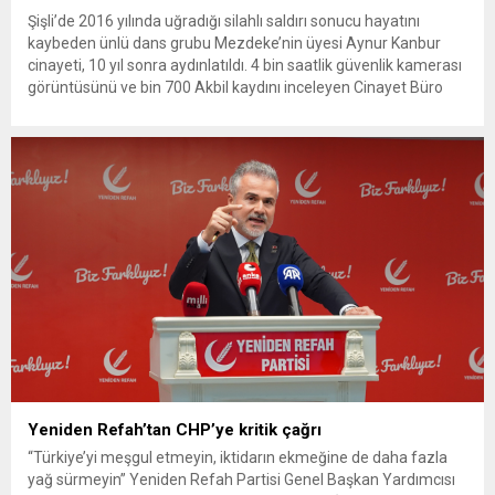
Şişli’de 2016 yılında uğradığı silahlı saldırı sonucu hayatını
kaybeden ünlü dans grubu Mezdeke’nin üyesi Aynur Kanbur
cinayeti, 10 yıl sonra aydınlatıldı. 4 bin saatlik güvenlik kamerası
görüntüsünü ve bin 700 Akbil kaydını inceleyen Cinayet Büro
ekipleri, cinayeti işlediğini itiraf eden maktulün akrabası Bülent
G. ile azmettirici olduğu öne sürülen 2...
Yeniden Refah’tan CHP’ye kritik çağrı
“Türkiye’yi meşgul etmeyin, iktidarın ekmeğine de daha fazla
yağ sürmeyin” Yeniden Refah Partisi Genel Başkan Yardımcısı