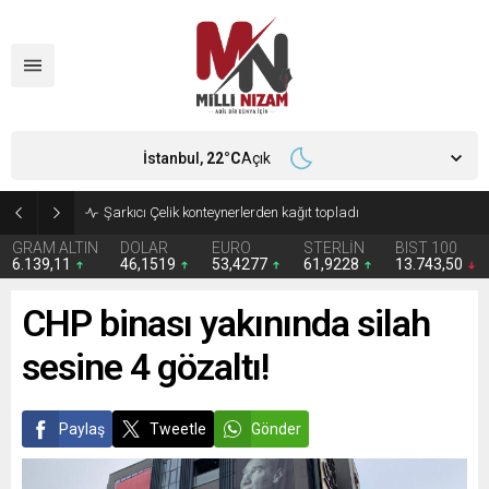
İstanbul,
22
°C
Açık
İran 2 ülkeyi birden vurdu
GRAM ALTIN
DOLAR
EURO
STERLİN
BIST 100
6.139,11
46,1519
53,4277
61,9228
13.743,50
CHP binası yakınında silah
sesine 4 gözaltı!
Paylaş
Tweetle
Gönder