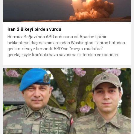
İran 2 ülkeyi birden vurdu
Hürmüz Boğazı’nda ABD ordusuna ait Apache tipi bir
helikopterin düşmesinin ardından Washington-Tahran hattında
gerilim zirveye tırmandı. ABD’nin “meşru müdafaa”
gerekçesiyle İran’daki hava savunma sistemleri ve radarları
vurmasına, İran Devrim Muhafızları Bahreyn ve Ürdün’deki
Amerikan askeri üslerini hedef alarak sert karşılık verdi. Tahran,
yeni bir ABD saldırısına anında yanıt verileceğini duyurdu....