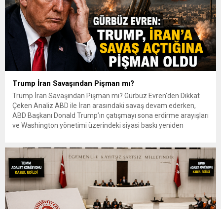
Trump İran Savaşından Pişman mı?
Trump İran Savaşından Pişman mı? Gürbüz Evren’den Dikkat
Çeken Analiz ABD ile İran arasındaki savaş devam ederken,
ABD Başkanı Donald Trump’ın çatışmayı sona erdirme arayışları
ve Washington yönetimi üzerindeki siyasi baskı yeniden
gündemde. Gazeteci-yazar Gürbüz Evren, Independent
Türkçe’deki son yazısında yaşanan gelişmeleri değerlendirerek
Trump’ın İran’a karşı savaşa girme kararından pişman...