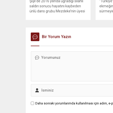
Şişli’de 2016 yılında uğradığı silahlı
“Türkiye
saldırı sonucu hayatını kaybeden
ekmeğin
ünlü dans grubu Mezdeke’nin üyesi
sürmeyin
Aynur Kanbur cinayeti, 10 yıl sonra
Genel Ba
aydınlatıldı. 4 bin saatlik güvenlik
Sözcüsü 
kamerası görüntüsünü ve bin 700
‘mutlak b
Akbil kaydını inceleyen Cinayet Büro
açıklama
ekipleri, cinayeti işlediğini itiraf eden
Bir Yorum Yazın
muhalef
maktulün akrabası Bülent G. ile
gündemsi
azmettirici olduğu öne sürülen 2...
önce anla
sorunun 
adresi ol
Daha sonraki yorumlarımda kullanılması için adım, e-p