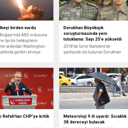
ülkeyi birden vurdu
Dorukhan Büyükışık
soruşturmasında yeni
Boğazı’nda ABD ordusuna
tutuklama: Sayı 25’e yükseldi
e tipi bir helikopterin
nin ardından Washington-
2018’de İzmir Narlıdere’de
attında gerilim zirveye
şantiyede ölü bulunan Dorukhan
ı. ABD’nin “meşru müdafaa”
Büyükışık dosyasına ilişkin
iyle İran’daki hava
soruşturmada tutuklamalar
sistemleri ve radarları
artmaya devam ediyor. Son olarak
a, İran Devrim Muhafızları
Olay Yeri İnceleme Büro Amiri
 ve Ürdün’deki Amerikan
Atakan Kaçar’ın da tutuklanmasıyla
lerini hedef alarak sert
dosyadaki tutuklu sayısı 25’e
verdi. Tahran, yeni bir ABD
yükseldi. İzmir’in Narlıdere ilçesinde
na anında yanıt verileceğini
2018 yılında şantiyede ölü bulunan
..
Dorukhan Büyükışık’a ilişkin yeniden
açılan soruşturmada tutuklamalar
genişliyor. Son olarak dönemin...
 Refah’tan CHP’ye kritik
Meteoroloji 9 ili uyardı: Sıcaklık
38 dereceyi bulacak