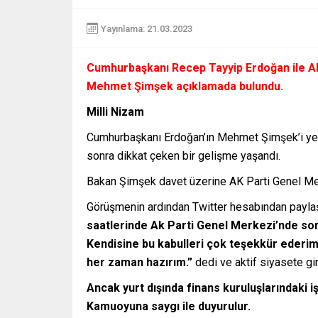
Yayınlama: 21.03.2023
Cumhurbaşkanı Recep Tayyip Erdoğan ile AK
Mehmet Şimşek açıklamada bulundu.
Milli Nizam
Cumhurbaşkanı Erdoğan’ın Mehmet Şimşek’i yen
sonra dikkat çeken bir gelişme yaşandı.
Bakan Şimşek davet üzerine AK Parti Genel Merk
Görüşmenin ardından Twitter hesabından payl
saatlerinde Ak Parti Genel Merkezi’nde so
Kendisine bu kabulleri çok teşekkür ederim
her zaman hazırım.”
dedi ve aktif siyasete gi
Ancak yurt dışında finans kuruluşlarındaki 
Kamuoyuna saygı ile duyurulur.