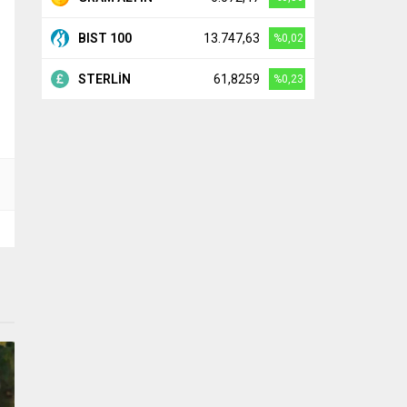
BIST 100
13.747,63
%0,02
STERLİN
61,8259
%0,23