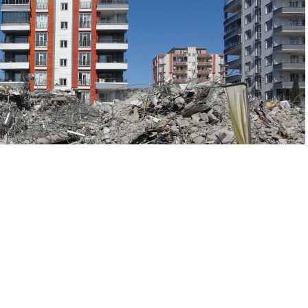
A
A
+
-