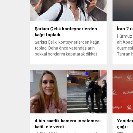
Şarkıcı Çelik konteynerlerden
İran 2 
kağıt topladı
Hürmüz 
Şarkıcı Çelik, konteynerlerden kağıt
ait Apach
topladı Daha önce vatandaşların
düşmesi
bakkal borçlarını kapatarak dikkat
Tahran h
çeken ünlü şarkıcı Çelik, bu sefer
tırmand
bambaşka bir harekete imza attı.
gerekçes
Çelik, Samsun’un İlkadım ilçesinde
savunma 
çöpten kağıt toplayarak geçimini
vurmasın
sağlayan Serpil Hanım’a destek
Bahreyn
oldu. Çelik, sokaklardaki
askeri üs
konteynerlerden kağıt topladı. Ünlü
karşılık 
şarkıcı Çelik, Samsun’un İlkadım
saldırısı
ilçesinde çöpten kağıt toplayarak...
duyurdu..
4 bin saatlik kamera incelemesi
Yeniden
katili ele verdi
çağrı