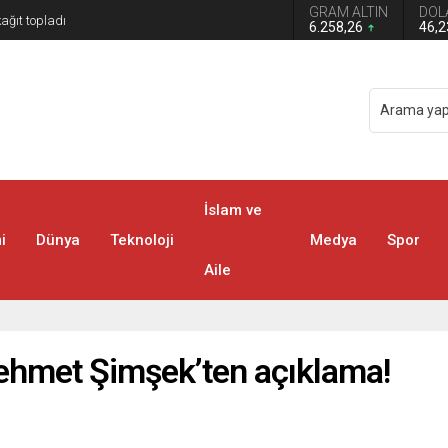
GRAM ALTIN
DOL
6.258,26
46,
İslam ve
i
Dünya
Teknoloji
Medya
Spor
Aile
ehmet Şimşek’ten açıklama!