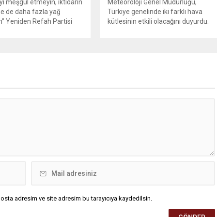
’yi meşgul etmeyin, iktidarın
Meteoroloji Genel Müdürlüğü,
e de daha fazla yağ
Türkiye genelinde iki farklı hava
” Yeniden Refah Partisi
kütlesinin etkili olacağını duyurdu.
şkan Yardımcısı ve Parti
Yapılan son değerlendirmelere göre
Suat Kılıç, CHP’de yaşanan
bugün öğleden sonra aralarında
utlan’ krizine ilişkin yaptığı
Ankara’nın bir kesiminin de
da, “Türkiye ana
bulunduğu 30 ilde yerel sağanak
etsiz, ana muhalefet
yağış geçişleri beklenirken; Ege ve
z kalmamalıdır. Bir an
Güneydoğu Anadolu bölgelerindeki
şın, kurultay kararı alın,
9 ilde ise hava sıcaklıkları mevsim
kaynağı değil, çözümün
normallerinin üzerine çıkarak yaz
un. Türkiye’yi...
değerlerine ulaşacak. Ayrıca...
osta adresim ve site adresim bu tarayıcıya kaydedilsin.