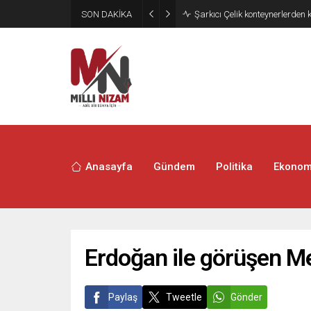
SON DAKİKA
İran 2 ülkeyi birden vurdu
Anasayfa
Gündem
Politika
Ekonom
Erdoğan ile görüşen M
Paylaş
Tweetle
Gönder