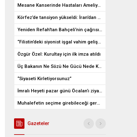
Mesane Kanserinde Hastaları Ameliyattan Kurtaran İlaç
Körfez’de tansiyon yükseldi: İran’dan ABD üslerine misilleme
Yeniden Refah’tan Bahçeli’nin çağrısına destek
“Filistin’deki siyonist işgal vahim gelişmelere gebe”
Özgür Özel: Kurultay için ilk imza atıldı
Üç Bakanın Ne Sözü Ne Gücü Nede Kudreti Yetmedi
“Siyaseti Kirletiyorsunuz”
İmralı Heyeti pazar günü Öcalan’ı ziyaret edecek
Muhalefetin seçime girebileceği gerçek bir alan kalmayabilir
Gazeteler