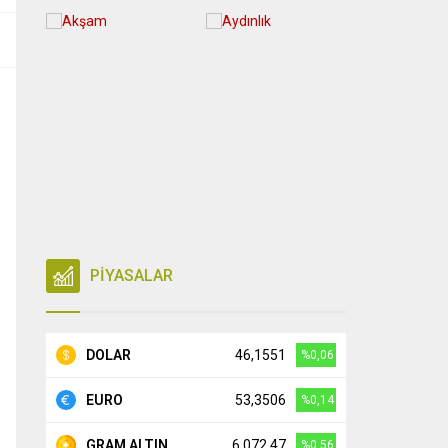
PİYASALAR
DOLAR
46,1551
%0,06
EURO
53,3506
%0,14
GRAM ALTIN
6.072,47
%0,56