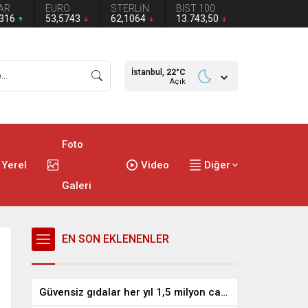
AR
EURO
STERLİN
BIST 100
2316
53,5743
62,1064
13.743,50
İstanbul,
22
°C
Açık
Foto
Yerel
Video
Diğer
Galeri
EN SON EKLENENLER
Güvensiz gıdalar her yıl 1,5 milyon can alıyor