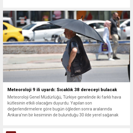
ana muhalefet gündemsiz kalmamalıdır. Bir an önce anlaşın,
kurultay kararı alın, sorunun kaynağı değil, çözümün adresi
olun. Türkiye’yi...
Meteoroloji 9 ili uyardı: Sıcaklık 38 dereceyi bulacak
Meteoroloji Genel Müdürlüğü, Türkiye genelinde iki farklı hava
kütlesinin etkili olacağını duyurdu. Yapılan son
değerlendirmelere göre bugün öğleden sonra aralarında
Ankara’nın bir kesiminin de bulunduğu 30 ilde yerel sağanak
yağış geçişleri beklenirken; Ege ve Güneydoğu Anadolu
bölgelerindeki 9 ilde ise hava sıcaklıkları mevsim normallerinin
üzerine çıkarak yaz değerlerine ulaşacak. Ayrıca...