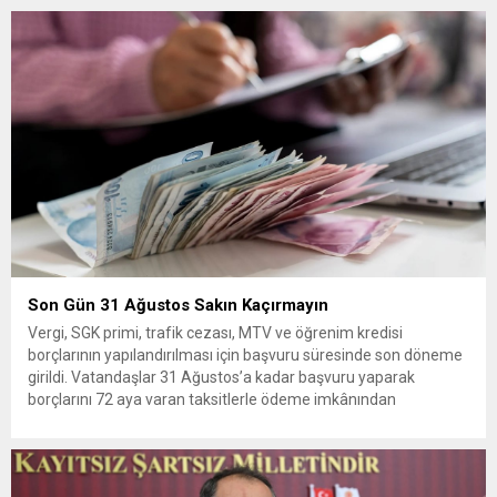
Son Gün 31 Ağustos Sakın Kaçırmayın
Vergi, SGK primi, trafik cezası, MTV ve öğrenim kredisi
borçlarının yapılandırılması için başvuru süresinde son döneme
girildi. Vatandaşlar 31 Ağustos’a kadar başvuru yaparak
borçlarını 72 aya varan taksitlerle ödeme imkânından
yararlanabilecek. Kamu alacaklarının yeniden
yapılandırılmasına olanak tanıyan düzenleme kapsamında
başvurular 31 Ağustos tarihinde sona eriyor. Hak sahiplerine 72
aya varan...