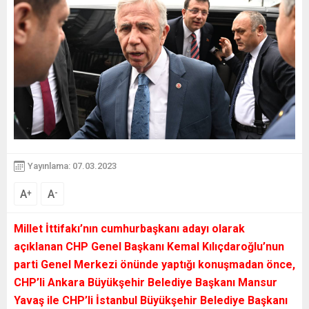
Yayınlama: 07.03.2023
A
A
+
-
Millet İttifakı’nın cumhurbaşkanı adayı olarak
açıklanan CHP Genel Başkanı Kemal Kılıçdaroğlu’nun
parti Genel Merkezi önünde yaptığı konuşmadan önce,
CHP’li Ankara Büyükşehir Belediye Başkanı Mansur
Yavaş ile CHP’li İstanbul Büyükşehir Belediye Başkanı