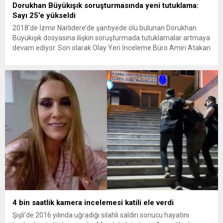
Dorukhan Büyükışık soruşturmasında yeni tutuklama:
Sayı 25’e yükseldi
2018’de İzmir Narlıdere’de şantiyede ölü bulunan Dorukhan
Büyükışık dosyasına ilişkin soruşturmada tutuklamalar artmaya
devam ediyor. Son olarak Olay Yeri İnceleme Büro Amiri Atakan
Kaçar’ın da tutuklanmasıyla dosyadaki tutuklu sayısı 25’e
yükseldi. İzmir’in Narlıdere ilçesinde 2018 yılında şantiyede ölü
bulunan Dorukhan Büyükışık’a ilişkin yeniden açılan
soruşturmada tutuklamalar genişliyor. Son olarak dönemin...
4 bin saatlik kamera incelemesi katili ele verdi
Şişli’de 2016 yılında uğradığı silahlı saldırı sonucu hayatını