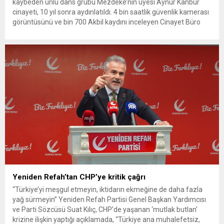
kaybeden ünlü dans grubu Mezdeke’nin üyesi Aynur Kanbur
cinayeti, 10 yıl sonra aydınlatıldı. 4 bin saatlik güvenlik kamerası
görüntüsünü ve bin 700 Akbil kaydını inceleyen Cinayet Büro
ekipleri, cinayeti işlediğini itiraf eden maktulün akrabası Bülent
G. ile azmettirici olduğu öne sürülen 2...
Yeniden Refah’tan CHP’ye kritik çağrı
“Türkiye’yi meşgul etmeyin, iktidarın ekmeğine de daha fazla
yağ sürmeyin” Yeniden Refah Partisi Genel Başkan Yardımcısı
ve Parti Sözcüsü Suat Kılıç, CHP’de yaşanan ‘mutlak butlan’
krizine ilişkin yaptığı açıklamada, “Türkiye ana muhalefetsiz,