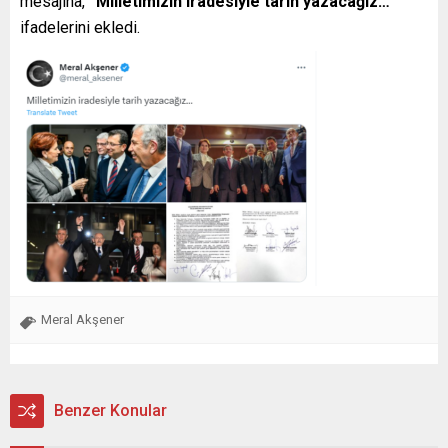
mesajına,
“Milletimizin iradesiyle tarih yazacağız…”
ifadelerini ekledi.
Meral Akşener
Benzer Konular