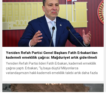
Yeniden Refah Partisi Genel Başkanı Fatih Erbakan’dan
kademeli emeklilik çağrısı: Mağduriyet artık giderilmeli
Yeniden Refah Partisi lideri Fatih Erbakan, kademeli emeklilik
çağrısı yaptı. Erbakan, “İş başa düştü! Milyonlarca
vatandaşımızın haklı kademeli emeklilik talebi artık daha fazla
ertelenmemelidir” dedi Yeniden Refah Partisi Genel Başkanı
Fatih Erbakan, milyonlarca vatandaşın kademeli emeklilik
talebinin daha fazla ertelenmemesi gerektiğini belirterek, “Bir
günlük fark nedeniyle oluşan 17 yıllık emeklilik...