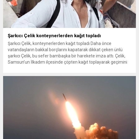
Şarkıcı Çelik konteynerlerden kağıt topladı
Şarkıcı Çelik, konteynerlerden kağıt topladı Daha önce
vatandaşların bakkal borçlarını kapatarak dikkat çeken ünlü
şarkıcı Çelik, bu sefer bambaşka bir harekete imza attı. Çelik,
Samsun’un İlkadım ilçesinde çöpten kağıt toplayarak geçimini
sağlayan Serpil Hanım’a destek oldu. Çelik, sokaklardaki
konteynerlerden kağıt topladı. Ünlü şarkıcı Çelik, Samsun’un
İlkadım ilçesinde çöpten kağıt toplayarak...