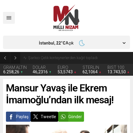
İstanbul,
22
°C
Açık
İran 2 ülkeyi birden vurdu
GRAM ALTIN
DOLAR
EURO
STERLİN
BIST 100
6.258,26
46,2316
53,5743
62,1064
13.743,50
Mansur Yavaş ile Ekrem
İmamoğlu’ndan ilk mesaj!
Paylaş
Tweetle
Gönder