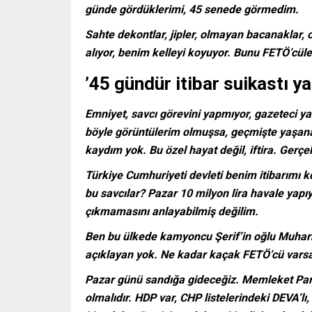
günde gördüklerimi, 45 senede görmedim.
Sahte dekontlar, jipler, olmayan bacanaklar, o
alıyor, benim kelleyi koyuyor. Bunu FETÖ’cüle
’45 gündür itibar suikastı ya
Emniyet, savcı görevini yapmıyor, gazeteci ya
böyle görüntülerim olmuşsa, geçmişte yaşana
kaydım yok. Bu özel hayat değil, iftira. Gerçe
Türkiye Cumhuriyeti devleti benim itibarımı k
bu savcılar? Pazar 10 milyon lira havale yapıyo
çıkmamasını anlayabilmiş değilim.
Ben bu ülkede kamyoncu Şerif’in oğlu Muhar
açıklayan yok. Ne kadar kaçak FETÖ’cü varsa yu
Pazar günü sandığa gideceğiz. Memleket Partis
olmalıdır. HDP var, CHP listelerindeki DEVA’lı,