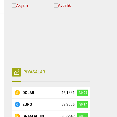
PİYASALAR
DOLAR
46,1551
%0,06
EURO
53,3506
%0,14
GRAM ALTIN
6.072,47
%0,56