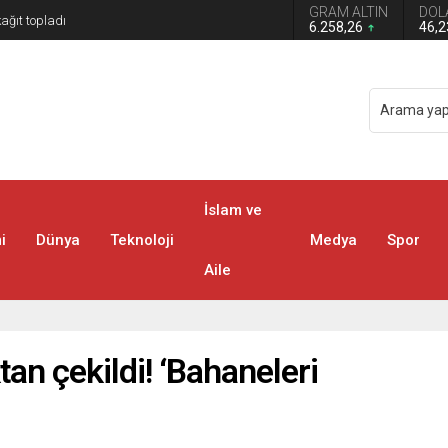
GRAM ALTIN
DOL
6.258,26
46,
İslam ve
i
Dünya
Teknoloji
Medya
Spor
Aile
an çekildi! ‘Bahaneleri