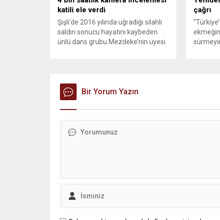
katili ele verdi
çağrı
Şişli’de 2016 yılında uğradığı silahlı
“Türkiye
saldırı sonucu hayatını kaybeden
ekmeğin
ünlü dans grubu Mezdeke’nin üyesi
sürmeyin
Aynur Kanbur cinayeti, 10 yıl sonra
Genel Ba
aydınlatıldı. 4 bin saatlik güvenlik
Sözcüsü 
kamerası görüntüsünü ve bin 700
‘mutlak b
Akbil kaydını inceleyen Cinayet Büro
açıklama
ekipleri, cinayeti işlediğini itiraf eden
Bir Yorum Yazın
muhalef
maktulün akrabası Bülent G. ile
gündemsi
azmettirici olduğu öne sürülen 2...
önce anla
sorunun 
adresi ol