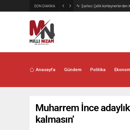
SON DAKİKA
İran 2 ülkeyi birden vurdu
Anasayfa
Gündem
Politika
Ekonom
Muharrem İnce adaylıkt
kalmasın’