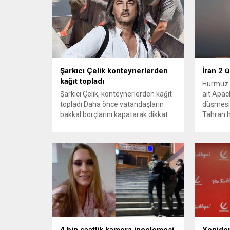
Şarkıcı Çelik konteynerlerden
İran 2 
kağıt topladı
Hürmüz 
Şarkıcı Çelik, konteynerlerden kağıt
ait Apach
topladı Daha önce vatandaşların
düşmesi
bakkal borçlarını kapatarak dikkat
Tahran h
çeken ünlü şarkıcı Çelik, bu sefer
tırmand
bambaşka bir harekete imza attı.
gerekçes
Çelik, Samsun’un İlkadım ilçesinde
savunma 
çöpten kağıt toplayarak geçimini
vurmasın
sağlayan Serpil Hanım’a destek
Bahreyn
oldu. Çelik, sokaklardaki
askeri üs
konteynerlerden kağıt topladı. Ünlü
karşılık 
şarkıcı Çelik, Samsun’un İlkadım
saldırısı
ilçesinde çöpten kağıt toplayarak...
duyurdu..
4 bin saatlik kamera incelemesi
Yeniden