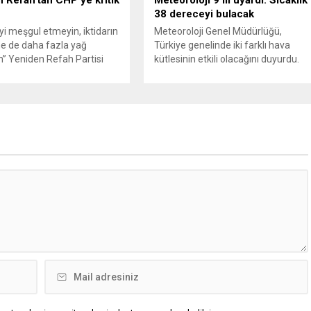
38 dereceyi bulacak
’yi meşgul etmeyin, iktidarın
Meteoroloji Genel Müdürlüğü,
e de daha fazla yağ
Türkiye genelinde iki farklı hava
” Yeniden Refah Partisi
kütlesinin etkili olacağını duyurdu.
şkan Yardımcısı ve Parti
Yapılan son değerlendirmelere göre
Suat Kılıç, CHP’de yaşanan
bugün öğleden sonra aralarında
utlan’ krizine ilişkin yaptığı
Ankara’nın bir kesiminin de
da, “Türkiye ana
bulunduğu 30 ilde yerel sağanak
etsiz, ana muhalefet
yağış geçişleri beklenirken; Ege ve
z kalmamalıdır. Bir an
Güneydoğu Anadolu bölgelerindeki
şın, kurultay kararı alın,
9 ilde ise hava sıcaklıkları mevsim
kaynağı değil, çözümün
normallerinin üzerine çıkarak yaz
un. Türkiye’yi...
değerlerine ulaşacak. Ayrıca...