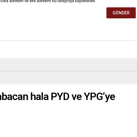
osta adresim ve site adresim bu tarayıcıya kaydedilsin.
Babacan hala PYD ve YPG’ye