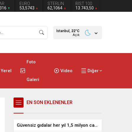
AR
EURO
STERLİN
BIST 100
2316
53,5743
62,1064
13.743,50
İstanbul,
22
°C
Açık
Foto
Yerel
Video
Diğer
Galeri
EN SON EKLENENLER
Güvensiz gıdalar her yıl 1,5 milyon can alıyor