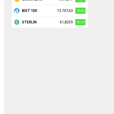
BIST 100
13.747,63
%0,02
STERLİN
61,8259
%0,23