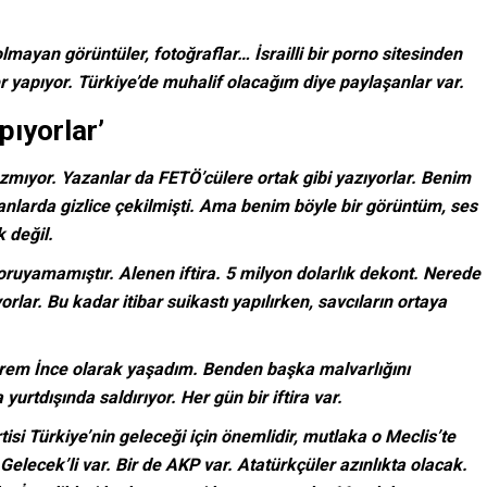
lmayan görüntüler, fotoğraflar… İsrailli bir porno sitesinden
r yapıyor. Türkiye’de muhalif olacağım diye paylaşanlar var.
pıyorlar’
zmıyor. Yazanlar da FETÖ’cülere ortak gibi yazıyorlar. Benim
nlarda gizlice çekilmişti. Ama benim böyle bir görüntüm, ses
k değil.
oruyamamıştır. Alenen iftira. 5 milyon dolarlık dekont. Nerede
rlar. Bu kadar itibar suikastı yapılırken, savcıların ortaya
rem İnce olarak yaşadım. Benden başka malvarlığını
rtdışında saldırıyor. Her gün bir iftira var.
i Türkiye’nin geleceği için önemlidir, mutlaka o Meclis’te
 Gelecek’li var. Bir de AKP var. Atatürkçüler azınlıkta olacak.