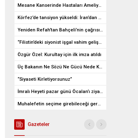
Mesane Kanserinde Hastaları Ameliyattan Kurtaran İlaç
Körfez’de tansiyon yükseldi: İran’dan ABD üslerine misilleme
Yeniden Refah’tan Bahçeli’nin çağrısına destek
“Filistin’deki siyonist işgal vahim gelişmelere gebe”
Özgür Özel: Kurultay için ilk imza atıldı
Üç Bakanın Ne Sözü Ne Gücü Nede Kudreti Yetmedi
“Siyaseti Kirletiyorsunuz”
İmralı Heyeti pazar günü Öcalan’ı ziyaret edecek
Muhalefetin seçime girebileceği gerçek bir alan kalmayabilir
Gazeteler