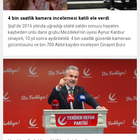
4 bin saatlik kamera incelemesi katili ele verdi
Şişli’de 2016 yılında uğradığı silahlı saldırı sonucu hayatını
kaybeden ünlü dans grubu Mezdeke’nin üyesi Aynur Kanbur
cinayeti, 10 yıl sonra aydınlatıldı. 4 bin saatlik güvenlik kamerası
görüntüsünü ve bin 700 Akbil kaydını inceleyen Cinayet Büro
ekipleri, cinayeti işlediğini itiraf eden maktulün akrabası Bülent
G. ile azmettirici olduğu öne sürülen 2...