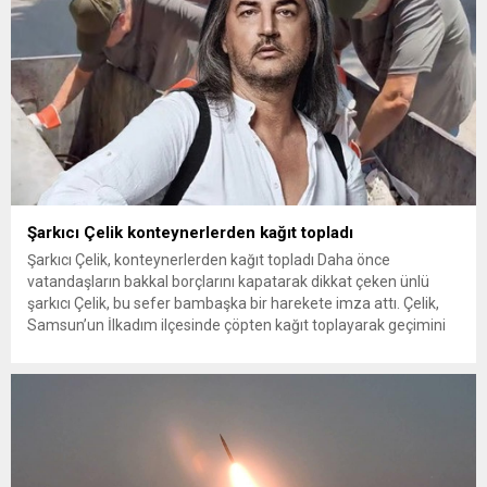
Şarkıcı Çelik konteynerlerden kağıt topladı
Şarkıcı Çelik, konteynerlerden kağıt topladı Daha önce
vatandaşların bakkal borçlarını kapatarak dikkat çeken ünlü
şarkıcı Çelik, bu sefer bambaşka bir harekete imza attı. Çelik,
Samsun’un İlkadım ilçesinde çöpten kağıt toplayarak geçimini
sağlayan Serpil Hanım’a destek oldu. Çelik, sokaklardaki
konteynerlerden kağıt topladı. Ünlü şarkıcı Çelik, Samsun’un
İlkadım ilçesinde çöpten kağıt toplayarak...