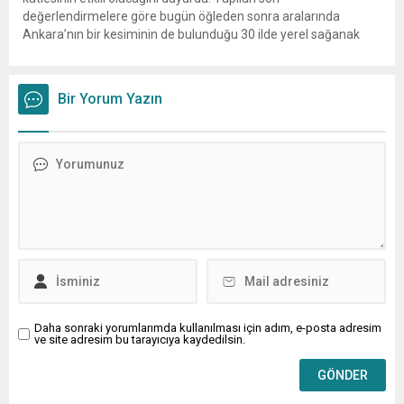
değerlendirmelere göre bugün öğleden sonra aralarında
Ankara’nın bir kesiminin de bulunduğu 30 ilde yerel sağanak
yağış geçişleri beklenirken; Ege ve Güneydoğu Anadolu
bölgelerindeki 9 ilde ise hava sıcaklıkları mevsim normallerinin
üzerine çıkarak yaz değerlerine ulaşacak. Ayrıca...
Bir Yorum Yazın
Daha sonraki yorumlarımda kullanılması için adım, e-posta adresim
ve site adresim bu tarayıcıya kaydedilsin.