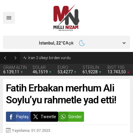
İstanbul,
22
°C
Açık
İran 2 ülkeyi birden vurdu
GRAM ALTIN
DOLAR
EURO
STERLİN
BIST 100
6.139,11
46,1519
53,4277
61,9228
13.743,50
Fatih Erbakan merhum Ali
Soylu’yu rahmetle yad etti!
Paylaş
Tweetle
Gönder
Yayınlama: 01.07.2023