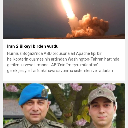
İran 2 ülkeyi birden vurdu
Hürmüz Boğazı’nda ABD ordusuna ait Apache tipi bir
helikopterin düşmesinin ardından Washington-Tahran hattında
gerilim zirveye tırmandı. ABD’nin “meşru müdafaa”
gerekçesiyle İran’daki hava savunma sistemleri ve radarları
vurmasına, İran Devrim Muhafızları Bahreyn ve Ürdün’deki
Amerikan askeri üslerini hedef alarak sert karşılık verdi. Tahran,
yeni bir ABD saldırısına anında yanıt verileceğini duyurdu....