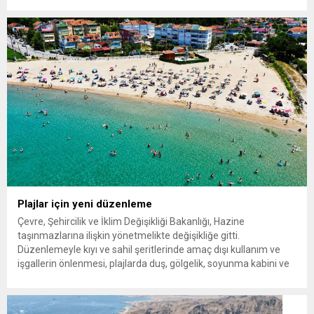
yağışlar nedeniyle sel, su baskını ve heyelan riskine karşı uyarı
yapıldı. Meteoroloji Genel Müdürlüğü, yurdun bazı kesimlerinde
gök gürültülü sağanak yağış beklendiğini açıkladı....
Plajlar için yeni düzenleme
Çevre, Şehircilik ve İklim Değişikliği Bakanlığı, Hazine
taşınmazlarına ilişkin yönetmelikte değişikliğe gitti.
Düzenlemeyle kıyı ve sahil şeritlerinde amaç dışı kullanım ve
işgallerin önlenmesi, plajlarda duş, gölgelik, soyunma kabini ve
seyyar tuvalet gibi ihtiyaçların karşılanması hedefleniyor. Kıyı ve
sahil şeritlerinin kullanımına ilişkin yeni düzenleme Resmi
Gazete’de yayımlandı. Çevre, Şehircilik ve İklim...