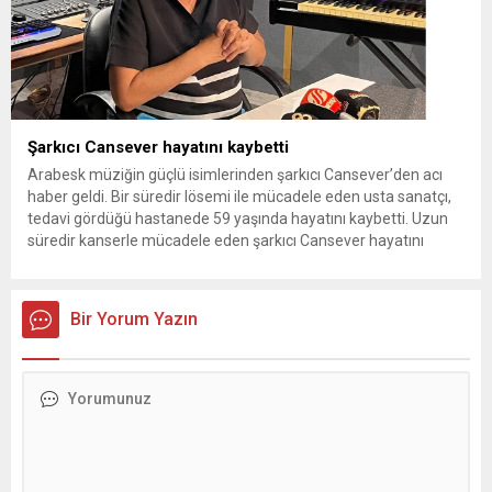
Şarkıcı Cansever hayatını kaybetti
Arabesk müziğin güçlü isimlerinden şarkıcı Cansever’den acı
haber geldi. Bir süredir lösemi ile mücadele eden usta sanatçı,
tedavi gördüğü hastanede 59 yaşında hayatını kaybetti. Uzun
süredir kanserle mücadele eden şarkıcı Cansever hayatını
kaybetti. CANSEVER YAŞAMINI YİTİRDİ 90’lı yıllara damga
vuran, “Ağla Gözbebeğim”, “Sen de Gittin” ve “Kime Bu İnat”
gibi...
Bir Yorum Yazın