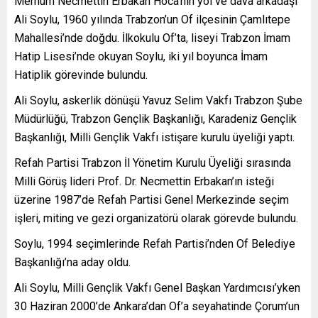
Merhum Necmettin Erbakan Hoca’nın yol ve dava arkadaşı
Ali Soylu, 1960 yılında Trabzon’un Of ilçesinin Çamlıtepe
Mahallesi’nde doğdu. İlkokulu Of’ta, liseyi Trabzon İmam
Hatip Lisesi’nde okuyan Soylu, iki yıl boyunca İmam
Hatiplik görevinde bulundu.
Ali Soylu, askerlik dönüşü Yavuz Selim Vakfı Trabzon Şube
Müdürlüğü, Trabzon Gençlik Başkanlığı, Karadeniz Gençlik
Başkanlığı, Milli Gençlik Vakfı istişare kurulu üyeliği yaptı.
Refah Partisi Trabzon İl Yönetim Kurulu Üyeliği sırasında
Milli Görüş lideri Prof. Dr. Necmettin Erbakan’ın isteği
üzerine 1987’de Refah Partisi Genel Merkezinde seçim
işleri, miting ve gezi organizatörü olarak görevde bulundu.
Soylu, 1994 seçimlerinde Refah Partisi’nden Of Belediye
Başkanlığı’na aday oldu.
Ali Soylu, Milli Gençlik Vakfı Genel Başkan Yardımcısı’yken
30 Haziran 2000’de Ankara’dan Of’a seyahatinde Çorum’un