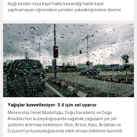
ilişiği kesilen veya kayıt hakkı kazandığı halde kayıt
yaptıramayan öğrencilere yeniden yükseköğrenime dönme
imkânı tanındı. Peki öğrenci affından kimler yararlanabilecek,
başvurular ne zaman ve nereye yapılacak? Üniversitelerle ilişiği
kesilen öğrencilere yeniden öğrenim hakkı tanıyan “öğrenci
affı” düzenlemesi böylece resmen...
Yağışlar kuvvetleniyor: 5 il için sel uyarısı
Meteoroloji Genel Müdürlüğü, Doğu Karadeniz ve Doğu
Anadolu’nun kuzeydoğusunda sağanak yağışların yer yer
şiddetini artırması bekleniyor. Rize, Artvin, Kars, Ardahan ve
Erzurum’un kuzeydoğusunda etkili olması beklenen kuvvetli