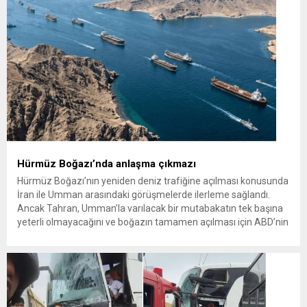
Hürmüz Boğazı’nda anlaşma çıkmazı
Hürmüz Boğazı’nın yeniden deniz trafiğine açılması konusunda
İran ile Umman arasındaki görüşmelerde ilerleme sağlandı.
Ancak Tahran, Umman’la varılacak bir mutabakatın tek başına
yeterli olmayacağını ve boğazın tamamen açılması için ABD’nin
de aralarında bulunduğu tarafların İran’ın diğer taleplerini
karşılaması gerektiğini açıkladı. İran Dışişleri Bakanı Abbas
Arakçi, Tahran ile Maskat’ın boğazdaki gemi...