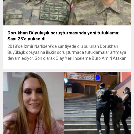
Dorukhan Büyükışık soruşturmasında yeni tutuklama:
Sayı 25’e yükseldi
2018’de İzmir Narlıdere’de şantiyede ölü bulunan Dorukhan
Büyükışık dosyasına ilişkin soruşturmada tutuklamalar artmaya
devam ediyor. Son olarak Olay Yeri İnceleme Büro Amiri Atakan
Kaçar’ın da tutuklanmasıyla dosyadaki tutuklu sayısı 25’e
yükseldi. İzmir’in Narlıdere ilçesinde 2018 yılında şantiyede ölü
bulunan Dorukhan Büyükışık’a ilişkin yeniden açılan
soruşturmada tutuklamalar genişliyor. Son olarak dönemin...