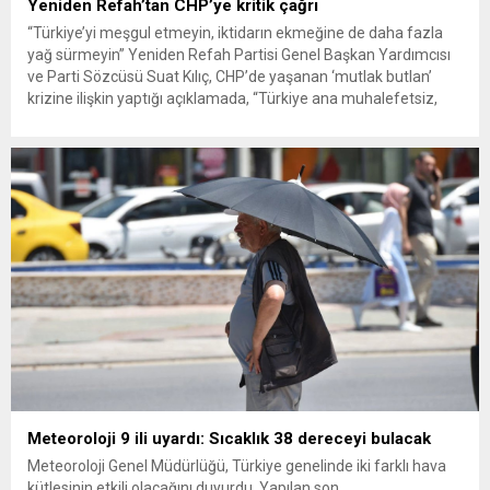
Yeniden Refah’tan CHP’ye kritik çağrı
“Türkiye’yi meşgul etmeyin, iktidarın ekmeğine de daha fazla
yağ sürmeyin” Yeniden Refah Partisi Genel Başkan Yardımcısı
ve Parti Sözcüsü Suat Kılıç, CHP’de yaşanan ‘mutlak butlan’
krizine ilişkin yaptığı açıklamada, “Türkiye ana muhalefetsiz,
ana muhalefet gündemsiz kalmamalıdır. Bir an önce anlaşın,
kurultay kararı alın, sorunun kaynağı değil, çözümün adresi
olun. Türkiye’yi...
Meteoroloji 9 ili uyardı: Sıcaklık 38 dereceyi bulacak
Meteoroloji Genel Müdürlüğü, Türkiye genelinde iki farklı hava
kütlesinin etkili olacağını duyurdu. Yapılan son