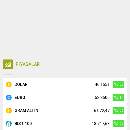
PİYASALAR
DOLAR
46,1551
%0,06
EURO
53,3506
%0,14
GRAM ALTIN
6.072,47
%0,56
BIST 100
13.747,63
%0,02