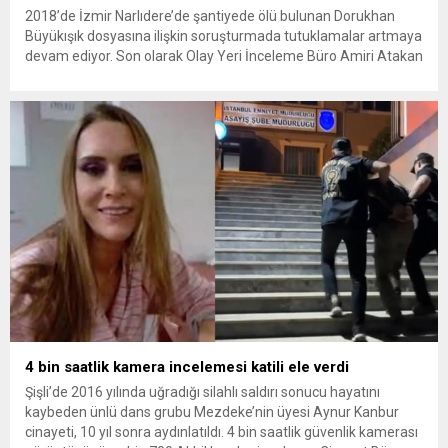
2018’de İzmir Narlıdere’de şantiyede ölü bulunan Dorukhan
Büyükışık dosyasına ilişkin soruşturmada tutuklamalar artmaya
devam ediyor. Son olarak Olay Yeri İnceleme Büro Amiri Atakan
Kaçar’ın da tutuklanmasıyla dosyadaki tutuklu sayısı 25’e
yükseldi. İzmir’in Narlıdere ilçesinde 2018 yılında şantiyede ölü
bulunan Dorukhan Büyükışık’a ilişkin yeniden açılan
soruşturmada tutuklamalar genişliyor. Son olarak dönemin...
4 bin saatlik kamera incelemesi katili ele verdi
Şişli’de 2016 yılında uğradığı silahlı saldırı sonucu hayatını
kaybeden ünlü dans grubu Mezdeke’nin üyesi Aynur Kanbur
cinayeti, 10 yıl sonra aydınlatıldı. 4 bin saatlik güvenlik kamerası