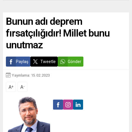
Bunun adı deprem
fırsatçılığıdır! Millet bunu
unutmaz
Paylaş
Tweetle
Gönder
Yayınlama: 15.02.2023
A
A
+
-