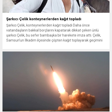
Şarkıcı Çelik konteynerlerden kağıt topladı
Şarkıcı Çelik, konteynerlerden kağıt topladı Daha önce
vatandaşların bakkal borçlarını kapatarak dikkat çeken ünlü
şarkıcı Çelik, bu sefer bambaşka bir harekete imza attı. Çelik,
Samsun’un İlkadım ilçesinde çöpten kağıt toplayarak geçimini
sağlayan Serpil Hanım’a destek oldu. Çelik, sokaklardaki
konteynerlerden kağıt topladı. Ünlü şarkıcı Çelik, Samsun’un
İlkadım ilçesinde çöpten kağıt toplayarak...