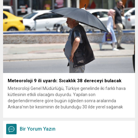
olun. Türkiye’yi...
Meteoroloji 9 ili uyardı: Sıcaklık 38 dereceyi bulacak
Meteoroloji Genel Müdürlüğü, Türkiye genelinde iki farklı hava
kütlesinin etkili olacağını duyurdu. Yapılan son
değerlendirmelere göre bugün öğleden sonra aralarında
Ankara’nın bir kesiminin de bulunduğu 30 ilde yerel sağanak
yağış geçişleri beklenirken; Ege ve Güneydoğu Anadolu
bölgelerindeki 9 ilde ise hava sıcaklıkları mevsim normallerinin
üzerine çıkarak yaz değerlerine ulaşacak. Ayrıca...
Bir Yorum Yazın