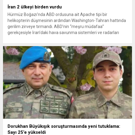
İran 2 ülkeyi birden vurdu
Hürmüz Boğazı’nda ABD ordusuna ait Apache tipi bir
helikopterin düşmesinin ardından Washington-Tahran hattında
gerilim zirveye tırmandı. ABD’nin “meşru müdafaa”
gerekçesiyle İran’daki hava savunma sistemleri ve radarları
vurmasına, İran Devrim Muhafızları Bahreyn ve Ürdün’deki
Amerikan askeri üslerini hedef alarak sert karşılık verdi. Tahran,
yeni bir ABD saldırısına anında yanıt verileceğini duyurdu....
Dorukhan Büyükışık soruşturmasında yeni tutuklama:
Sayı 25’e yükseldi