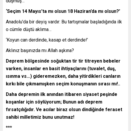
düşmüş…
‘Seçim 14 Mayıs’ta mı olsun 18 Haziran’da mı olsun?’
Anadolu’da bir deyiş vardır: Bu tartışmalar başladığında ilk
o cümle düştü aklıma…
‘Koyun can derdinde, kasap et derdinde!’
Aklınız başınızda mı Allah aşkına?
Deprem bölgesinde soğuktan tir tir titreyen bebeler
varken, insanlar en basit ihtiyaçlarını (tuvalet, duş,
ısınma vs…) gideremezken, daha yitirdikleri canların
kırkı bile çıkmamışken seçim konuşmanın sırası mı!..
Daha depremin ilk anından itibaren siyaset peşinde
koşanlar için söylüyorum; Bunun adı deprem
fırsatçılığıdır. Ve acılar biraz olsun dindiğinde feraset
sahibi milletimiz bunu unutmaz!
***