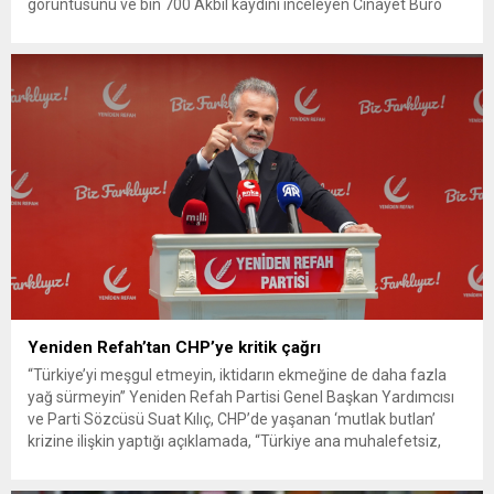
görüntüsünü ve bin 700 Akbil kaydını inceleyen Cinayet Büro
ekipleri, cinayeti işlediğini itiraf eden maktulün akrabası Bülent
G. ile azmettirici olduğu öne sürülen 2...
Yeniden Refah’tan CHP’ye kritik çağrı
“Türkiye’yi meşgul etmeyin, iktidarın ekmeğine de daha fazla
yağ sürmeyin” Yeniden Refah Partisi Genel Başkan Yardımcısı
ve Parti Sözcüsü Suat Kılıç, CHP’de yaşanan ‘mutlak butlan’
krizine ilişkin yaptığı açıklamada, “Türkiye ana muhalefetsiz,
ana muhalefet gündemsiz kalmamalıdır. Bir an önce anlaşın,
kurultay kararı alın, sorunun kaynağı değil, çözümün adresi