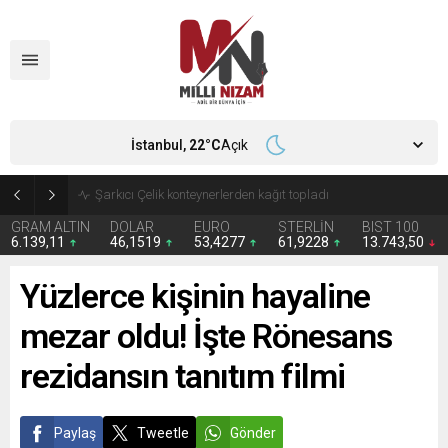
İstanbul,
22
°C
Açık
İran 2 ülkeyi birden vurdu
GRAM ALTIN
DOLAR
EURO
STERLİN
BIST 100
6.139,11
46,1519
53,4277
61,9228
13.743,50
Yüzlerce kişinin hayaline
mezar oldu! İşte Rönesans
rezidansın tanıtım filmi
Paylaş
Tweetle
Gönder