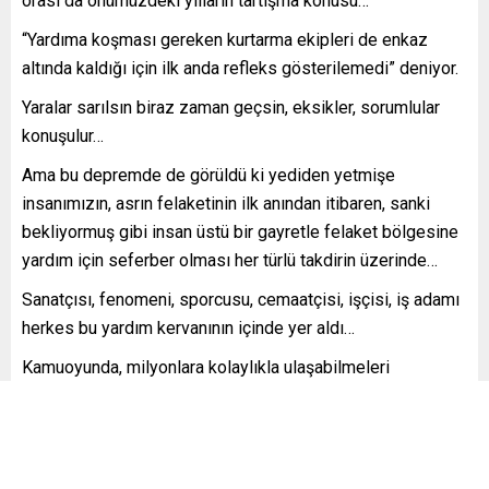
orası da önümüzdeki yılların tartışma konusu…
“Yardıma koşması gereken kurtarma ekipleri de enkaz
altında kaldığı için ilk anda refleks gösterilemedi” deniyor.
Yaralar sarılsın biraz zaman geçsin, eksikler, sorumlular
konuşulur…
Ama bu depremde de görüldü ki yediden yetmişe
insanımızın, asrın felaketinin ilk anından itibaren, sanki
bekliyormuş gibi insan üstü bir gayretle felaket bölgesine
yardım için seferber olması her türlü takdirin üzerinde…
Sanatçısı, fenomeni, sporcusu, cemaatçisi, işçisi, iş adamı
herkes bu yardım kervanının içinde yer aldı…
Kamuoyunda, milyonlara kolaylıkla ulaşabilmeleri
hasebiyle sanatçı Haluk Levent’in yardım organizasyonu,
Ahbap ve fenomen Oğuzhan Uğur’un yönettiği Babala TV’si
ön plana çıktı.