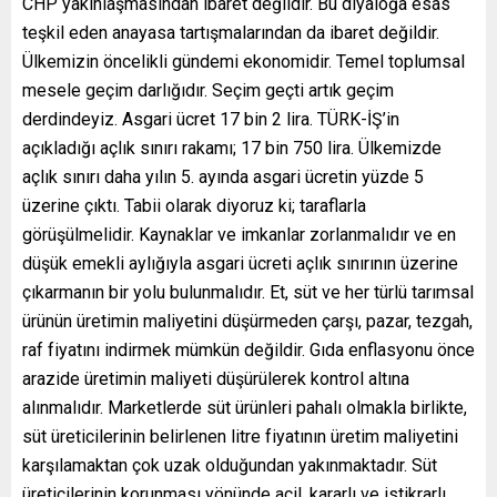
CHP yakınlaşmasından ibaret değildir. Bu diyaloğa esas
teşkil eden anayasa tartışmalarından da ibaret değildir.
Ülkemizin öncelikli gündemi ekonomidir. Temel toplumsal
mesele geçim darlığıdır. Seçim geçti artık geçim
derdindeyiz. Asgari ücret 17 bin 2 lira. TÜRK-İŞ’in
açıkladığı açlık sınırı rakamı; 17 bin 750 lira. Ülkemizde
açlık sınırı daha yılın 5. ayında asgari ücretin yüzde 5
üzerine çıktı. Tabii olarak diyoruz ki; taraflarla
görüşülmelidir. Kaynaklar ve imkanlar zorlanmalıdır ve en
düşük emekli aylığıyla asgari ücreti açlık sınırının üzerine
çıkarmanın bir yolu bulunmalıdır. Et, süt ve her türlü tarımsal
ürünün üretimin maliyetini düşürmeden çarşı, pazar, tezgah,
raf fiyatını indirmek mümkün değildir. Gıda enflasyonu önce
arazide üretimin maliyeti düşürülerek kontrol altına
alınmalıdır. Marketlerde süt ürünleri pahalı olmakla birlikte,
süt üreticilerinin belirlenen litre fiyatının üretim maliyetini
karşılamaktan çok uzak olduğundan yakınmaktadır. Süt
üreticilerinin korunması yönünde acil, kararlı ve istikrarlı