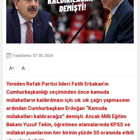
Yayınlama: 07.05.2024
A
A
+
-
Yeniden Refah Partisi lideri Fatih Erbakan’ın
Cumhurbaşkanlığı seçiminden önce kamuda
mülakatların kaldırılması için sık sık çağrı yapmasının
ardından Cumhurbaşkanı Erdoğan “Kamuda
mülakatları kaldıracağız” demişti. Ancak Milli Eğitim
Bakanı Yusuf Tekin, öğretmen atamalarında KPSS ve
mülakat puanlarının her birinin yüzde 50 oranında etkili