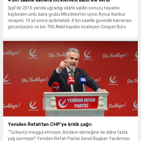
Şişli’de 2016 yılında uğradığı silahlı saldırı sonucu hayatını
kaybeden ünlü dans grubu Mezdeke’nin üyesi Aynur Kanbur
cinayeti, 10 yıl sonra aydınlatıldı. 4 bin saatlik güvenlik kamerası
görüntüsünü ve bin 700 Akbil kaydını inceleyen Cinayet Büro
ekipleri, cinayeti işlediğini itiraf eden maktulün akrabası Bülent
G. ile azmettirici olduğu öne sürülen 2...
Yeniden Refah’tan CHP’ye kritik çağrı
“Türkiye’yi meşgul etmeyin, iktidarın ekmeğine de daha fazla
yağ sürmeyin” Yeniden Refah Partisi Genel Başkan Yardımcısı