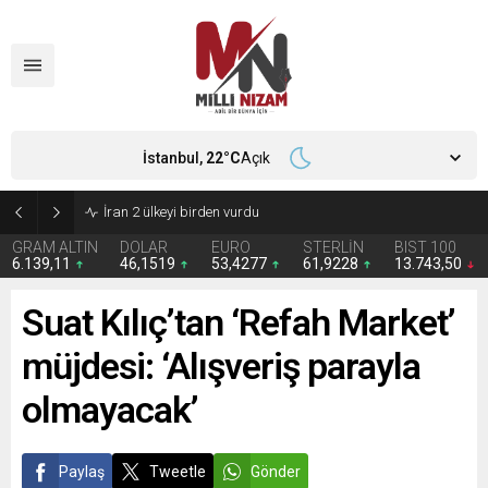
İstanbul,
22
°C
Açık
İran 2 ülkeyi birden vurdu
GRAM ALTIN
DOLAR
EURO
STERLİN
BIST 100
6.139,11
46,1519
53,4277
61,9228
13.743,50
Suat Kılıç’tan ‘Refah Market’
müjdesi: ‘Alışveriş parayla
olmayacak’
Paylaş
Tweetle
Gönder