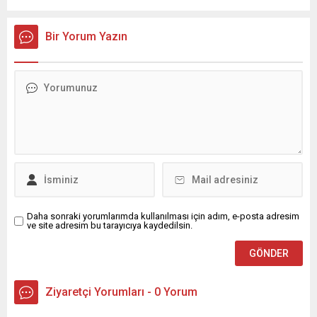
yağış geçişleri beklenirken; Ege ve Güneydoğu Anadolu
bölgelerindeki 9 ilde ise hava sıcaklıkları mevsim normallerinin
üzerine çıkarak yaz değerlerine ulaşacak. Ayrıca...
Bir Yorum Yazın
Daha sonraki yorumlarımda kullanılması için adım, e-posta adresim
ve site adresim bu tarayıcıya kaydedilsin.
Ziyaretçi Yorumları - 0 Yorum