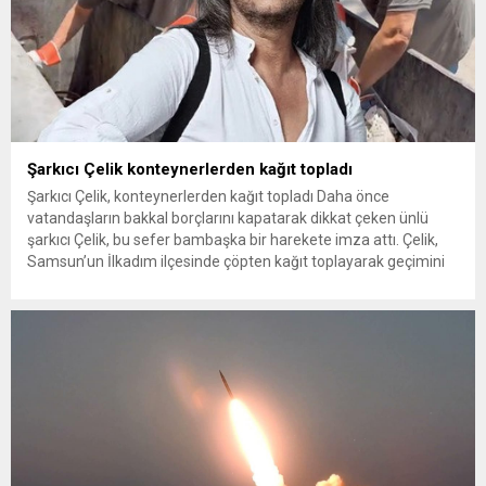
Şarkıcı Çelik konteynerlerden kağıt topladı
Şarkıcı Çelik, konteynerlerden kağıt topladı Daha önce
vatandaşların bakkal borçlarını kapatarak dikkat çeken ünlü
şarkıcı Çelik, bu sefer bambaşka bir harekete imza attı. Çelik,
Samsun’un İlkadım ilçesinde çöpten kağıt toplayarak geçimini
sağlayan Serpil Hanım’a destek oldu. Çelik, sokaklardaki
konteynerlerden kağıt topladı. Ünlü şarkıcı Çelik, Samsun’un
İlkadım ilçesinde çöpten kağıt toplayarak...