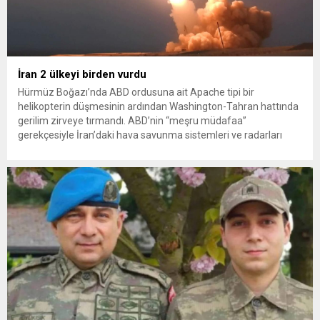
İran 2 ülkeyi birden vurdu
Hürmüz Boğazı’nda ABD ordusuna ait Apache tipi bir
helikopterin düşmesinin ardından Washington-Tahran hattında
gerilim zirveye tırmandı. ABD’nin “meşru müdafaa”
gerekçesiyle İran’daki hava savunma sistemleri ve radarları
vurmasına, İran Devrim Muhafızları Bahreyn ve Ürdün’deki
Amerikan askeri üslerini hedef alarak sert karşılık verdi. Tahran,
yeni bir ABD saldırısına anında yanıt verileceğini duyurdu....