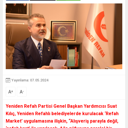
Yayınlama: 07.05.2024
A
A
+
-
Yeniden Refah Partisi Genel Başkan Yardımcısı Suat
Kılıç, Yeniden Refahlı belediyelerde kurulacak ‘Refah
Market’ uygulamasına ilişkin, “Alışveriş parayla değil,