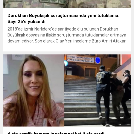
Dorukhan Büyükışık soruşturmasında yeni tutuklama:
Sayı 25’e yükseldi
2018’de İzmir Narlıdere’de şantiyede ölü bulunan Dorukhan
Büyükışık dosyasına ilişkin soruşturmada tutuklamalar artmaya
devam ediyor. Son olarak Olay Yeri İnceleme Büro Amiri Atakan
Kaçar’ın da tutuklanmasıyla dosyadaki tutuklu sayısı 25’e
yükseldi. İzmir’in Narlıdere ilçesinde 2018 yılında şantiyede ölü
bulunan Dorukhan Büyükışık’a ilişkin yeniden açılan
soruşturmada tutuklamalar genişliyor. Son olarak dönemin...
4 bin saatlik kamera incelemesi katili ele verdi