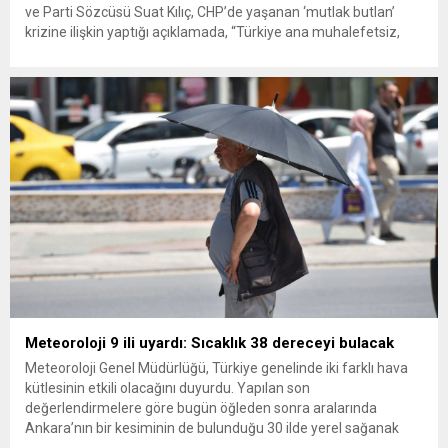
ve Parti Sözcüsü Suat Kılıç, CHP’de yaşanan ‘mutlak butlan’
krizine ilişkin yaptığı açıklamada, “Türkiye ana muhalefetsiz,
ana muhalefet gündemsiz kalmamalıdır. Bir an önce anlaşın,
kurultay kararı alın, sorunun kaynağı değil, çözümün adresi
olun. Türkiye’yi...
Meteoroloji 9 ili uyardı: Sıcaklık 38 dereceyi bulacak
Meteoroloji Genel Müdürlüğü, Türkiye genelinde iki farklı hava
kütlesinin etkili olacağını duyurdu. Yapılan son
değerlendirmelere göre bugün öğleden sonra aralarında
Ankara’nın bir kesiminin de bulunduğu 30 ilde yerel sağanak