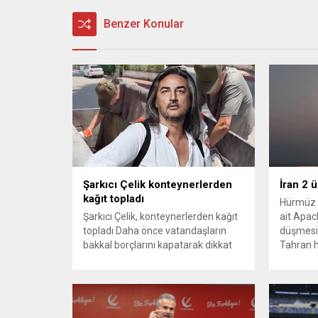
Benzer Konular
Şarkıcı Çelik konteynerlerden
İran 2 
kağıt topladı
Hürmüz 
Şarkıcı Çelik, konteynerlerden kağıt
ait Apach
topladı Daha önce vatandaşların
düşmesi
bakkal borçlarını kapatarak dikkat
Tahran h
çeken ünlü şarkıcı Çelik, bu sefer
tırmand
bambaşka bir harekete imza attı.
gerekçes
Çelik, Samsun’un İlkadım ilçesinde
savunma 
çöpten kağıt toplayarak geçimini
vurmasın
sağlayan Serpil Hanım’a destek
Bahreyn