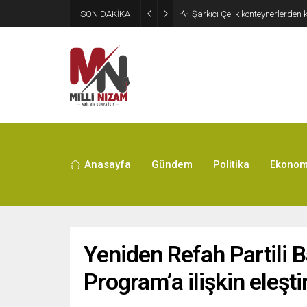
SON DAKİKA
İran 2 ülkeyi birden vurdu
Anasayfa
Gündem
Politika
Ekonom
Yeniden Refah Partili 
Program’a ilişkin eleştir