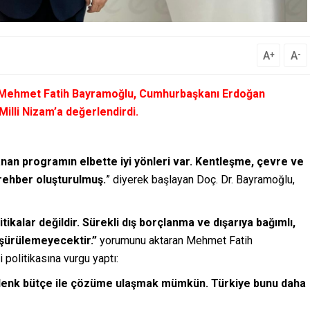
A
A
+
-
. Mehmet Fatih Bayramoğlu, Cumhurbaşkanı Erdoğan
illi Nizam’a değerlendirdi.
anan programın elbette iyi yönleri var. Kentleşme, çevre ve
 rehber oluşturulmuş.
” diyerek başlayan Doç. Dr. Bayramoğlu,
itikalar değildir. Sürekli dış borçlanma ve dışarıya bağımlı,
şürülemeyecektir.”
yorumunu aktaran Mehmet Fatih
politikasına vurgu yaptı:
denk bütçe ile çözüme ulaşmak mümkün. Türkiye bunu daha