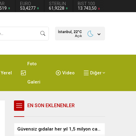
AR
EURO
STERLİN
BIST 100
1519
53,4277
61,9228
13.743,50
İstanbul,
22
°C
Açık
Foto
Yerel
Video
Diğer
Galeri
EN SON EKLENENLER
Güvensiz gıdalar her yıl 1,5 milyon can alıyor