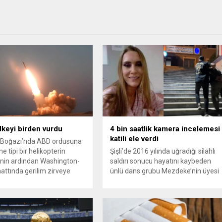
ülkeyi birden vurdu
4 bin saatlik kamera incelemesi
katili ele verdi
Boğazı’nda ABD ordusuna
e tipi bir helikopterin
Şişli’de 2016 yılında uğradığı silahlı
nin ardından Washington-
saldırı sonucu hayatını kaybeden
attında gerilim zirveye
ünlü dans grubu Mezdeke’nin üyesi
ı. ABD’nin “meşru müdafaa”
Aynur Kanbur cinayeti, 10 yıl sonra
iyle İran’daki hava
aydınlatıldı. 4 bin saatlik güvenlik
sistemleri ve radarları
kamerası görüntüsünü ve bin 700
a, İran Devrim Muhafızları
Akbil kaydını inceleyen Cinayet Büro
 ve Ürdün’deki Amerikan
ekipleri, cinayeti işlediğini itiraf eden