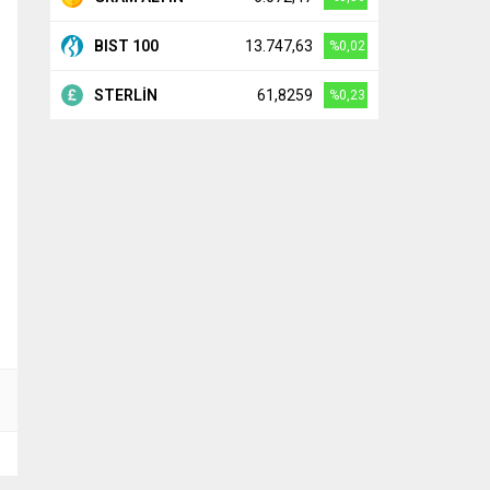
BIST 100
13.747,63
%0,02
STERLİN
61,8259
%0,23