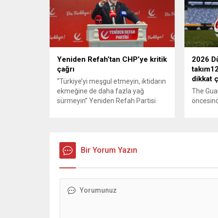
oldu. Çelik, sokaklardaki
askeri üs
konteynerlerden kağıt topladı. Ünlü
karşılık 
şarkıcı Çelik, Samsun’un İlkadım
saldırısı
ilçesinde çöpten kağıt toplayarak...
duyurdu..
Yeniden Refah’tan CHP’ye kritik
2026 Dü
çağrı
takım12
dikkat 
“Türkiye’yi meşgul etmeyin, iktidarın
ekmeğine de daha fazla yağ
The Gua
sürmeyin” Yeniden Refah Partisi
öncesind
Genel Başkan Yardımcısı ve Parti
takımlar
Sözcüsü Suat Kılıç, CHP’de yaşanan
kapsamlı
‘mutlak butlan’ krizine ilişkin yaptığı
Rehberde
açıklamada, “Türkiye ana
üçüncülü
muhalefetsiz, ana muhalefet
Bir Yorum Yazın
Dünya K
gündemsiz kalmamalıdır. Bir an
yapılırk
önce anlaşın, kurultay kararı alın,
takımı “
sorunun kaynağı değil, çözümün
yaratmay
adresi olun. Türkiye’yi...
değerlend
Arda Güle