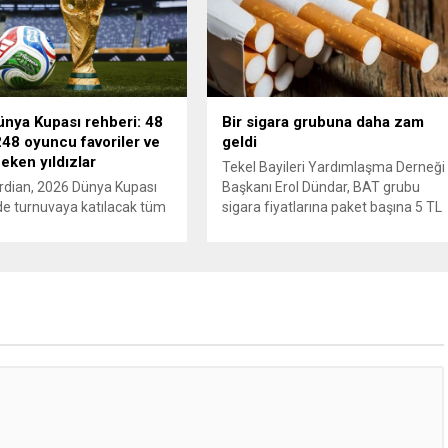
lerini hedef alarak sert
maktulün akrabası Bülent G. ile
verdi. Tahran, yeni bir ABD
azmettirici olduğu öne sürülen 2...
na anında yanıt verileceğini
..
nya Kupası rehberi: 48
Bir sigara grubuna daha zam
48 oyuncu favoriler ve
geldi
çeken yıldızlar
Tekel Bayileri Yardımlaşma Derneği
rdian, 2026 Dünya Kupası
Başkanı Erol Dündar, BAT grubu
e turnuvaya katılacak tüm
sigara fiyatlarına paket başına 5 TL
 ve 1248 oyuncu için
artış uygulandığını ve yeni fiyat
 bir rehber yayımladı.
listesinin 5 Haziran 2026 itibarıyla
 Türkiye için 2002’deki
yürürlüğe girdiğini açıkladı. Sektörü
ğün ardından 22 yıl sonra
önde gelen üreticilerinden JTI
upası’na dönüş vurgusu
grubunun gerçekleştirdiği fiyat
en, Vincenzo Montella’nın
ayarlamasının hemen ardından,
dünya sahnesinde etki
British American Tobacco (BAT) da
a hazır” olarak
zam kararı aldı. Tekel Bayileri
irildi. A Milli Takım’ın yıldızı
Yardımlaşma...
r gösterildi. The...