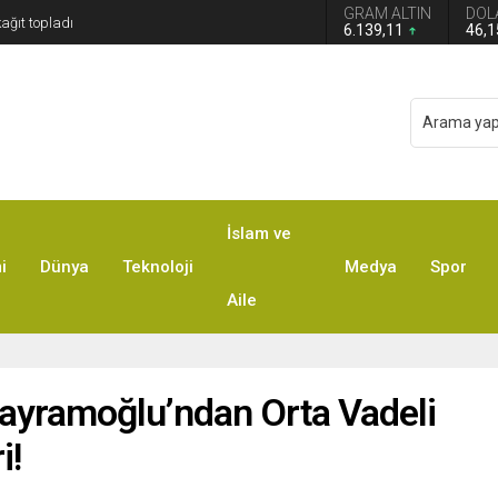
GRAM ALTIN
DOL
6.139,11
46,
İslam ve
i
Dünya
Teknoloji
Medya
Spor
Aile
Bayramoğlu’ndan Orta Vadeli
i!