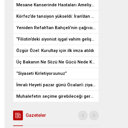
Mesane Kanserinde Hastaları Ameliyattan Kurtaran İlaç
Körfez’de tansiyon yükseldi: İran’dan ABD üslerine misilleme
Yeniden Refah’tan Bahçeli’nin çağrısına destek
“Filistin’deki siyonist işgal vahim gelişmelere gebe”
Özgür Özel: Kurultay için ilk imza atıldı
Üç Bakanın Ne Sözü Ne Gücü Nede Kudreti Yetmedi
“Siyaseti Kirletiyorsunuz”
İmralı Heyeti pazar günü Öcalan’ı ziyaret edecek
Muhalefetin seçime girebileceği gerçek bir alan kalmayabilir
Gazeteler