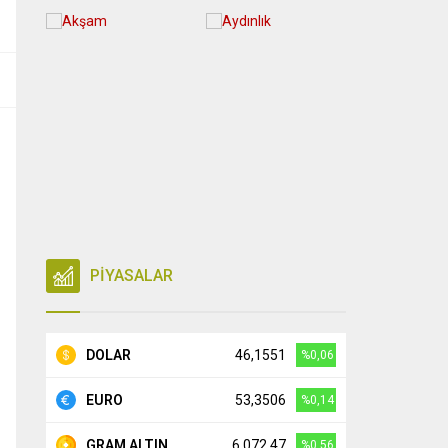
PİYASALAR
DOLAR
46,1551
%0,06
EURO
53,3506
%0,14
GRAM ALTIN
6.072,47
%0,56