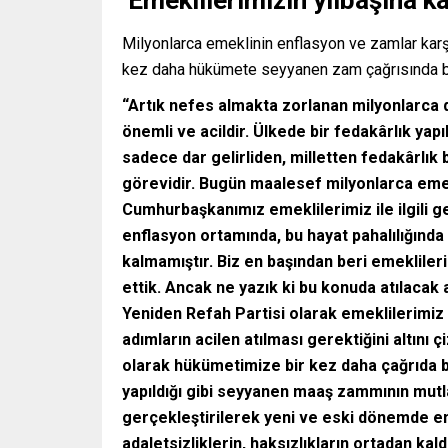
‘Emeklilerimizin yılbaşına 
Milyonlarca emeklinin enflasyon ve zamlar karş
kez daha hükümete seyyanen zam çağrısında bu
“Artık nefes almakta zorlanan milyonlarca 
önemli ve acildir. Ülkede bir fedakârlık yapı
sadece dar gelirliden, milletten fedakârl
görevidir. Bugün maalesef milyonlarca eme
Cumhurbaşkanımız emeklilerimiz ile ilgili g
enflasyon ortamında, bu hayat pahalılığınd
kalmamıştır. Biz en başından beri emeklile
ettik. Ancak ne yazık ki bu konuda atılacak
Yeniden Refah Partisi olarak emeklilerimiz
adımların acilen atılması gerektiğini altını
olarak hükümetimize bir kez daha çağrıda 
yapıldığı gibi seyyanen maaş zammının mutl
gerçekleştirilerek yeni ve eski dönemde em
adaletsizliklerin, haksızlıkların ortadan kal