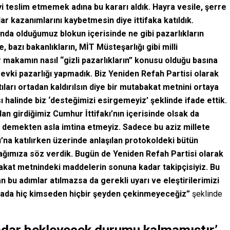
yi teslim etmemek adına bu kararı aldık. Hayra vesile, şerre
ar kazanımlarını kaybetmesin diye ittifaka katıldık.
ında olduğumuz blokun içerisinde ne gibi pazarlıkların
e, bazı bakanlıkların, MİT Müsteşarlığı gibi milli
r makamın nasıl “gizli pazarlıkların” konusu olduğu basına
evki pazarlığı yapmadık. Biz Yeniden Refah Partisi olarak
ları ortadan kaldırılsın diye bir mutabakat metnini ortaya
halinde biz ‘desteğimizi esirgemeyiz’ şeklinde ifade ettik.
n girdiğimiz Cumhur İttifakı’nın içerisinde olsak da
ş demekten asla imtina etmeyiz. Sadece bu aziz millete
’na katılırken üzerinde anlaşılan protokoldeki bütün
cağımıza söz verdik. Bugün de Yeniden Refah Partisi olarak
kat metnindeki maddelerin sonuna kadar takipçisiyiz. Bu
 bu adımlar atılmazsa da gerekli uyarı ve eleştirilerimizi
ktada hiç kimseden hiçbir şeyden çekinmeyeceğiz”
şeklinde