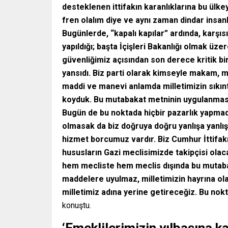
desteklenen ittifakın karanlıklarına bu ülke
fren olalım diye ve aynı zaman dindar insanl
Bugünlerde, “kapalı kapılar” ardında, karşıs
yapıldığı; başta İçişleri Bakanlığı olmak üzer
güvenliğimiz açısından son derece kritik bi
yansıdı. Biz parti olarak kimseyle makam, m
maddi ve manevi anlamda milletimizin sıkıntı
koyduk. Bu mutabakat metninin uygulanması 
Bugün de bu noktada hiçbir pazarlık yapmada
olmasak da biz doğruya doğru yanlışa yanlı
hizmet borcumuz vardır. Biz Cumhur İttifakı
hususların Gazi meclisimizde takipçisi ola
hem mecliste hem meclis dışında bu mutaba
maddelere uyulmaz, milletimizin hayrına olan
milletimiz adına yerine getireceğiz. Bu no
konuştu.