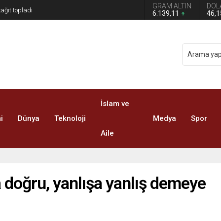
GRAM ALTIN
DOL
6.139,11
46,
İslam ve
i
Dünya
Teknoloji
Medya
Spor
Aile
 doğru, yanlışa yanlış demeye