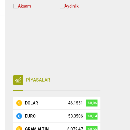
PİYASALAR
DOLAR
46,1551
%0,06
EURO
53,3506
%0,14
GRAM ALTIN
6.072,47
%0,56