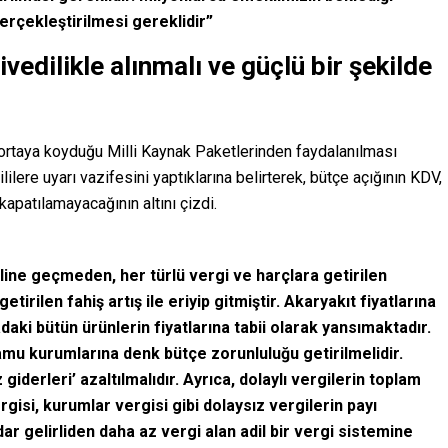
erçekleştirilmesi gereklidir”
vedilikle alınmalı ve güçlü bir şekilde
n ortaya koyduğu Milli Kaynak Paketlerinden faydalanılması
ilere uyarı vazifesini yaptıklarına belirterek, bütçe açığının KDV,
kapatılamayacağının altını çizdi.
ine geçmeden, her türlü vergi ve harçlara getirilen
irilen fahiş artış ile eriyip gitmiştir. Akaryakıt fiyatlarına
i bütün ürünlerin fiyatlarına tabii olarak yansımaktadır.
kamu kurumlarına denk bütçe zorunluluğu getirilmelidir.
iderleri’ azaltılmalıdır. Ayrıca, dolaylı vergilerin toplam
rgisi, kurumlar vergisi gibi dolaysız vergilerin payı
dar gelirliden daha az vergi alan adil bir vergi sistemine