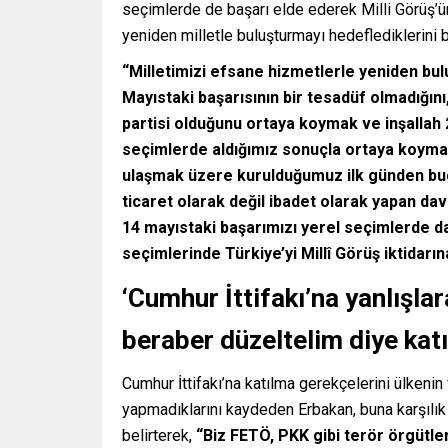
seçimlerde de başarı elde ederek Milli Görüş’ün
yeniden milletle buluşturmayı hedeflediklerini b
“Milletimizi efsane hizmetlerle yeniden bu
Mayıstaki başarısının bir tesadüf olmadığını
partisi olduğunu ortaya koymak ve inşallah 
seçimlerde aldığımız sonuçla ortaya koymak
ulaşmak üzere kurulduğumuz ilk günden bu
ticaret olarak değil ibadet olarak yapan da
14 mayıstaki başarımızı yerel seçimlerde da
seçimlerinde Türkiye’yi Millî Görüş iktidar
‘Cumhur İttifakı’na yanlışlar
beraber düzeltelim diye katı
Cumhur İttifakı’na katılma gerekçelerini ülkeni
yapmadıklarını kaydeden Erbakan, buna karşılı
belirterek,
“Biz FETÖ, PKK gibi terör örgütler