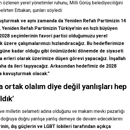
 özlenen yerel yönetimler ruhunu, Milli Görüş belediyeciliğini
elirten Erbakan, şunları söyledi:
luşturmak ve aynı zamanda da Yeniden Refah Partimizin 14
, Yeniden Refah Partimizin Türkiye’nin en hızlı büyüyen
2028 seçimlerinin favori partisi olduğumuzu yerel
 üzere çalışmalarımızı hızlandıracağız. Bu hedeflerimize
güne kadar olduğu gibi önümüzdeki dönemde de siyaseti
va erleri olarak üzerimize düşen görevi yapacağız. İnşallah
ha da ileri taşıyacağız. Arkasından hedefimiz de 2028
ına kavuşturmak olacak.”
a ortak olalım diye değil yanlışları hep
ldık’
n ve milletin selameti adına olduğunu ve makam mevki pazarlığı
k doğruya doğru yanlışa yanlış demeye de devam edeceklerini
inin, dış güçlerin ve LGBT lobileri tarafından açıkça