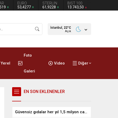
AR
EURO
STERLİN
BIST 100
1519
53,4277
61,9228
13.743,50
İstanbul,
22
°C
Açık
Foto
Yerel
Video
Diğer
Galeri
EN SON EKLENENLER
Güvensiz gıdalar her yıl 1,5 milyon can alıyor