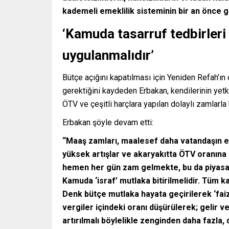
kademeli emeklilik sisteminin bir an önce g
‘Kamuda tasarruf tedbirleri i
uygulanmalıdır’
Bütçe açığını kapatılması için Yeniden Refah’ı
gerektiğini kaydeden Erbakan, kendilerinin yetkil
ÖTV ve çeşitli harçlara yapılan dolaylı zamlarla 
Erbakan şöyle devam etti:
“Maaş zamları, maalesef daha vatandaşın el
yüksek artışlar ve akaryakıtta ÖTV oranına get
hemen her gün zam gelmekte, bu da piyasadak
Kamuda ‘israf’ mutlaka bitirilmelidir. Tüm 
Denk bütçe mutlaka hayata geçirilerek ‘faiz g
vergiler içindeki oranı düşürülerek; gelir ve
artırılmalı böylelikle zenginden daha fazla, 