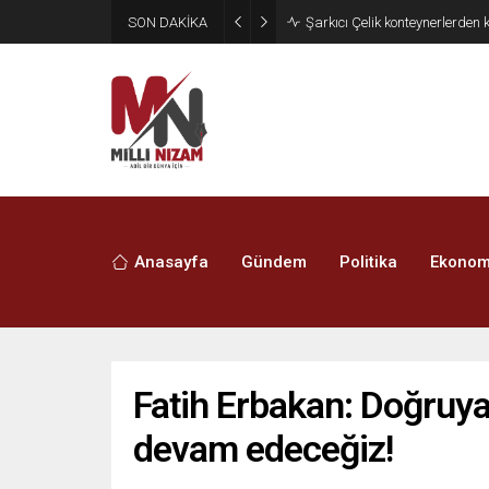
SON DAKİKA
İran 2 ülkeyi birden vurdu
Anasayfa
Gündem
Politika
Ekonom
Fatih Erbakan: Doğruya
devam edeceğiz!