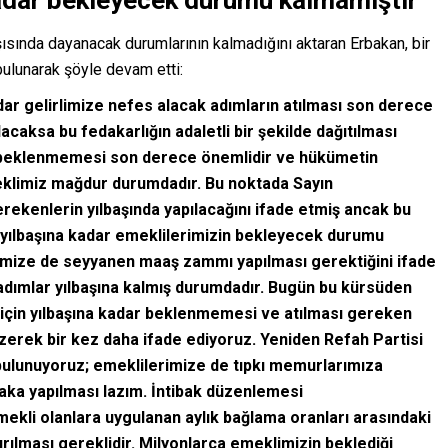
kadar bekleyecek durumu kalmamıştır’
ısında dayanacak durumlarının kalmadığını aktaran Erbakan, bir
lunarak şöyle devam etti:
dar gelirlimize nefes alacak adımların atılması son derece
lacaksa bu fedakarlığın adaletli bir şekilde dağıtılması
ık beklenmemesi son derece önemlidir ve hükümetin
klimiz mağdur durumdadır. Bu noktada Sayın
erekenlerin yılbaşında yapılacağını ifade etmiş ancak bu
a yılbaşına kadar emeklilerimizin bekleyecek durumu
rimize de seyyanen maaş zammı yapılması gerektiğini ifade
 adımlar yılbaşına kalmış durumdadır. Bugün bu kürsüden
 için yılbaşına kadar beklenmemesi ve atılması gereken
 çizerek bir kez daha ifade ediyoruz. Yeniden Refah Partisi
bulunuyoruz; emeklilerimize de tıpkı memurlarımıza
aka yapılması lazım. İntibak düzenlemesi
ekli olanlara uygulanan aylık bağlama oranları arasındaki
dırılması gereklidir. Milyonlarca emeklimizin beklediği