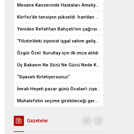
Mesane Kanserinde Hastaları Ameliyattan Kurtaran İlaç
Körfez’de tansiyon yükseldi: İran’dan ABD üslerine misilleme
Yeniden Refah’tan Bahçeli’nin çağrısına destek
“Filistin’deki siyonist işgal vahim gelişmelere gebe”
Özgür Özel: Kurultay için ilk imza atıldı
Üç Bakanın Ne Sözü Ne Gücü Nede Kudreti Yetmedi
“Siyaseti Kirletiyorsunuz”
İmralı Heyeti pazar günü Öcalan’ı ziyaret edecek
Muhalefetin seçime girebileceği gerçek bir alan kalmayabilir
Gazeteler