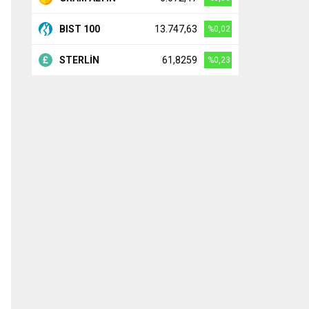
BIST 100
13.747,63
%0,02
STERLİN
61,8259
%0,23