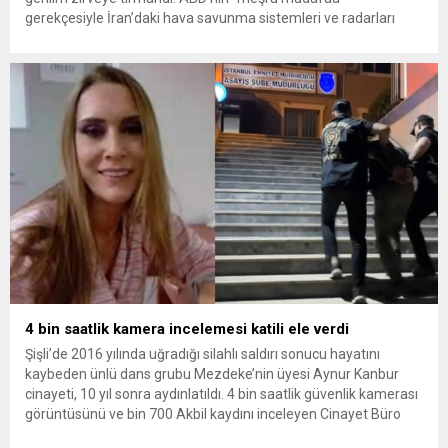
gerekçesiyle İran’daki hava savunma sistemleri ve radarları
vurmasına, İran Devrim Muhafızları Bahreyn ve Ürdün’deki
Amerikan askeri üslerini hedef alarak sert karşılık verdi. Tahran,
yeni bir ABD saldırısına anında yanıt verileceğini duyurdu....
4 bin saatlik kamera incelemesi katili ele verdi
Şişli’de 2016 yılında uğradığı silahlı saldırı sonucu hayatını
kaybeden ünlü dans grubu Mezdeke’nin üyesi Aynur Kanbur
cinayeti, 10 yıl sonra aydınlatıldı. 4 bin saatlik güvenlik kamerası
görüntüsünü ve bin 700 Akbil kaydını inceleyen Cinayet Büro
ekipleri, cinayeti işlediğini itiraf eden maktulün akrabası Bülent