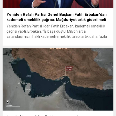
Yeniden Refah Partisi Genel Başkanı Fatih Erbakan’dan
kademeli emeklilik çağrısı: Mağduriyet artık giderilmeli
Yeniden Refah Partisi lideri Fatih Erbakan, kademeli emeklilik
çağrısı yaptı. Erbakan, “İş başa düştü! Milyonlarca
vatandaşımızın haklı kademeli emeklilik talebi artık daha fazla
ertelenmemelidir” dedi Yeniden Refah Partisi Genel Başkanı
Fatih Erbakan, milyonlarca vatandaşın kademeli emeklilik
talebinin daha fazla ertelenmemesi gerektiğini belirterek, “Bir
günlük fark nedeniyle oluşan 17 yıllık emeklilik...