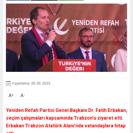
Yayınlama: 05.05.2023
A
A
+
-
Yeniden Refah Partisi Genel Başkanı Dr. Fatih Erbakan,
seçim çalışmaları kapsamında Trabzon’u ziyaret etti.
Erbakan Trabzon Atatürk Alanı’nda vatandaşlara hitap