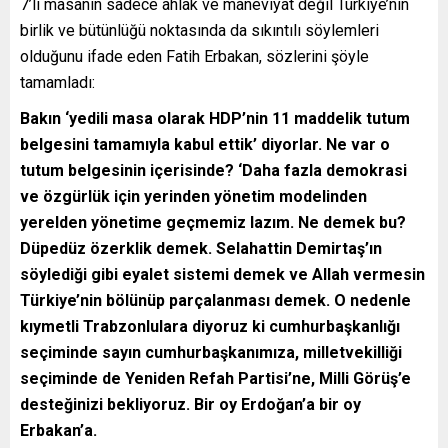
7’li masanın sadece ahlak ve maneviyat değil Türkiye’nin
birlik ve bütünlüğü noktasında da sıkıntılı söylemleri
olduğunu ifade eden Fatih Erbakan, sözlerini şöyle
tamamladı:
Bakın ‘yedili masa olarak HDP’nin 11 maddelik tutum
belgesini tamamıyla kabul ettik’ diyorlar. Ne var o
tutum belgesinin içerisinde? ‘Daha fazla demokrasi
ve özgürlük için yerinden yönetim modelinden
yerelden yönetime geçmemiz lazım. Ne demek bu?
Düpedüz özerklik demek. Selahattin Demirtaş’ın
söylediği gibi eyalet sistemi demek ve Allah vermesin
Türkiye’nin bölünüp parçalanması demek. O nedenle
kıymetli Trabzonlulara diyoruz ki cumhurbaşkanlığı
seçiminde sayın cumhurbaşkanımıza, milletvekilliği
seçiminde de Yeniden Refah Partisi’ne, Milli Görüş’e
desteğinizi bekliyoruz. Bir oy Erdoğan’a bir oy
Erbakan’a.