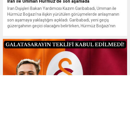
İran ile Umman Hürmüz’de son aşamada
İran Dışişleri Bakan Yardımcısı Kazım Garibabadi, Umman ile
Hürmüz Boğazı’na ilişkin yürütülen görüşmelerde anlaşmanın
son aşamaya yaklaştığını açıkladı. Garibabadi, yeni geçiş
güzergahının geçici olacağını belirtirken, Hürmüz Boğazı’nın
tamamen açılmasına ilişkin kararın ise henüz alınmadığını
söyledi. İran Dışişleri Bakan Yardımcısı Kazım Garibabadi, İran
resmi haber ajansı IRNA’ya konuşmada Umman ile Hürmüz...
Galatasaray’da Aleksey Batrakov Transferinde Sıcak
Gelişme
Sarı-kırmızılı kulübün transfer gündeminde yer alan Aleksey