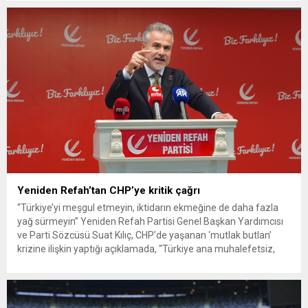
G. ile azmettirici olduğu öne sürülen 2...
Yeniden Refah’tan CHP’ye kritik çağrı
“Türkiye’yi meşgul etmeyin, iktidarın ekmeğine de daha fazla
yağ sürmeyin” Yeniden Refah Partisi Genel Başkan Yardımcısı
ve Parti Sözcüsü Suat Kılıç, CHP’de yaşanan ‘mutlak butlan’
krizine ilişkin yaptığı açıklamada, “Türkiye ana muhalefetsiz,
ana muhalefet gündemsiz kalmamalıdır. Bir an önce anlaşın,
kurultay kararı alın, sorunun kaynağı değil, çözümün adresi
olun. Türkiye’yi...