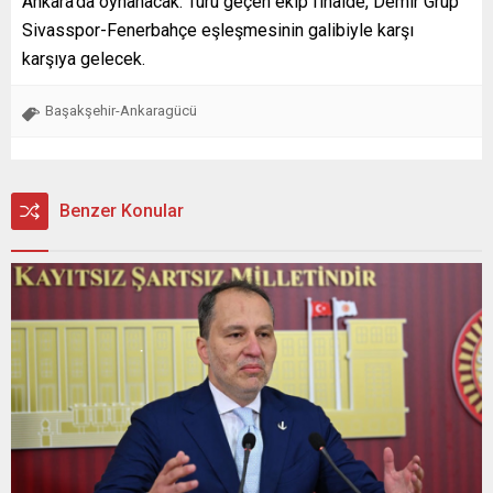
Ankara’da oynanacak. Turu geçen ekip finalde, Demir Grup
Sivasspor-Fenerbahçe eşleşmesinin galibiyle karşı
karşıya gelecek.
Başakşehir-Ankaragücü
Benzer Konular