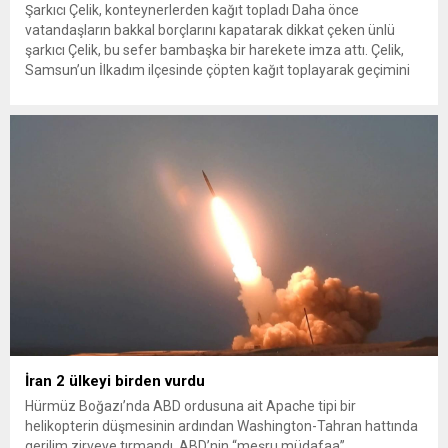
Şarkıcı Çelik, konteynerlerden kağıt topladı Daha önce
vatandaşların bakkal borçlarını kapatarak dikkat çeken ünlü
şarkıcı Çelik, bu sefer bambaşka bir harekete imza attı. Çelik,
Samsun’un İlkadım ilçesinde çöpten kağıt toplayarak geçimini
sağlayan Serpil Hanım’a destek oldu. Çelik, sokaklardaki
konteynerlerden kağıt topladı. Ünlü şarkıcı Çelik, Samsun’un
İlkadım ilçesinde çöpten kağıt toplayarak...
İran 2 ülkeyi birden vurdu
Hürmüz Boğazı’nda ABD ordusuna ait Apache tipi bir
helikopterin düşmesinin ardından Washington-Tahran hattında
gerilim zirveye tırmandı. ABD’nin “meşru müdafaa”