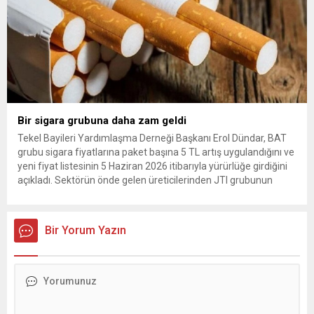
Bir sigara grubuna daha zam geldi
Tekel Bayileri Yardımlaşma Derneği Başkanı Erol Dündar, BAT
grubu sigara fiyatlarına paket başına 5 TL artış uygulandığını ve
yeni fiyat listesinin 5 Haziran 2026 itibarıyla yürürlüğe girdiğini
açıkladı. Sektörün önde gelen üreticilerinden JTI grubunun
gerçekleştirdiği fiyat ayarlamasının hemen ardından, British
American Tobacco (BAT) da zam kararı aldı. Tekel Bayileri
Yardımlaşma...
Bir Yorum Yazın