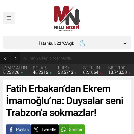
İstanbul,
22
°C
Açık
İran 2 ülkeyi birden vurdu
GRAM ALTIN
DOLAR
EURO
STERLİN
BIST 100
6.258,26
46,2316
53,5743
62,1064
13.743,50
Fatih Erbakan’dan Ekrem
İmamoğlu’na: Duysalar seni
Trabzon’a sokmazlar!
Paylaş
Tweetle
Gönder