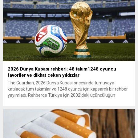
2026 Dünya Kupası rehberi: 48 takım1248 oyuncu
favoriler ve dikkat çeken yıldızlar
The Guardian, 2026 Dünya Kupası öncesinde turnuvaya
katılacak tüm takımlar ve 1248 oyuncu için kapsamlı bir rehber
yayımladı. Rehberde Türkiye için 2002’deki üçüncülüğün
ardından 22 yıl sonra Dünya Kupası’na dönüş vurgusu
yapılırken, Vincenzo Montella’nın takımı “dünya sahnesinde etki
yaratmaya hazır” olarak değerlendirildi. A Milli Takım’ın yıldızı
Arda Güler gösterildi. The...