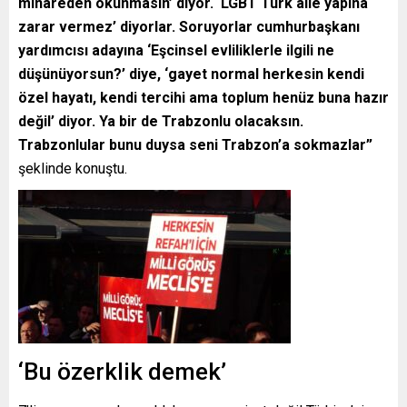
minareden okunmasın’ diyor. ‘LGBT Türk aile yapına
zarar vermez’ diyorlar. Soruyorlar cumhurbaşkanı
yardımcısı adayına ‘Eşcinsel evliliklerle ilgili ne
düşünüyorsun?’ diye, ‘gayet normal herkesin kendi
özel hayatı, kendi tercihi ama toplum henüz buna hazır
değil’ diyor. Ya bir de Trabzonlu olacaksın.
Trabzonlular bunu duysa seni Trabzon’a sokmazlar”
şeklinde konuştu.
‘Bu özerklik demek’