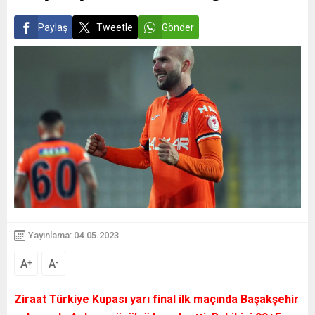
Paylaş
Tweetle
Gönder
Yayınlama: 04.05.2023
A
A
+
-
Ziraat Türkiye Kupası yarı final ilk maçında Başakşehir