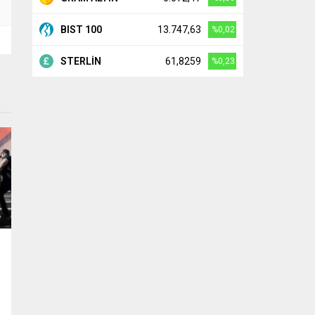
BIST 100
13.747,63
%0,02
STERLİN
61,8259
%0,23