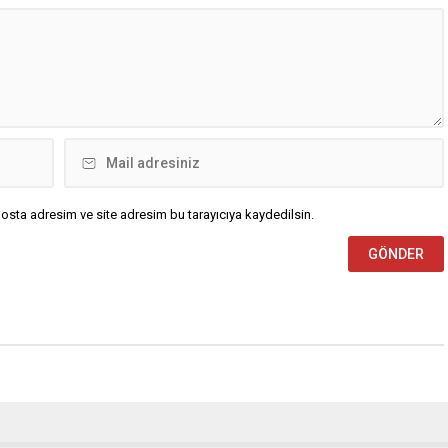
a hazır” olarak
zam kararı aldı. Tekel Bayileri
irildi. A Milli Takım’ın yıldızı
Yardımlaşma...
r gösterildi. The...
osta adresim ve site adresim bu tarayıcıya kaydedilsin.