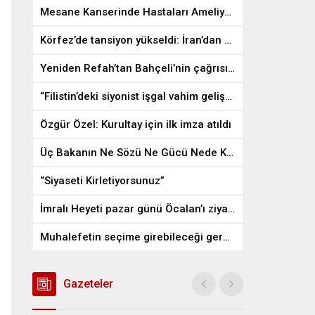
Mesane Kanserinde Hastaları Ameliyattan Kurtaran İlaç
Körfez’de tansiyon yükseldi: İran’dan ABD üslerine misilleme
Yeniden Refah’tan Bahçeli’nin çağrısına destek
“Filistin’deki siyonist işgal vahim gelişmelere gebe”
Özgür Özel: Kurultay için ilk imza atıldı
Üç Bakanın Ne Sözü Ne Gücü Nede Kudreti Yetmedi
“Siyaseti Kirletiyorsunuz”
İmralı Heyeti pazar günü Öcalan’ı ziyaret edecek
Muhalefetin seçime girebileceği gerçek bir alan kalmayabilir
Gazeteler