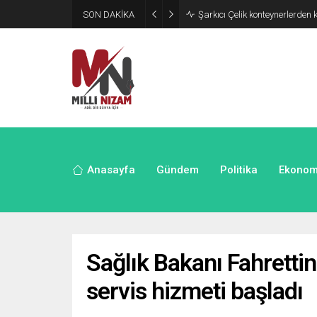
SON DAKİKA
İran 2 ülkeyi birden vurdu
Anasayfa
Gündem
Politika
Ekonom
Sağlık Bakanı Fahrettin
servis hizmeti başladı