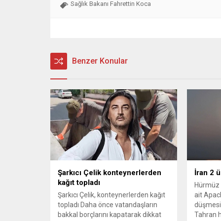
Sağlık Bakanı Fahrettin Koca
Benzer Konular
Şarkıcı Çelik konteynerlerden
İran 2 
kağıt topladı
Hürmüz 
Şarkıcı Çelik, konteynerlerden kağıt
ait Apach
topladı Daha önce vatandaşların
düşmesi
bakkal borçlarını kapatarak dikkat
Tahran h