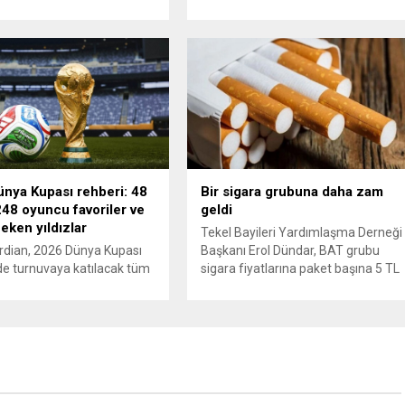
ı. ABD’nin “meşru müdafaa”
Aynur Kanbur cinayeti, 10 yıl sonra
iyle İran’daki hava
aydınlatıldı. 4 bin saatlik güvenlik
sistemleri ve radarları
kamerası görüntüsünü ve bin 700
a, İran Devrim Muhafızları
Akbil kaydını inceleyen Cinayet Büro
 ve Ürdün’deki Amerikan
ekipleri, cinayeti işlediğini itiraf eden
lerini hedef alarak sert
maktulün akrabası Bülent G. ile
verdi. Tahran, yeni bir ABD
azmettirici olduğu öne sürülen 2...
na anında yanıt verileceğini
..
nya Kupası rehberi: 48
Bir sigara grubuna daha zam
48 oyuncu favoriler ve
geldi
çeken yıldızlar
Tekel Bayileri Yardımlaşma Derneği
rdian, 2026 Dünya Kupası
Başkanı Erol Dündar, BAT grubu
e turnuvaya katılacak tüm
sigara fiyatlarına paket başına 5 TL
 ve 1248 oyuncu için
artış uygulandığını ve yeni fiyat
 bir rehber yayımladı.
listesinin 5 Haziran 2026 itibarıyla
 Türkiye için 2002’deki
yürürlüğe girdiğini açıkladı. Sektörü
ğün ardından 22 yıl sonra
önde gelen üreticilerinden JTI
upası’na dönüş vurgusu
grubunun gerçekleştirdiği fiyat
en, Vincenzo Montella’nın
ayarlamasının hemen ardından,
dünya sahnesinde etki
British American Tobacco (BAT) da