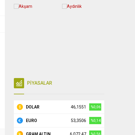
PİYASALAR
DOLAR
46,1551
%0,06
EURO
53,3506
%0,14
GRAM ALTIN
6.072,47
%0,56