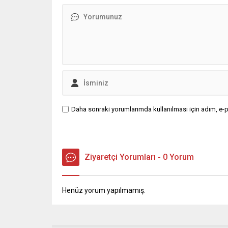
sorunun kaynağı değil, çözümün
yaratmay
adresi olun. Türkiye’yi...
değerlend
Arda Güle
Daha sonraki yorumlarımda kullanılması için adım, e-p
Ziyaretçi Yorumları - 0 Yorum
Henüz yorum yapılmamış.