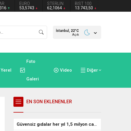
AR
EURO
STERLİN
BIST 100
2316
53,5743
62,1064
13.743,50
İstanbul,
22
°C
Açık
Foto
Yerel
Video
Diğer
Galeri
EN SON EKLENENLER
Güvensiz gıdalar her yıl 1,5 milyon can alıyor