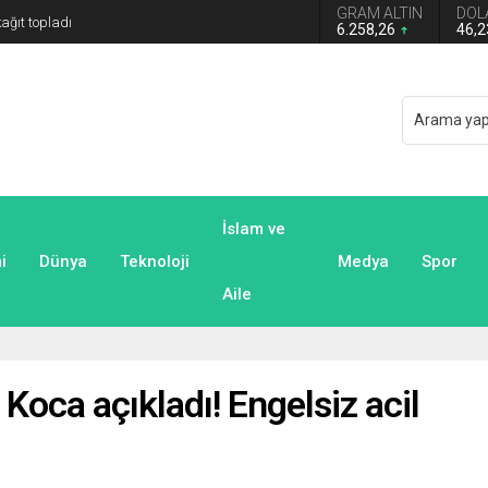
GRAM ALTIN
DOL
6.258,26
46,
İslam ve
i
Dünya
Teknoloji
Medya
Spor
Aile
 Koca açıkladı! Engelsiz acil