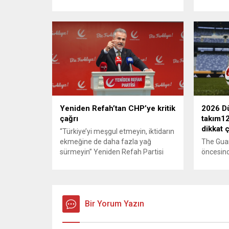
çeken ünlü şarkıcı Çelik, bu sefer
tırmand
bambaşka bir harekete imza attı.
gerekçes
Çelik, Samsun’un İlkadım ilçesinde
savunma 
çöpten kağıt toplayarak geçimini
vurmasın
sağlayan Serpil Hanım’a destek
Bahreyn
oldu. Çelik, sokaklardaki
askeri üs
konteynerlerden kağıt topladı. Ünlü
karşılık 
şarkıcı Çelik, Samsun’un İlkadım
saldırısı
ilçesinde çöpten kağıt toplayarak...
duyurdu..
Yeniden Refah’tan CHP’ye kritik
2026 Dü
çağrı
takım12
dikkat 
“Türkiye’yi meşgul etmeyin, iktidarın
ekmeğine de daha fazla yağ
The Gua
sürmeyin” Yeniden Refah Partisi
öncesind
Genel Başkan Yardımcısı ve Parti
takımlar
Sözcüsü Suat Kılıç, CHP’de yaşanan
kapsamlı
‘mutlak butlan’ krizine ilişkin yaptığı
Rehberde
açıklamada, “Türkiye ana
üçüncülü
muhalefetsiz, ana muhalefet
Bir Yorum Yazın
Dünya K
gündemsiz kalmamalıdır. Bir an
yapılırk
önce anlaşın, kurultay kararı alın,
takımı “