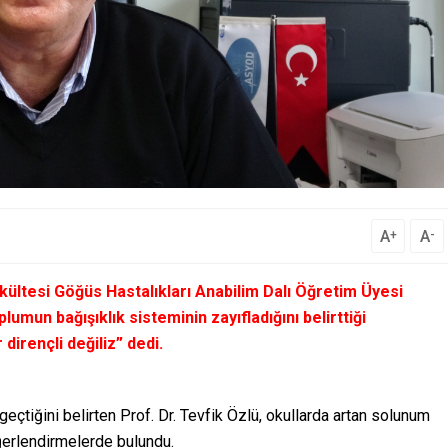
A
A
+
-
kültesi Göğüs Hastalıkları Anabilim Dalı Öğretim Üyesi
lumun bağışıklık sisteminin zayıfladığını belirttiği
 dirençli değiliz”
dedi.
 geçtiğini belirten Prof. Dr. Tevfik Özlü, okullarda artan solunum
değerlendirmelerde bulundu.